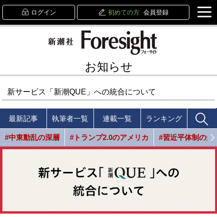
ログイン
初めての方
会員登録
お知らせ
新サービス「新潮QUE」への統合について
最新記事
執筆者一覧
連載一覧
ランキング
#中東動乱の深層
#トランプ2.0のアメリカ
#習近平体制の光