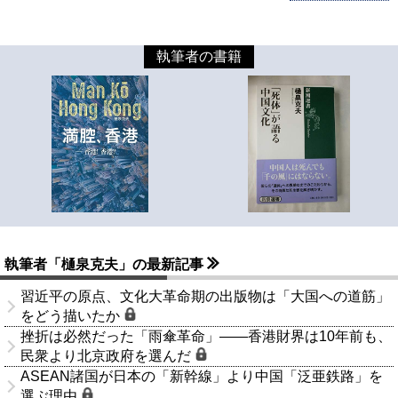
執筆者の書籍
執筆者「樋泉克夫」の最新記事
習近平の原点、文化大革命期の出版物は「大国への道筋」
をどう描いたか
挫折は必然だった「雨傘革命」――香港財界は10年前も、
民衆より北京政府を選んだ
ASEAN諸国が日本の「新幹線」より中国「泛亜鉄路」を
選ぶ理由