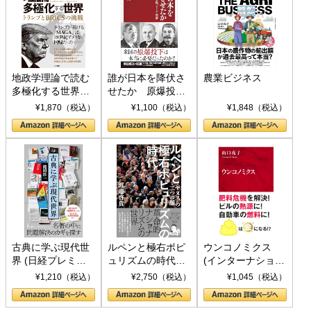
地政学理論で読む
誰が日本を降伏さ
農業ビジネス
多極化する世界：
せたか 原爆投
トランプとBRICS
下、ソ連参戦、そ
¥1,870（税込）
¥1,100（税込）
¥1,848（税込）
の挑戦
して聖断 (PHP新
書)
古典に学ぶ現代世
ルペンと極右ポピ
ウンコノミクス
界 (日経プレミア
ュリズムの時代：
(インターナショナ
シリーズ)
〈ヤヌス〉の二つ
ル新書)
¥1,210（税込）
¥2,750（税込）
¥1,045（税込）
の顔