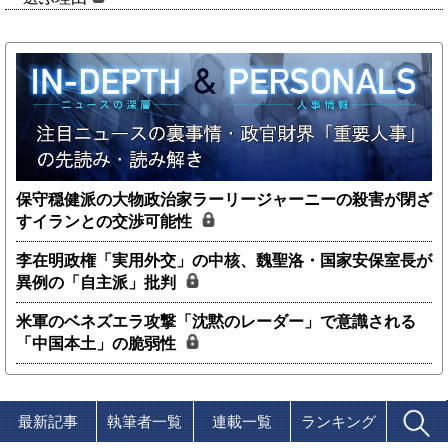
保守穏健派の大物政治家ラーリージャーニーの殺害が閉ざ
すイランとの交渉可能性
李在明政権「実用外交」の中核、魏聖洛・国家安保室長が
異例の「自主派」批判
米軍のベネズエラ攻撃「沈黙のレーダー」で意識される
「中国本土」の脆弱性
最新記事
執筆者一覧
連載一覧
ランキング