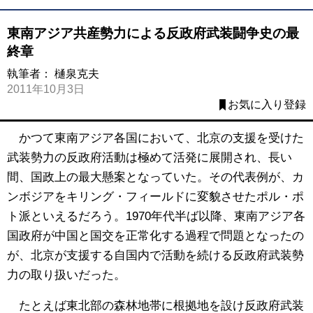
東南アジア共産勢力による反政府武装闘争史の最
終章
執筆者：
樋泉克夫
2011年10月3日
お気に入り登録
かつて東南アジア各国において、北京の支援を受けた
武装勢力の反政府活動は極めて活発に展開され、長い
間、国政上の最大懸案となっていた。その代表例が、カ
ンボジアをキリング・フィールドに変貌させたポル・ポ
ト派といえるだろう。1970年代半ば以降、東南アジア各
国政府が中国と国交を正常化する過程で問題となったの
が、北京が支援する自国内で活動を続ける反政府武装勢
力の取り扱いだった。
たとえば東北部の森林地帯に根拠地を設け反政府武装