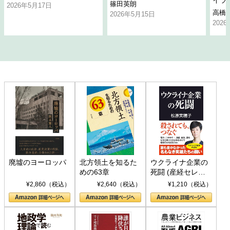
篠田英朗
2026年5月17日
高橋
2026年5月15日
202
廃墟のヨーロッパ
北方領土を知るた
ウクライナ企業の
めの63章
死闘 (産経セレク
ト S 039)
¥2,860（税込）
¥2,640（税込）
¥1,210（税込）