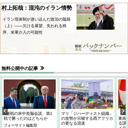
村上拓哉：混沌のイラン情勢
イラン現体制が迷い込んだ政治の隘路
（上）――欠ける展望、失われる秩
序、米軍介入の可能性
無料公開中の記事
4連戦の米中首脳会談、第1
マリ「ジハーディスト組織」
「エ
戦で勝ったのはどちらか
の攻勢が示唆する西アフリカ
東南
の更なる混迷
る課
フォーサイト編集部
イラ