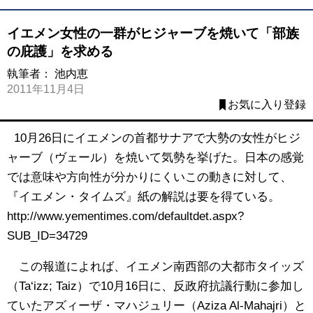
イエメン女性の一群がヒジャーブを焼いて「部族
の庇護」を求める
執筆者：
池内恵
2011年11月4日
お気に入り登録
10月26日にイエメンの首都サナアで大勢の女性がヒジ
ャーブ（ヴェール）を焼いて気勢を挙げた。日本の感覚
では意味や方向性が分かりにくいこの動きに対して、
『イエメン・タイムズ』紙の解説は要を得ている。
http://www.yementimes.com/defaultdet.aspx?
SUB_ID=34729
この報道によれば、イエメン南西部の大都市タイッズ
（Ta‘izz; Taiz）で10月16日に、反政府抗議行動に参加し
ていたアズィーザ・マハジュリー（Aziza Al-Mahajri）と