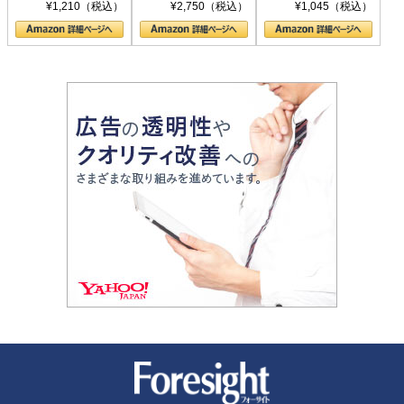
シリーズ)
〈ヤヌス〉の二つ
ル新書)
¥1,210（税込）
¥2,750（税込）
¥1,045（税込）
の顔
新潮社 Foresight