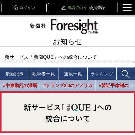
ログイン
初めての方
会員登録
お知らせ
新サービス「新潮QUE」への統合について
最新記事
執筆者一覧
連載一覧
ランキング
#中東動乱の深層
#トランプ2.0のアメリカ
#習近平体制の光