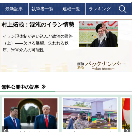
最新記事
執筆者一覧
連載一覧
ランキング
村上拓哉：混沌のイラン情勢
イラン現体制が迷い込んだ政治の隘路
（上）――欠ける展望、失われる秩
序、米軍介入の可能性
無料公開中の記事