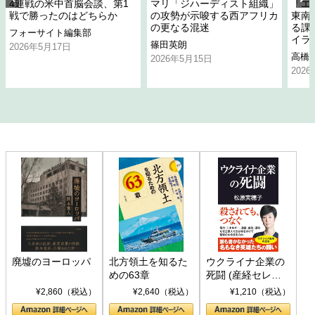
4連戦の米中首脳会談、第1
マリ「ジハーディスト組織」
「エ
戦で勝ったのはどちらか
の攻勢が示唆する西アフリカ
東南
の更なる混迷
る課
フォーサイト編集部
イラ
篠田英朗
2026年5月17日
高橋
2026年5月15日
202
廃墟のヨーロッパ
北方領土を知るた
ウクライナ企業の
めの63章
死闘 (産経セレク
ト S 039)
¥2,860（税込）
¥2,640（税込）
¥1,210（税込）