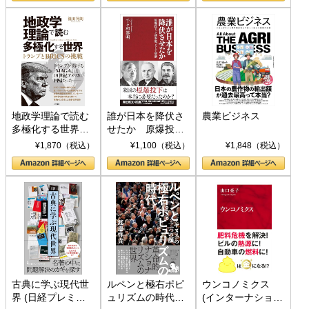
地政学理論で読む
誰が日本を降伏さ
農業ビジネス
多極化する世界：
せたか 原爆投
トランプとBRICS
下、ソ連参戦、そ
¥1,870（税込）
¥1,100（税込）
¥1,848（税込）
の挑戦
して聖断 (PHP新
書)
古典に学ぶ現代世
ルペンと極右ポピ
ウンコノミクス
界 (日経プレミア
ュリズムの時代：
(インターナショナ