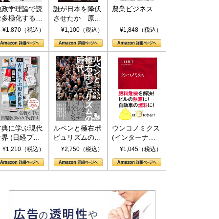
地政学理論で読
誰が日本を降伏
農業ビジネス
む多極化する世
させたか 原爆
界：トランプと
投下、ソ連参
¥1,870（税込）
¥1,100（税込）
¥1,848（税込）
RICSの挑戦
戦、そして聖断
(PHP新書)
古典に学ぶ現代
ルペンと極右ポ
ウンコノミクス
世界 (日経プレ
ピュリズムの時
(インターナシ
ミアシリーズ)
代：〈ヤヌス〉
ョナル新書)
¥1,210（税込）
¥2,750（税込）
¥1,045（税込）
の二つの顔