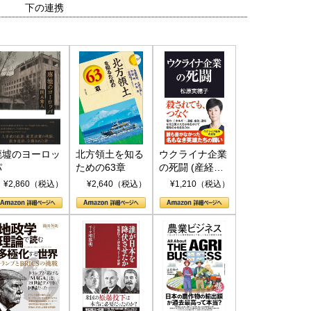
下の連携
廃墟のヨーロッ
北方領土を知る
ウクライナ企業
パ
ための63章
の死闘 (産経セ
レクト S 039)
¥2,860（税込）
¥2,640（税込）
¥1,210（税込）