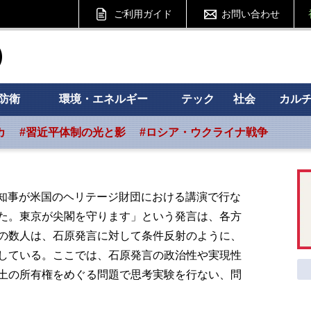
ご利用ガイド
お問い合わせ
ht フォーサイト
防衛
環境・エネルギー
テック
社会
カル
カ
#習近平体制の光と影
#ロシア・ウクライナ戦争
」
郎知事が米国のヘリテージ財団における講演で行な
た。東京が尖閣を守ります」という発言は、各方
の数人は、石原発言に対して条件反射のように、
している。ここでは、石原発言の政治性や実現性
土の所有権をめぐる問題で思考実験を行ない、問