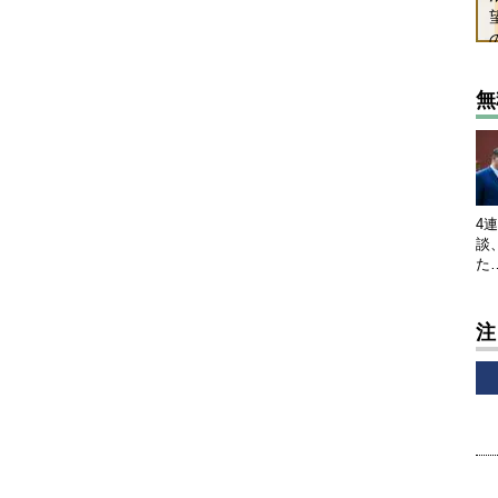
無
4
談
た
注