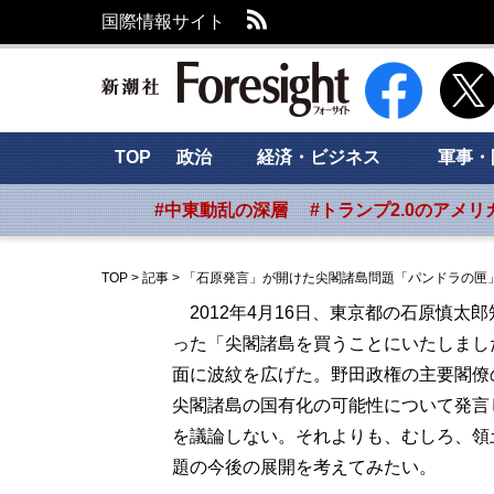
RSS
国際情報サイト
新潮社 Foresig
TOP
政治
経済・ビジネス
軍事・
#中東動乱の深層
#トランプ2.0のアメリ
TOP
>
記事
>
「石原発言」が開けた尖閣諸島問題「パンドラの匣
2012年4月16日、東京都の石原慎太
った「尖閣諸島を買うことにいたしまし
面に波紋を広げた。野田政権の主要閣僚
尖閣諸島の国有化の可能性について発言
を議論しない。それよりも、むしろ、領
題の今後の展開を考えてみたい。