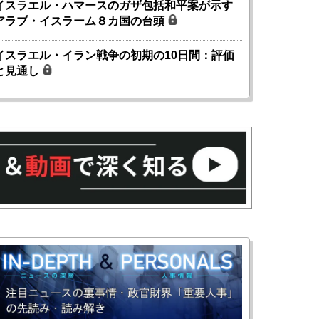
イスラエル・ハマースのガザ包括和平案が示す
アラブ・イスラーム８カ国の台頭
イスラエル・イラン戦争の初期の10日間：評価
と見通し
国にも理解してほしい「極東
ホルムズ海峡危機で加速したエ
905年体制」における日米韓安
ネルギー転換が「中国依存」に
保障協力の意味
行き着くリスク
和泰明
小山堅
6年5月15日
2026年5月14日