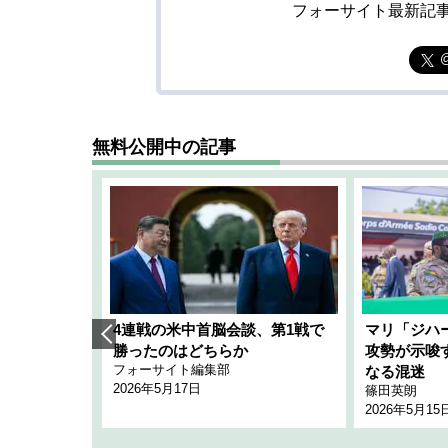
フォーサイト最新記
無料公開中の記事
艦隊」構想
4連戦の米中首脳会談、第1戦で
マリ「ジハ
「空白」
勝ったのはどちらか
攻勢が示唆
フォーサイト編集部
のか
なる混迷
2026年5月17日
篠田英朗
2026年5月15