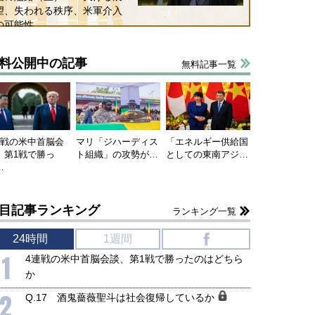
望、失われる秩序、米軍介入
の可能性
料公開中の記事
無料記事一覧
連戦の米中首脳会
マリ「ジハーディス
「エネルギー供給国
、第1戦で勝っ
ト組織」の攻勢が…
としての東南アジ…
…
目記事ランキング
ランキング一覧
24時間
1週間
f
1
4連戦の米中首脳会談、第1戦で勝ったのはどちら
か
2
Q.17 酒鬼薔薇聖斗は社会復帰しているか