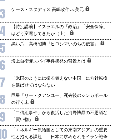
3
ケース・スタディ３ 高嶋政伸vs.美元
4
【特別講演】イスラエルの「政治」「安全保障」
はどう変遷してきたか（上）
5
黒い爪 高橋昭博『ヒロシマいのちの伝言』
6
海上自衛隊スパイ事件摘発の背景とは
7
「米国のようには振る舞えない中国」に方針転換
を選ばせてはならない
8
巨星「リー・クアンユー」死去後のシンガポール
の行く末
9
「二信組事件」から復活した河野博晶の不思議な
「買い物」
10
「エネルギー供給国としての東南アジア」の重要
性と抱える課題――日本に求められるイラン戦争