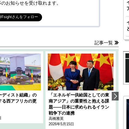
事のお知らせを受け取れます。
@Fsightさんをフォロー
記事一覧
ーディスト組織」の
「エネルギー供給国としての東
韓
する西アフリカの更
南アジア」の重要性と抱える課
1
題――日本に求められるイラン
全
千々
戦争下の連携
日
202
高橋雅英
2026年5月15日