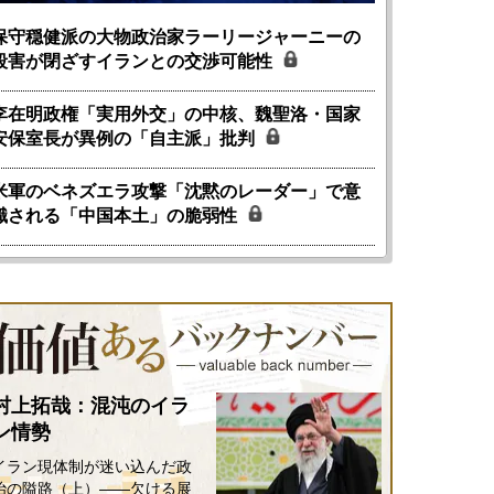
保守穏健派の大物政治家ラーリージャーニーの
殺害が閉ざすイランとの交渉可能性
李在明政権「実用外交」の中核、魏聖洛・国家
安保室長が異例の「自主派」批判
米軍のベネズエラ攻撃「沈黙のレーダー」で意
識される「中国本土」の脆弱性
村上拓哉：混沌のイラ
ン情勢
イラン現体制が迷い込んだ政
治の隘路（上）――欠ける展