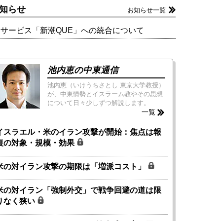
知らせ
お知らせ一覧
新サービス「新潮QUE」への統合について
池内恵の中東通信
池内恵（いけうちさとし 東京大学教授）
が、中東情勢とイスラーム教やその思想
について日々少しずつ解説します。
一覧
イスラエル・米のイラン攻撃が開始：焦点は報
復の対象・規模・効果
米の対イラン攻撃の期限は「増派コスト」
米の対イラン「強制外交」で戦争回避の道は限
りなく狭い