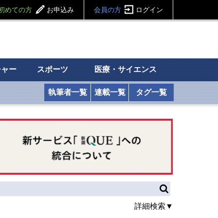
初めての方
お申込み
会員の方
ログイン
チャー
スポーツ
医療・サイエンス
執筆者一覧
連載一覧
タグ一覧
詳細検索▼