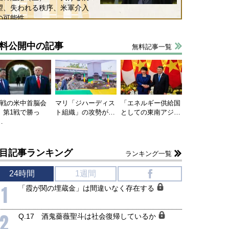
望、失われる秩序、米軍介入
の可能性
料公開中の記事
無料記事一覧
国にも理解してほしい「極東
ホルムズ海峡危機で加速したエ
連戦の米中首脳会
マリ「ジハーディス
「エネルギー供給国
905年体制」における日米韓安
ネルギー転換が「中国依存」に
、第1戦で勝っ
ト組織」の攻勢が…
としての東南アジ…
保障協力の意味
行き着くリスク
…
和泰明
小山堅
6年5月15日
2026年5月14日
目記事ランキング
ランキング一覧
24時間
1週間
f
1
「霞が関の埋蔵金」は間違いなく存在する
2
Q.17 酒鬼薔薇聖斗は社会復帰しているか