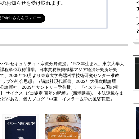
事のお知らせを受け取れます。
@Fsightさんをフォロー
ーバルセキュリティ・宗教分野教授。1973年生まれ。東京大学大
課程単位取得退学。日本貿易振興機構アジア経済研究所研究
、2008年10月より東京大学先端科学技術研究センター准教
代アラブの社会思想』（講談社現代新書、2002年大佛次郎論壇
公論新社、2009年サントリー学芸賞）、『イスラーム国の衝
 サイクス=ピコ協定 百年の呪縛』 (新潮選書)、 本誌連載をま
などがある。個人ブログ「中東・イスラーム学の風姿花伝」