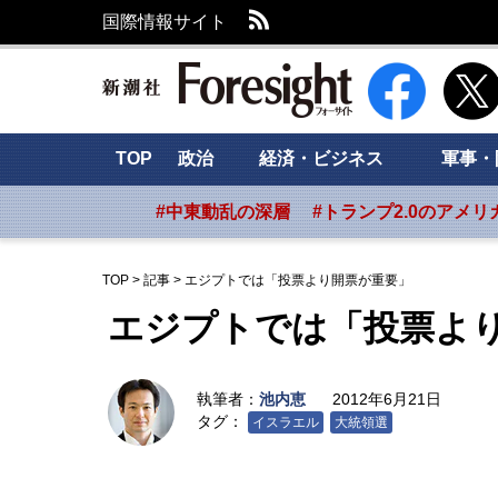
RSS
国際情報サイト
新潮社 Foresig
TOP
政治
経済・ビジネス
軍事・
#中東動乱の深層
#トランプ2.0のアメリ
TOP
>
記事
>
エジプトでは「投票より開票が重要」
エジプトでは「投票よ
執筆者：
池内恵
2012年6月21日
タグ：
イスラエル
大統領選