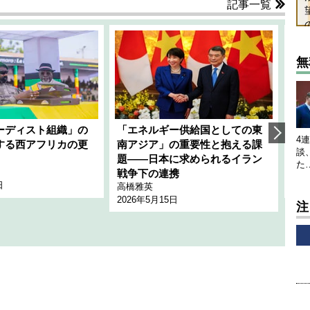
記事一覧
無
ーディスト組織」の
「エネルギー供給国としての東
韓
4
する西アフリカの更
南アジア」の重要性と抱える課
1
談
題――日本に求められるイラン
全
た
千々
戦争下の連携
日
202
高橋雅英
2026年5月15日
注