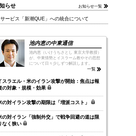
知らせ
お知らせ一覧
新サービス「新潮QUE」への統合について
池内恵の中東通信
池内恵（いけうちさとし 東京大学教授）
が、中東情勢とイスラーム教やその思想
について日々少しずつ解説します。
一覧
イスラエル・米のイラン攻撃が開始：焦点は報
復の対象・規模・効果
米の対イラン攻撃の期限は「増派コスト」
米の対イラン「強制外交」で戦争回避の道は限
りなく狭い