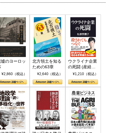
廃墟のヨーロッ
北方領土を知る
ウクライナ企業
パ
ための63章
の死闘 (産経セ
レクト S 039)
¥2,860（税込）
¥2,640（税込）
¥1,210（税込）