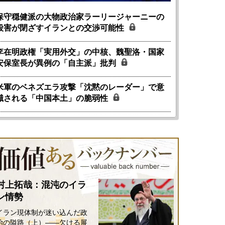
保守穏健派の大物政治家ラーリージャーニーの
殺害が閉ざすイランとの交渉可能性
李在明政権「実用外交」の中核、魏聖洛・国家
安保室長が異例の「自主派」批判
米軍のベネズエラ攻撃「沈黙のレーダー」で意
識される「中国本土」の脆弱性
村上拓哉：混沌のイラ
ン情勢
イラン現体制が迷い込んだ政
治の隘路（上）――欠ける展