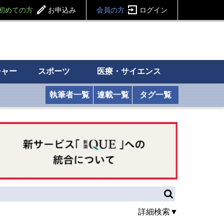
初めての方
お申込み
会員の方
ログイン
チャー
スポーツ
医療・サイエンス
執筆者一覧
連載一覧
タグ一覧
詳細検索▼