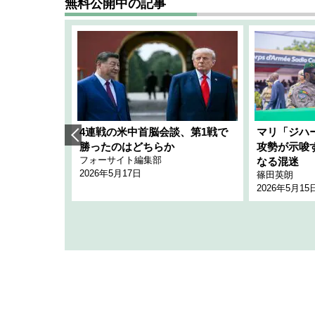
無料公開中の記事
艦隊」構想
4連戦の米中首脳会談、第1戦で
マリ「ジハ
「空白」
勝ったのはどちらか
攻勢が示唆
フォーサイト編集部
のか
なる混迷
2026年5月17日
篠田英朗
2026年5月15