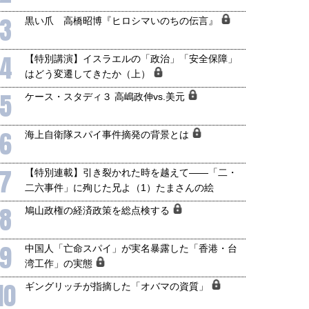
3
黒い爪 高橋昭博『ヒロシマいのちの伝言』
4
【特別講演】イスラエルの「政治」「安全保障」
はどう変遷してきたか（上）
5
ケース・スタディ３ 高嶋政伸vs.美元
6
海上自衛隊スパイ事件摘発の背景とは
7
【特別連載】引き裂かれた時を越えて――「二・
二六事件」に殉じた兄よ（1）たまさんの絵
8
鳩山政権の経済政策を総点検する
9
中国人「亡命スパイ」が実名暴露した「香港・台
湾工作」の実態
10
ギングリッチが指摘した「オバマの資質」