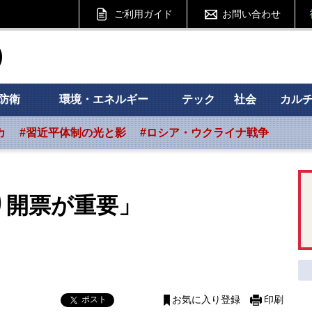
ご利用ガイド
お問い合わせ
ht フォーサイト
防衛
環境・エネルギー
テック
社会
カル
カ
#習近平体制の光と影
#ロシア・ウクライナ戦争
り開票が重要」
ポスト
お気に入り登録
印刷