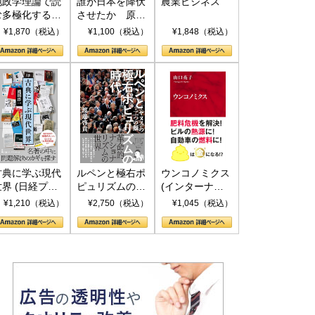
地政学理論で読
誰が日本を降伏
農業ビジネス
む多極化する世
させたか 原爆
界：トランプと
投下、ソ連参
¥1,870（税込）
¥1,100（税込）
¥1,848（税込）
RICSの挑戦
戦、そして聖断
(PHP新書)
古典に学ぶ現代
ルペンと極右ポ
ウンコノミクス
世界 (日経プレ
ピュリズムの時
(インターナシ
ミアシリーズ)
代：〈ヤヌス〉
ョナル新書)
¥1,210（税込）
¥2,750（税込）
¥1,045（税込）
の二つの顔