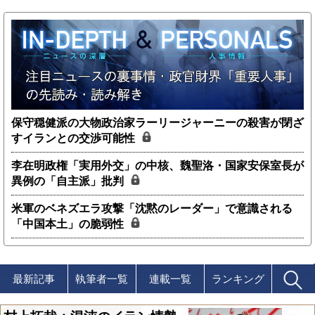
保守穏健派の大物政治家ラーリージャーニーの殺害が閉ざ
すイランとの交渉可能性
李在明政権「実用外交」の中核、魏聖洛・国家安保室長が
異例の「自主派」批判
米軍のベネズエラ攻撃「沈黙のレーダー」で意識される
「中国本土」の脆弱性
最新記事
執筆者一覧
連載一覧
ランキング