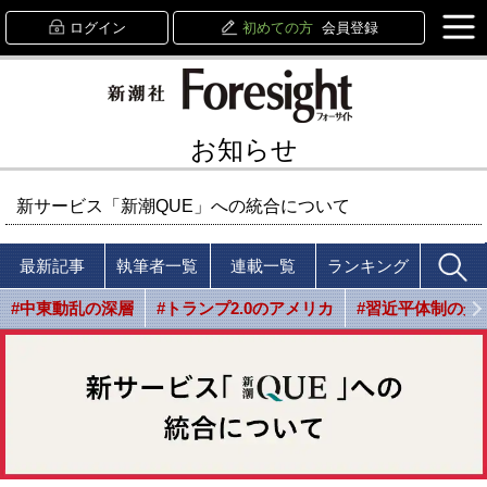
ログイン
初めての方
会員登録
お知らせ
新サービス「新潮QUE」への統合について
最新記事
執筆者一覧
連載一覧
ランキング
#中東動乱の深層
#トランプ2.0のアメリカ
#習近平体制の光