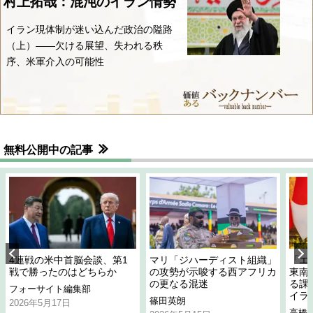
村上拓哉：混沌のイラン情勢
イラン現体制が迷い込んだ政治の隘路
（上）――欠ける展望、失われる秩
序、米軍介入の可能性
無料公開中の記事
4連戦の米中首脳会談、第1
マリ「ジハーディスト組織」
「エ
戦で勝ったのはどちらか
の攻勢が示唆する西アフリカ
東南
の更なる混迷
る課
フォーサイト編集部
イラ
篠田英朗
2026年5月17日
高橋