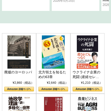
2026年5月15日
202
廃墟のヨーロッパ
北方領土を知るた
ウクライナ企業の
めの63章
死闘 (産経セレク
ト S 039)
¥2,860（税込）
¥2,640（税込）
¥1,210（税込）