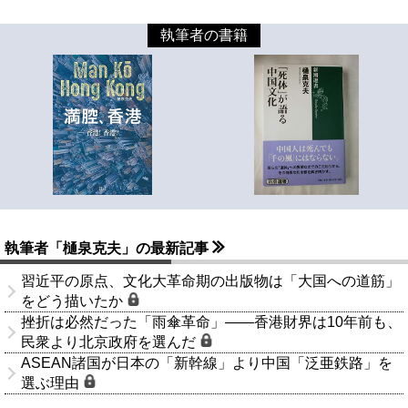
執筆者の書籍
執筆者「樋泉克夫」の最新記事
習近平の原点、文化大革命期の出版物は「大国への道筋」
をどう描いたか
挫折は必然だった「雨傘革命」――香港財界は10年前も、
民衆より北京政府を選んだ
ASEAN諸国が日本の「新幹線」より中国「泛亜鉄路」を
選ぶ理由