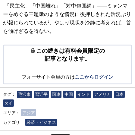
「民主化」「中国離れ」「対中包囲網」――ミャンマ
ーをめぐる三題噺のような情況に後押しされた活況ぶり
が報じられているが、やはり現状を冷静に考えれば、首
を傾げざるを得ない。
この続きは有料会員限定の
記事となります。
フォーサイト会員の方は
ここからログイン
タグ：
毛沢東
習近平
国連
中国
インド
アメリカ
日本
タイ
エリア：
アジア
カテゴリ：
経済・ビジネス