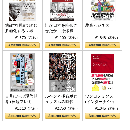
地政学理論で読む
誰が日本を降伏さ
農業ビジネス
多極化する世界：
せたか 原爆投
トランプとBRICS
下、ソ連参戦、そ
¥1,870（税込）
¥1,100（税込）
¥1,848（税込）
の挑戦
して聖断 (PHP新
書)
古典に学ぶ現代世
ルペンと極右ポピ
ウンコノミクス
界 (日経プレミア
ュリズムの時代：
(インターナショナ
シリーズ)
〈ヤヌス〉の二つ
ル新書)
¥1,210（税込）
¥2,750（税込）
¥1,045（税込）
の顔