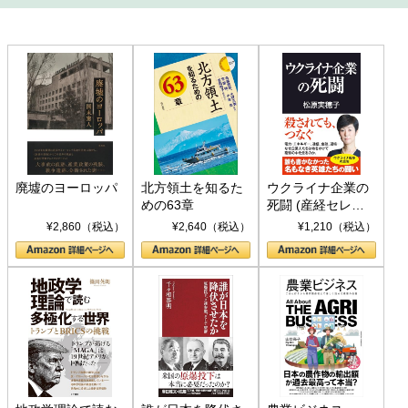
廃墟のヨーロッパ
北方領土を知るた
ウクライナ企業の
めの63章
死闘 (産経セレク
ト S 039)
¥2,860（税込）
¥2,640（税込）
¥1,210（税込）