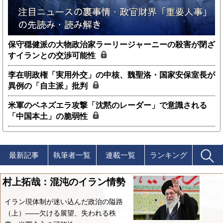
保守穏健派の大物政治家ラーリージャーニーの殺害が閉ざ
すイランとの交渉可能性
李在明政権「実用外交」の中核、魏聖洛・国家安保室長が
異例の「自主派」批判
米軍のベネズエラ攻撃「沈黙のレーダー」で意識される
「中国本土」の脆弱性
最新記事
執筆者一覧
連載一覧
ランキング
村上拓哉：混沌のイラン情勢
イラン現体制が迷い込んだ政治の隘路
（上）――欠ける展望、失われる秩