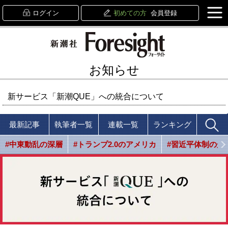
ログイン
初めての方
会員登録
お知らせ
新サービス「新潮QUE」への統合について
最新記事
執筆者一覧
連載一覧
ランキング
#中東動乱の深層
#トランプ2.0のアメリカ
#習近平体制の光