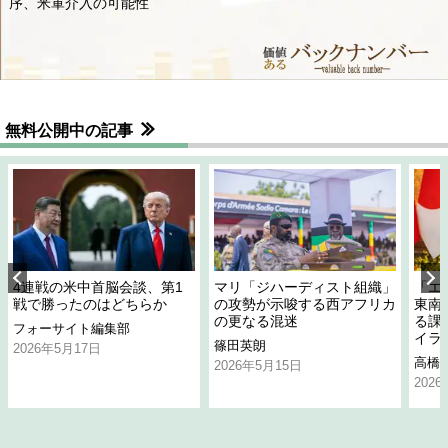
序、米軍介入の可能性
無料公開中の記事
4連戦の米中首脳会談、第1
マリ「ジハーディスト組織」
「エ
戦で勝ったのはどちらか
の攻勢が示唆する西アフリカ
東南
の更なる混迷
る課
フォーサイト編集部
イラ
篠田英朗
2026年5月17日
高橋
2026年5月15日
202