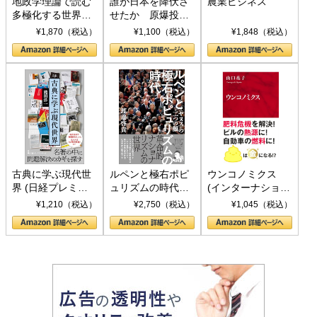
地政学理論で読む
誰が日本を降伏さ
農業ビジネス
多極化する世界：
せたか 原爆投
トランプとBRICS
下、ソ連参戦、そ
¥1,870（税込）
¥1,100（税込）
¥1,848（税込）
の挑戦
して聖断 (PHP新
書)
古典に学ぶ現代世
ルペンと極右ポピ
ウンコノミクス
界 (日経プレミア
ュリズムの時代：
(インターナショナ
シリーズ)
〈ヤヌス〉の二つ
ル新書)
¥1,210（税込）
¥2,750（税込）
¥1,045（税込）
の顔