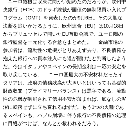
ユーロ危機は収束に向かい始めたのだろうか。欧州中
央銀行（ECB）のドラギ総裁が国債の無制限買い入れプ
ログラム（OMT）を発表したのが9月6日。その大胆な
決断を追いかけるように、欧州連合（EU）は10月18日
からブリュッセルで開いたEU首脳会議で、ユーロ圏の
銀行監督を一元化する合意をまとめた。 金融市場の
参加者は、流動性の危機がとりあえず去り、不良債権を
抱えた銀行への資本注入にも道が開けたと判断したよう
だ。今はイタリアやスペインの長期金利は一応の安定を
取り戻している。 ユーロ圏最大の不安材料だったイ
タリアは、政府の債務残高が大きいとはいっても基礎的
財政収支（プライマリーバランス）は黒字である。流動
性の危機が解消されて信用不安が薄まれば、底なしの泥
沼に転落せずに立ち直れるはずだ。もう1つの火種であ
るスペインも、バブル崩壊に伴う銀行の不良債権の処理
に目処がつけば、なんとか救われるだろう。