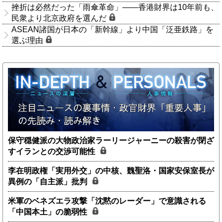
挫折は必然だった「雨傘革命」――香港財界は10年前も、
民衆より北京政府を選んだ
ASEAN諸国が日本の「新幹線」より中国「泛亜鉄路」を
選ぶ理由
保守穏健派の大物政治家ラーリージャーニーの殺害が閉ざ
すイランとの交渉可能性
李在明政権「実用外交」の中核、魏聖洛・国家安保室長が
異例の「自主派」批判
米軍のベネズエラ攻撃「沈黙のレーダー」で意識される
「中国本土」の脆弱性