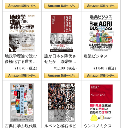
地政学理論で読む
誰が日本を降伏さ
農業ビジネス
多極化する世界：
せたか 原爆投
トランプとBRICS
下、ソ連参戦、そ
¥1,870（税込）
¥1,100（税込）
¥1,848（税込）
の挑戦
して聖断 (PHP新
書)
古典に学ぶ現代世
ルペンと極右ポピ
ウンコノミクス