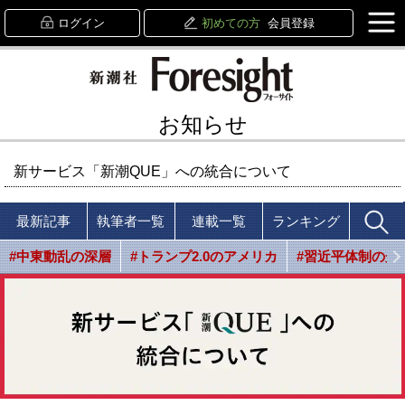
ログイン
初めての方
会員登録
お知らせ
新サービス「新潮QUE」への統合について
最新記事
執筆者一覧
連載一覧
ランキング
#中東動乱の深層
#トランプ2.0のアメリカ
#習近平体制の光