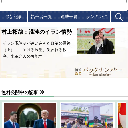
最新記事
執筆者一覧
連載一覧
ランキング
村上拓哉：混沌のイラン情勢
イラン現体制が迷い込んだ政治の隘路
（上）――欠ける展望、失われる秩
序、米軍介入の可能性
無料公開中の記事