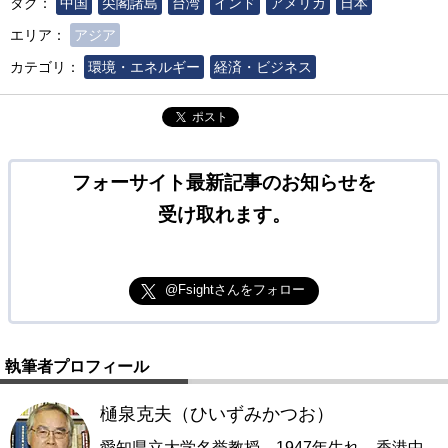
タグ：
中国
尖閣諸島
台湾
インド
アメリカ
日本
エリア：
アジア
カテゴリ：
環境・エネルギー
経済・ビジネス
ポスト
フォーサイト最新記事のお知らせを
受け取れます。
@Fsightさんをフォロー
執筆者プロフィール
樋泉克夫（ひいずみかつお）
愛知県立大学名誉教授。1947年生れ。香港中