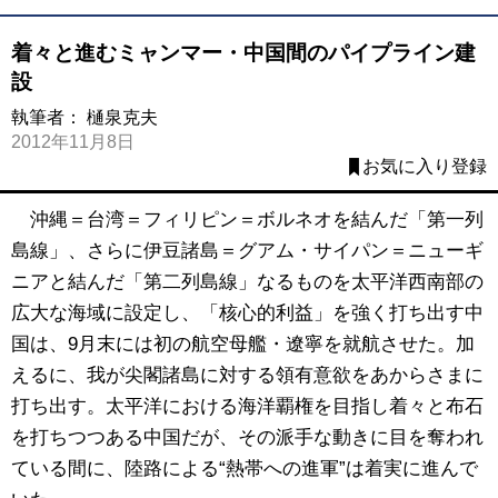
着々と進むミャンマー・中国間のパイプライン建
設
執筆者：
樋泉克夫
2012年11月8日
お気に入り登録
沖縄＝台湾＝フィリピン＝ボルネオを結んだ「第一列
島線」、さらに伊豆諸島＝グアム・サイパン＝ニューギ
ニアと結んだ「第二列島線」なるものを太平洋西南部の
広大な海域に設定し、「核心的利益」を強く打ち出す中
国は、9月末には初の航空母艦・遼寧を就航させた。加
えるに、我が尖閣諸島に対する領有意欲をあからさまに
打ち出す。太平洋における海洋覇権を目指し着々と布石
を打ちつつある中国だが、その派手な動きに目を奪われ
ている間に、陸路による“熱帯への進軍”は着実に進んで