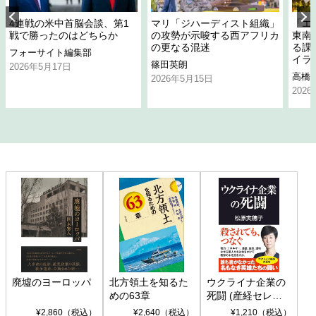
4連戦の米中首脳会談、第1
マリ「ジハーディスト組織」
「エ
戦で勝ったのはどちらか
の攻勢が示唆する西アフリカ
東南
の更なる混迷
る課
フォーサイト編集部
イラ
篠田英朗
2026年5月17日
高橋
2026年5月15日
202
廃墟のヨーロッパ
北方領土を知るた
ウクライナ企業の
めの63章
死闘 (産経セレク
ト S 039)
¥2,860（税込）
¥2,640（税込）
¥1,210（税込）