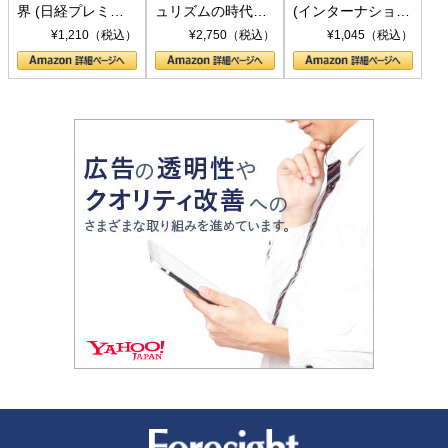
界 (日経プレミア
ュリズムの時代：
(インターナショナ
シリーズ)
〈ヤヌス〉の二つ
ル新書)
¥1,210（税込）
¥2,750（税込）
¥1,045（税込）
の顔
新潮社 Foresight