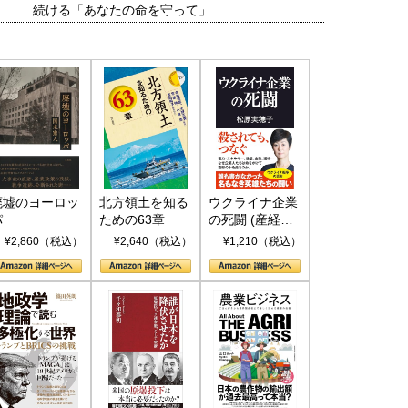
続ける「あなたの命を守って」
廃墟のヨーロッ
北方領土を知る
ウクライナ企業
パ
ための63章
の死闘 (産経セ
レクト S 039)
¥2,860（税込）
¥2,640（税込）
¥1,210（税込）