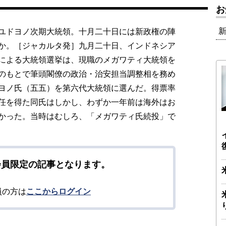
お
ユドヨノ次期大統領。十月二十日には新政権の陣
か。［ジャカルタ発］九月二十日、インドネシア
による大統領選挙は、現職のメガワティ大統領を
のもとで筆頭閣僚の政治・治安担当調整相を務め
ヨノ氏（五五）を第六代大統領に選んだ。得票率
任を得た同氏はしかし、わずか一年前は海外はお
かった。当時はむしろ、「メガワティ氏続投」で
会員限定の記事となります。
員の方は
ここからログイン