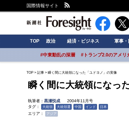
RSS
国際情報サイト
新潮社 Foresig
TOP
政治
経済・ビジネス
軍事・
#中東動乱の深層
#トランプ2.0のアメリ
TOP
>
記事
>
瞬く間に大統領になった「ユドヨノ」の実像
瞬く間に大統領になっ
執筆者：
黒瀬悦成
2004年11月号
タグ：
大統領
大統領選
中国
インド
日本
エリア：
アジア