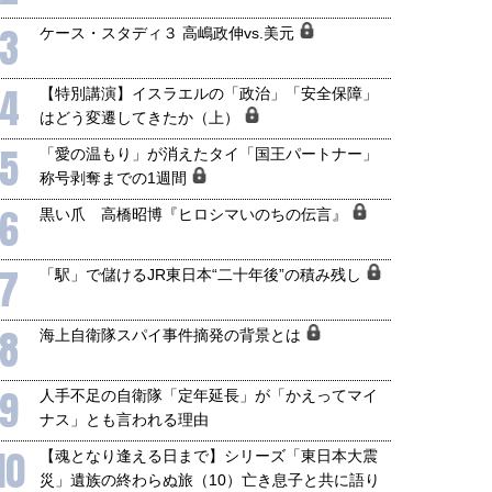
3
ケース・スタディ３ 高嶋政伸vs.美元
4
【特別講演】イスラエルの「政治」「安全保障」
はどう変遷してきたか（上）
5
「愛の温もり」が消えたタイ「国王パートナー」
称号剥奪までの1週間
6
黒い爪 高橋昭博『ヒロシマいのちの伝言』
7
「駅」で儲けるJR東日本“二十年後”の積み残し
8
海上自衛隊スパイ事件摘発の背景とは
9
人手不足の自衛隊「定年延長」が「かえってマイ
ナス」とも言われる理由
10
【魂となり逢える日まで】シリーズ「東日本大震
災」遺族の終わらぬ旅（10）亡き息子と共に語り