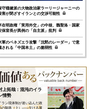
保守穏健派の大物政治家ラーリージャーニーの
殺害が閉ざすイランとの交渉可能性
李在明政権「実用外交」の中核、魏聖洛・国家
安保室長が異例の「自主派」批判
米軍のベネズエラ攻撃「沈黙のレーダー」で意
識される「中国本土」の脆弱性
国にも理解してほしい「極東
ホルムズ海峡危機で加速したエ
905年体制」における日米韓安
ネルギー転換が「中国依存」に
保障協力の意味
行き着くリスク
和泰明
小山堅
6年5月15日
2026年5月14日
村上拓哉：混沌のイラ
ン情勢
イラン現体制が迷い込んだ政
治の隘路（上）――欠ける展