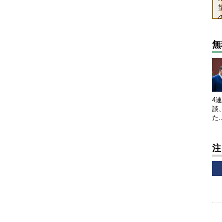
無
4
談
た
注