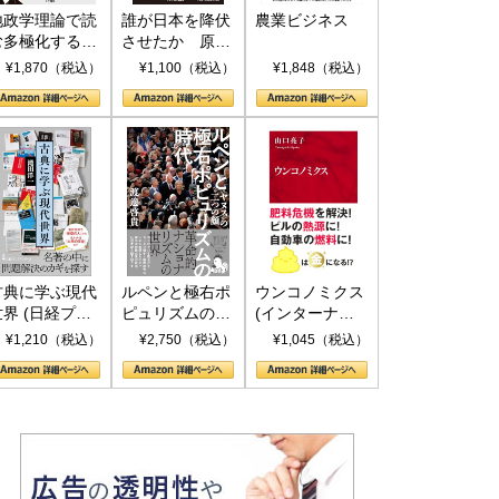
地政学理論で読
誰が日本を降伏
農業ビジネス
む多極化する世
させたか 原爆
界：トランプと
投下、ソ連参
¥1,870（税込）
¥1,100（税込）
¥1,848（税込）
RICSの挑戦
戦、そして聖断
(PHP新書)
古典に学ぶ現代
ルペンと極右ポ
ウンコノミクス
世界 (日経プレ
ピュリズムの時
(インターナシ
ミアシリーズ)
代：〈ヤヌス〉
ョナル新書)
¥1,210（税込）
¥2,750（税込）
¥1,045（税込）
の二つの顔