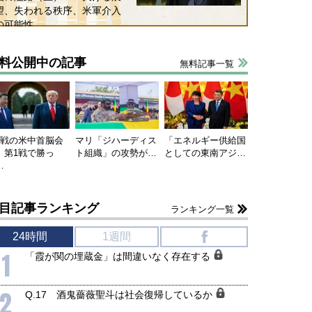
望、失われる秩序、米軍介入
の可能性
料公開中の記事
無料記事一覧
連戦の米中首脳会
マリ「ジハーディス
「エネルギー供給国
、第1戦で勝っ
ト組織」の攻勢が…
としての東南アジ…
…
目記事ランキング
ランキング一覧
24時間
1週間
f
1
「霞が関の埋蔵金」は間違いなく存在する
2
Q.17 酒鬼薔薇聖斗は社会復帰しているか