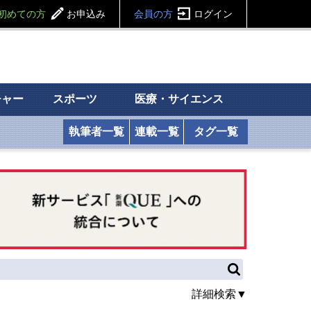
初めての方
お申込み
会員の方
ログイン
チャー
スポーツ
医療・サイエンス
執筆者一覧
連載一覧
タグ一覧
詳細検索▼