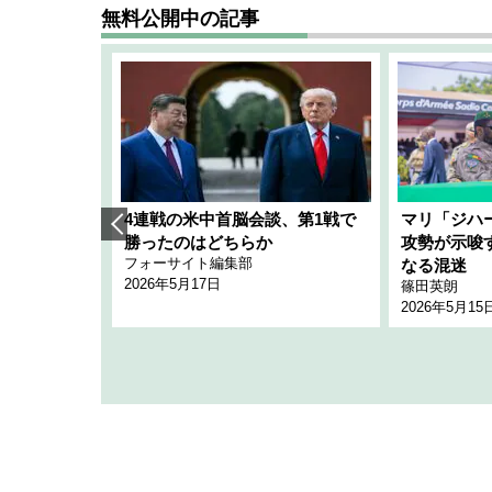
無料公開中の記事
艦隊」構想
4連戦の米中首脳会談、第1戦で
マリ「ジハ
「空白」
勝ったのはどちらか
攻勢が示唆
フォーサイト編集部
のか
なる混迷
2026年5月17日
篠田英朗
2026年5月15