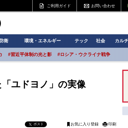
ご利用ガイド
お問い合わせ
ht フォーサイト
防衛
環境・エネルギー
テック
社会
カル
カ
#習近平体制の光と影
#ロシア・ウクライナ戦争
た「ユドヨノ」の実像
ポスト
お気に入り登録
印刷