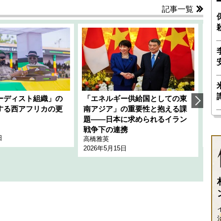
記事一覧
ーディスト組織」の
「エネルギー供給国としての東
韓
する西アフリカの更
南アジア」の重要性と抱える課
1
題――日本に求められるイラン
全
千々
戦争下の連携
日
202
高橋雅英
2026年5月15日