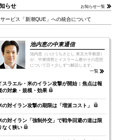
知らせ
お知らせ一覧
新サービス「新潮QUE」への統合について
池内恵の中東通信
池内恵（いけうちさとし 東京大学教授）
が、中東情勢とイスラーム教やその思想
について日々少しずつ解説します。
一覧
イスラエル・米のイラン攻撃が開始：焦点は報
復の対象・規模・効果
米の対イラン攻撃の期限は「増派コスト」
米の対イラン「強制外交」で戦争回避の道は限
りなく狭い