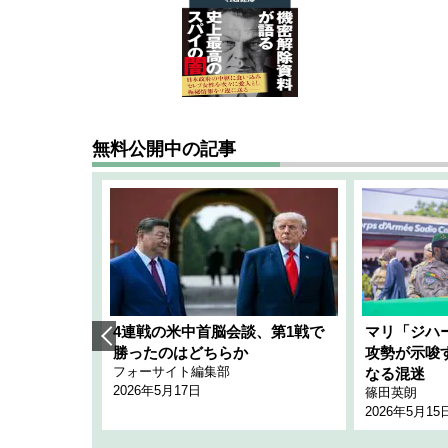
無料公開中の記事
艦隊」構想
4連戦の米中首脳会談、第1戦で
マリ「ジハ
「空白」
勝ったのはどちらか
攻勢が示唆
フォーサイト編集部
のか
なる混迷
2026年5月17日
篠田英朗
2026年5月15