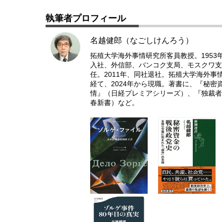
執筆者プロフィール
名越健郎（なごしけんろう）
拓殖大学海外事情研究所客員教授。195
入社、外信部、バンコク支局、モスクワ支
任。2011年、同社退社。拓殖大学海外
経て、2024年から現職。著書に、『秘
情』（日経プレミアシリーズ）、『独裁者
春新書）など。