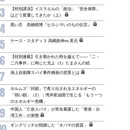
3
【特別講演】イスラエルの「政治」「安全保障」
はどう変遷してきたか（上）
4
黒い爪 高橋昭博『ヒロシマいのちの伝言』
5
ケース・スタディ３ 高嶋政伸vs.美元
6
【特別連載】引き裂かれた時を越えて――「二・
二六事件」に殉じた兄よ（1）たまさんの絵
7
海上自衛隊スパイ事件摘発の背景とは
8
ホルムズ「封鎖」で炙り出されるエネルギーの
「弱い鎖」（2）：湾岸産油国で生じる「もう一つ
のエネルギー危機」
9
中国人「亡命スパイ」が実名暴露した「香港・台
湾工作」の実態
10
ギングリッチが指摘した「オバマの資質」