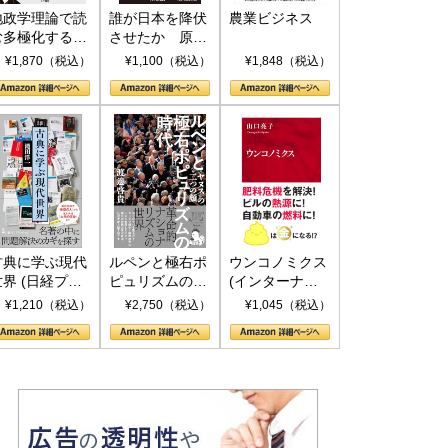
地政学理論で読
誰が日本を降伏
農業ビジネス
む多極化する世
させたか 原爆
界：トランプと
投下、ソ連参
¥1,870（税込）
¥1,100（税込）
¥1,848（税込）
RICSの挑戦
戦、そして聖断
(PHP新書)
古典に学ぶ現代
ルペンと極右ポ
ウンコノミクス
世界 (日経プレ
ピュリズムの時
(インターナシ
ミアシリーズ)
代：〈ヤヌス〉
ョナル新書)
¥1,210（税込）
¥2,750（税込）
¥1,045（税込）
の二つの顔