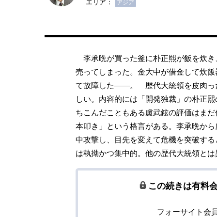
エリア：
アジア
李承晩が買った釜に朴正熙が飯を炊き
売ってしまった。金大中が借金して炊飯
て故障した――。 歴代大統領を皮肉っ
しい。内容的には「開発独裁」の朴正熙
ちこんだこともある盧武鉉の評価はまだ
本叩き」という格言がある。李承晩から
中攻撃し、目先を変えて危機を突破する
は執拗かつ集中的。他の歴代大統領とは
この続きは有料
フォーサイト会