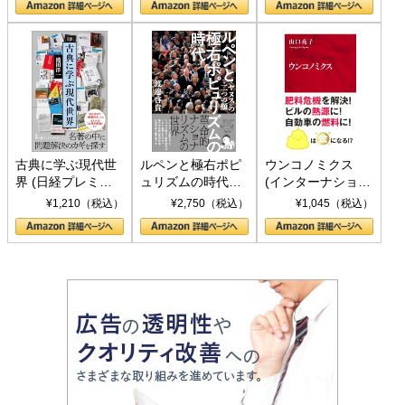
書)
古典に学ぶ現代世
ルペンと極右ポピ
ウンコノミクス
界 (日経プレミア
ュリズムの時代：
(インターナショナ
シリーズ)
〈ヤヌス〉の二つ
ル新書)
¥1,210（税込）
¥2,750（税込）
¥1,045（税込）
の顔