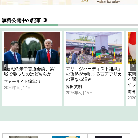
無料公開中の記事
4連戦の米中首脳会談、第1
マリ「ジハーディスト組織」
「エ
戦で勝ったのはどちらか
の攻勢が示唆する西アフリカ
東南
の更なる混迷
る課
フォーサイト編集部
イラ
篠田英朗
2026年5月17日
高橋
2026年5月15日
202