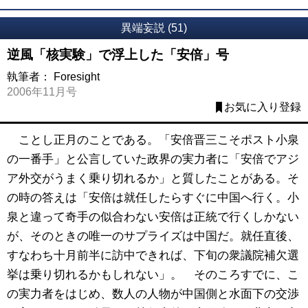
異端妄説 (51)
逆風「核実験」で浮上した「安倍」号
執筆者：
Foresight
2006年11月号
お気に入り登録
ことし正月のことである。「安倍晋三こそポスト小泉
の一番手」と公言していた政界の実力者に「安倍でアジ
ア外交がうまく乗り切れるか」と質したことがある。そ
の時の答えは「安倍は就任したらすぐに中国へ行く。小
泉と違って奇手の似合わない安倍は正統で行くしかない
が、そのときの唯一のサプライズは中国だ。就任直後、
すなわち十月前半に訪中できれば、下旬の衆議院補欠選
挙は乗り切れるかもしれない」。 そのころすでに、こ
の実力者をはじめ、数人の人物が中国側と水面下の交渉