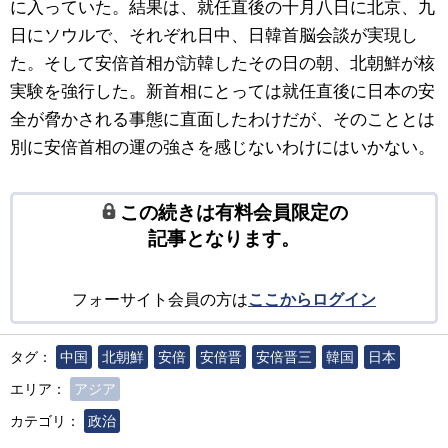
に入っていた。結果は、就任直後の十月八日に北京、九
日にソウルで、それぞれ日中、日韓首脳会談が実現し
た。そして安倍首相が訪韓したその日の朝、北朝鮮が核
実験を強行した。新首相にとっては就任直後に日本の安
全が脅かされる事態に直面したわけだが、そのこととは
別に安倍首相の運の強さを感じないわけにはいかない。
この続きは有料会員限定の
記事となります。
フォーサイト会員の方は
ここからログイン
タグ：
中国
北朝鮮
安倍
安倍晋
安倍晋三
韓国
日本
エリア：
アジア
カテゴリ：
政治