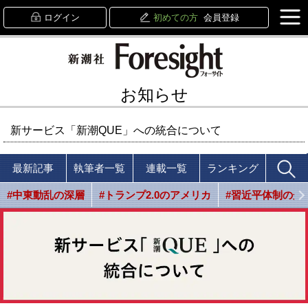
ログイン
初めての方
会員登録
お知らせ
新サービス「新潮QUE」への統合について
最新記事
執筆者一覧
連載一覧
ランキング
#中東動乱の深層
#トランプ2.0のアメリカ
#習近平体制の光