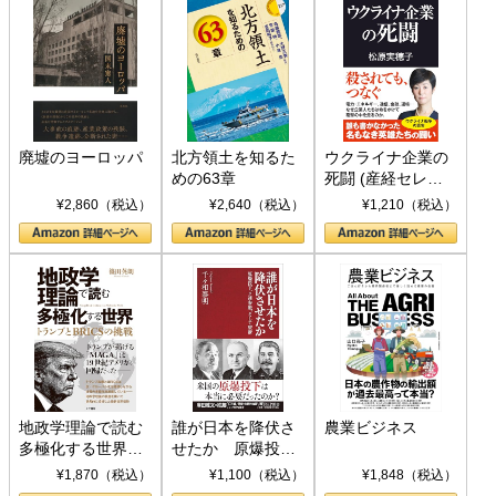
廃墟のヨーロッパ
北方領土を知るた
ウクライナ企業の
めの63章
死闘 (産経セレク
ト S 039)
¥2,860（税込）
¥2,640（税込）
¥1,210（税込）
地政学理論で読む
誰が日本を降伏さ
農業ビジネス
多極化する世界：
せたか 原爆投
トランプとBRICS
下、ソ連参戦、そ
¥1,870（税込）
¥1,100（税込）
¥1,848（税込）
の挑戦
して聖断 (PHP新