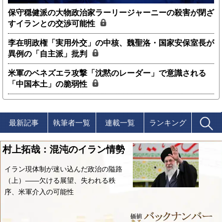
保守穏健派の大物政治家ラーリージャーニーの殺害が閉ざ
すイランとの交渉可能性
李在明政権「実用外交」の中核、魏聖洛・国家安保室長が
異例の「自主派」批判
米軍のベネズエラ攻撃「沈黙のレーダー」で意識される
「中国本土」の脆弱性
最新記事
執筆者一覧
連載一覧
ランキング
村上拓哉：混沌のイラン情勢
イラン現体制が迷い込んだ政治の隘路
（上）――欠ける展望、失われる秩
序、米軍介入の可能性