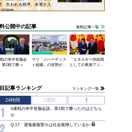
905年体制」における日米韓安
ネルギー転換が「中国依存」に
望、失われる秩序、米軍介入
保障協力の意味
行き着くリスク
の可能性
和泰明
小山堅
6年5月15日
2026年5月14日
料公開中の記事
無料記事一覧
連戦の米中首脳会
マリ「ジハーディス
「エネルギー供給国
、第1戦で勝っ
ト組織」の攻勢が…
としての東南アジ…
…
目記事ランキング
ランキング一覧
24時間
1週間
f
1
4連戦の米中首脳会談、第1戦で勝ったのはどちら
か
2
Q.17 酒鬼薔薇聖斗は社会復帰しているか