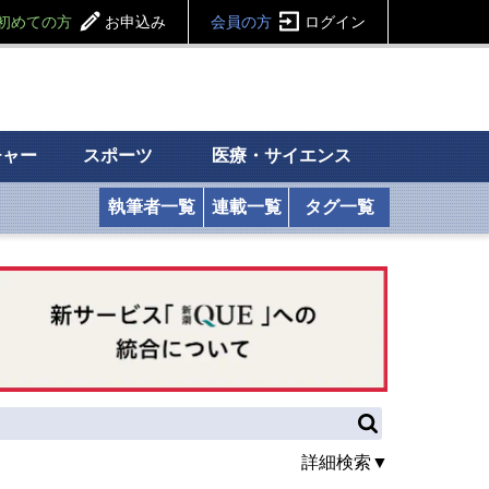
初めての方
お申込み
会員の方
ログイン
チャー
スポーツ
医療・サイエンス
執筆者一覧
連載一覧
タグ一覧
詳細検索▼