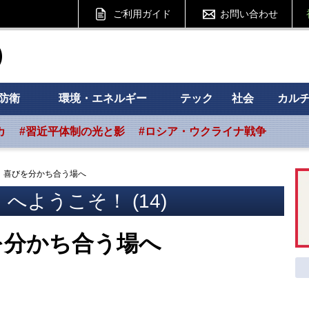
ご利用ガイド
お問い合わせ
ht フォーサイト
防衛
環境・エネルギー
テック
社会
カル
カ
#習近平体制の光と影
#ロシア・ウクライナ戦争
）喜びを分かち合う場へ
へようこそ！ (14)
を分かち合う場へ