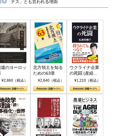
ナス」とも言われる理由
廃墟のヨーロッ
北方領土を知る
ウクライナ企業
パ
ための63章
の死闘 (産経セ
レクト S 039)
¥2,860（税込）
¥2,640（税込）
¥1,210（税込）