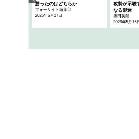
「空白」
勝ったのはどちらか
攻勢が示唆
フォーサイト編集部
のか
なる混迷
2026年5月17日
篠田英朗
2026年5月15