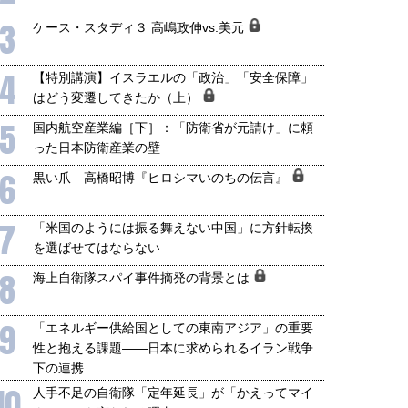
3
ケース・スタディ３ 高嶋政伸vs.美元
4
【特別講演】イスラエルの「政治」「安全保障」
はどう変遷してきたか（上）
5
国内航空産業編［下］：「防衛省が元請け」に頼
った日本防衛産業の壁
6
黒い爪 高橋昭博『ヒロシマいのちの伝言』
7
「米国のようには振る舞えない中国」に方針転換
を選ばせてはならない
8
海上自衛隊スパイ事件摘発の背景とは
9
「エネルギー供給国としての東南アジア」の重要
性と抱える課題――日本に求められるイラン戦争
下の連携
10
人手不足の自衛隊「定年延長」が「かえってマイ