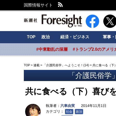
RSS
国際情報サイト
新潮社 Foresig
TOP
政治
経済・ビジネス
軍事・
#中東動乱の深層
#トランプ2.0のアメリ
TOP
>
連載
>
「介護民俗学」へようこそ！(14)
>
共に食べる（下
「介護民俗学」
共に食べる（下）喜び
執筆者：
六車由実
2014年11月1日
カテゴリ：
社会
政治