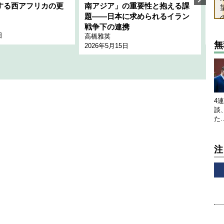
する西アフリカの更
南アジア」の重要性と抱える課
1
題――日本に求められるイラン
全
千々
戦争下の連携
日
202
高橋雅英
無
2026年5月15日
4
談
た
注