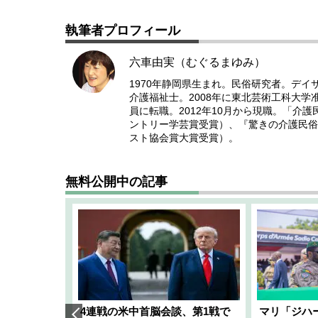
執筆者プロフィール
六車由実（むぐるまゆみ）
1970年静岡県生まれ。民俗研究者。デ
介護福祉士。2008年に東北芸術工科大
員に転職。2012年10月から現職。「介
ントリー学芸賞受賞）、『驚きの介護民俗
スト協会賞大賞受賞）。
無料公開中の記事
艦隊」構想
4連戦の米中首脳会談、第1戦で
マリ「ジハ