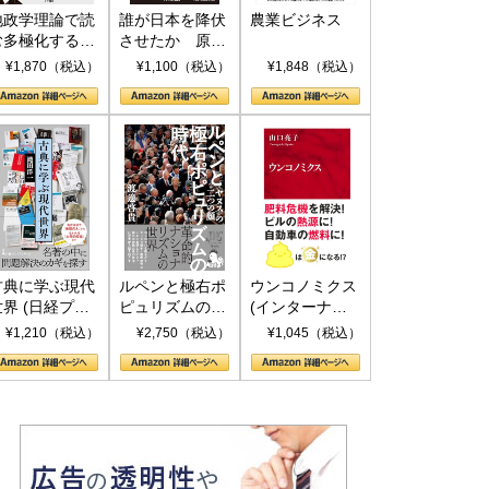
地政学理論で読
誰が日本を降伏
農業ビジネス
む多極化する世
させたか 原爆
界：トランプと
投下、ソ連参
¥1,870（税込）
¥1,100（税込）
¥1,848（税込）
RICSの挑戦
戦、そして聖断
(PHP新書)
古典に学ぶ現代
ルペンと極右ポ
ウンコノミクス
世界 (日経プレ
ピュリズムの時
(インターナシ
ミアシリーズ)
代：〈ヤヌス〉
ョナル新書)
¥1,210（税込）
¥2,750（税込）
¥1,045（税込）
の二つの顔