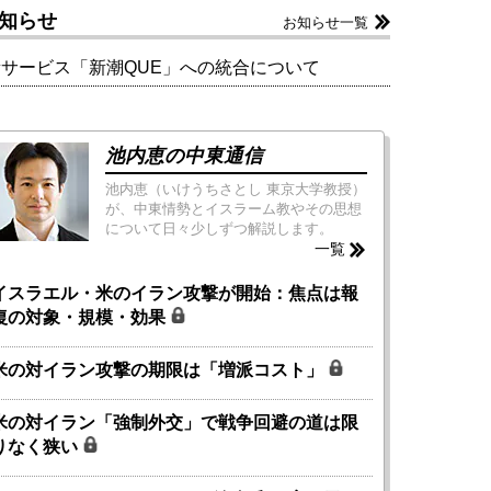
知らせ
お知らせ一覧
新サービス「新潮QUE」への統合について
池内恵の中東通信
池内恵（いけうちさとし 東京大学教授）
が、中東情勢とイスラーム教やその思想
について日々少しずつ解説します。
一覧
イスラエル・米のイラン攻撃が開始：焦点は報
復の対象・規模・効果
米の対イラン攻撃の期限は「増派コスト」
米の対イラン「強制外交」で戦争回避の道は限
りなく狭い