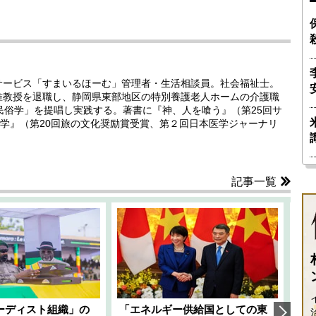
イサービス「すまいるほーむ」管理者・生活相談員。社会福祉士。
学准教授を退職し、静岡県東部地区の特別養護老人ホームの介護職
護民俗学」を提唱し実践する。著書に『神、人を喰う』（第25回サ
学』（第20回旅の文化奨励賞受賞、第２回日本医学ジャーナリ
記事一覧
ーディスト組織」の
「エネルギー供給国としての東
韓