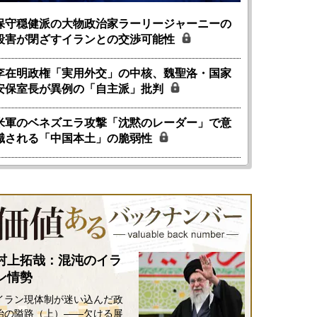
保守穏健派の大物政治家ラーリージャーニーの
殺害が閉ざすイランとの交渉可能性
李在明政権「実用外交」の中核、魏聖洛・国家
安保室長が異例の「自主派」批判
米軍のベネズエラ攻撃「沈黙のレーダー」で意
識される「中国本土」の脆弱性
村上拓哉：混沌のイラ
ン情勢
イラン現体制が迷い込んだ政
国にも理解してほしい「極東
ホルムズ海峡危機で加速したエ
治の隘路（上）――欠ける展