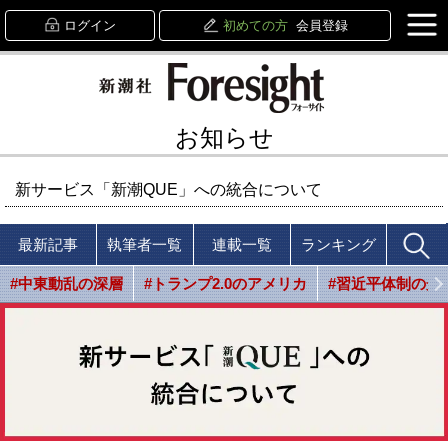
ログイン
初めての方
会員登録
お知らせ
新サービス「新潮QUE」への統合について
最新記事
執筆者一覧
連載一覧
ランキング
#中東動乱の深層
#トランプ2.0のアメリカ
#習近平体制の光