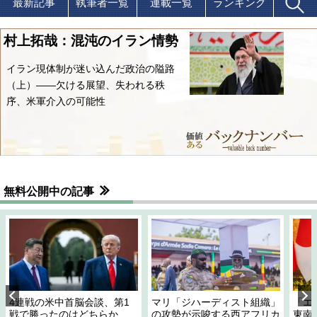
最新記事
執筆者一覧
連載一覧
ランキング
村上拓哉：混沌のイラン情勢
イラン現体制が迷い込んだ政治の隘路
（上）――欠ける展望、失われる秩
序、米軍介入の可能性
無料公開中の記事
4連戦の米中首脳会談、第1
マリ「ジハーディスト組織」
「エ
戦で勝ったのはどちらか
の攻勢が示唆する西アフリカ
東南