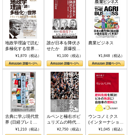
地政学理論で読む
誰が日本を降伏さ
農業ビジネス
多極化する世界：
せたか 原爆投
トランプとBRICS
下、ソ連参戦、そ
¥1,870（税込）
¥1,100（税込）
¥1,848（税込）
の挑戦
して聖断 (PHP新
書)
古典に学ぶ現代世
ルペンと極右ポピ
ウンコノミクス
界 (日経プレミア
ュリズムの時代：
(インターナショナ
シリーズ)
〈ヤヌス〉の二つ
ル新書)
¥1,210（税込）
¥2,750（税込）
¥1,045（税込）
の顔