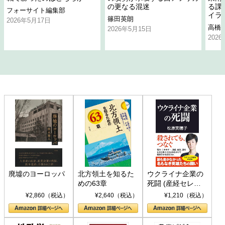
の更なる混迷
る課
フォーサイト編集部
イラ
篠田英朗
2026年5月17日
高橋
2026年5月15日
202
廃墟のヨーロッパ
北方領土を知るた
ウクライナ企業の
めの63章
死闘 (産経セレク
ト S 039)
¥2,860（税込）
¥2,640（税込）
¥1,210（税込）