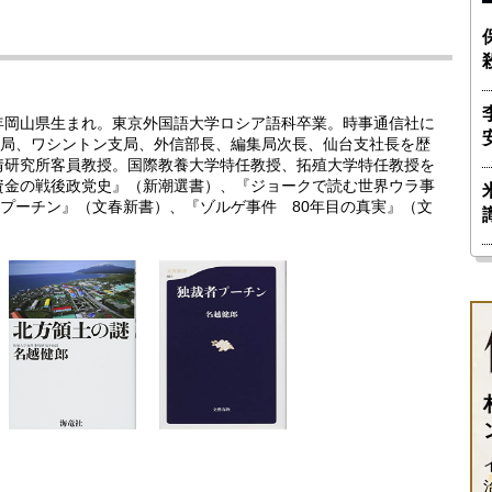
3年岡山県生まれ。東京外国語大学ロシア語科卒業。時事通信社に
局、ワシントン支局、外信部長、編集局次長、仙台支社長を歴
事情研究所客員教授。国際教養大学特任教授、拓殖大学特任教授を
密資金の戦後政党史』（新潮選書）、『ジョークで読む世界ウラ事
プーチン』（文春新書）、『ゾルゲ事件 80年目の真実』（文