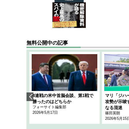
無料公開中の記事
艦隊」構想
4連戦の米中首脳会談、第1戦で
マリ「ジハ
「空白」
勝ったのはどちらか
攻勢が示唆
フォーサイト編集部
のか
なる混迷
2026年5月17日
篠田英朗
2026年5月15