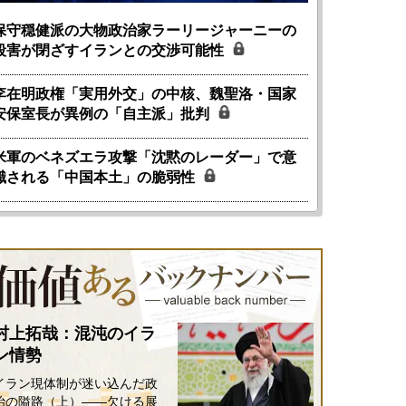
保守穏健派の大物政治家ラーリージャーニーの
殺害が閉ざすイランとの交渉可能性
李在明政権「実用外交」の中核、魏聖洛・国家
安保室長が異例の「自主派」批判
米軍のベネズエラ攻撃「沈黙のレーダー」で意
識される「中国本土」の脆弱性
村上拓哉：混沌のイラ
ン情勢
イラン現体制が迷い込んだ政
治の隘路（上）――欠ける展