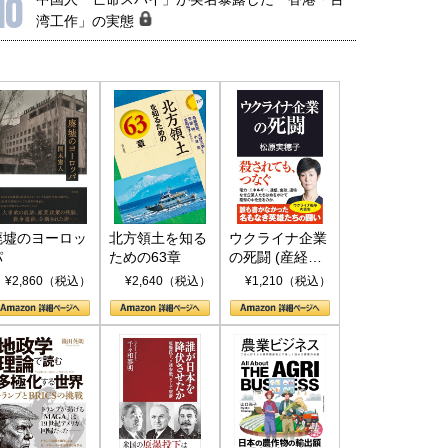
10
湾工作」の実態
廃墟のヨーロッ
北方領土を知る
ウクライナ企業
パ
ための63章
の死闘 (産経セ
レクト S 039)
¥2,860（税込）
¥2,640（税込）
¥1,210（税込）