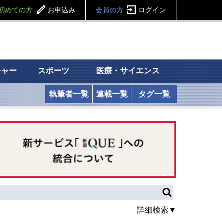
初めての方
お申込み
会員の方
ログイン
チャー
スポーツ
医療・サイエンス
執筆者一覧
連載一覧
タグ一覧
詳細検索▼