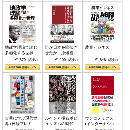
地政学理論で読む
誰が日本を降伏さ
農業ビジネス
多極化する世界：
せたか 原爆投
トランプとBRICS
下、ソ連参戦、そ
¥1,870（税込）
¥1,100（税込）
¥1,848（税込）
の挑戦
して聖断 (PHP新
書)
古典に学ぶ現代世
ルペンと極右ポピ
ウンコノミクス
界 (日経プレミア
ュリズムの時代：
(インターナショナ
シリーズ)
〈ヤヌス〉の二つ
ル新書)