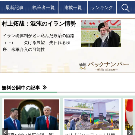
最新記事
執筆者一覧
連載一覧
ランキング
村上拓哉：混沌のイラン情勢
イラン現体制が迷い込んだ政治の隘路
（上）――欠ける展望、失われる秩
序、米軍介入の可能性
無料公開中の記事