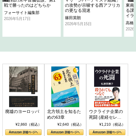
4連戦の米中首脳会談、第1
マリ「ジハーディスト組織」
「エ
戦で勝ったのはどちらか
の攻勢が示唆する西アフリカ
東南
の更なる混迷
る課
フォーサイト編集部
イラ
篠田英朗
2026年5月17日
高橋
2026年5月15日
202
廃墟のヨーロッパ
北方領土を知るた
ウクライナ企業の
めの63章
死闘 (産経セレク
ト S 039)
¥2,860（税込）
¥2,640（税込）
¥1,210（税込）