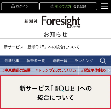
ログイン
初めての方
会員登録
お知らせ
新サービス「新潮QUE」への統合について
最新記事
執筆者一覧
連載一覧
ランキング
#中東動乱の深層
#トランプ2.0のアメリカ
#習近平体制の光