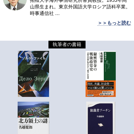
拓殖大学海外事情研究所客員教授。1953年岡
山県生まれ。東京外国語大学ロシア語科卒業。
時事通信社
…
＞＞もっと読む
執筆者の書籍