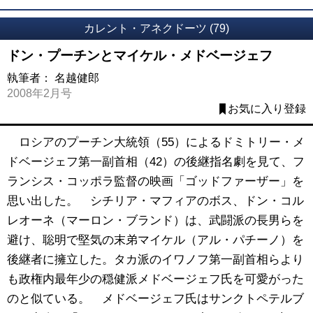
カレント・アネクドーツ (79)
ドン・プーチンとマイケル・メドベージェフ
執筆者：
名越健郎
2008年2月号
お気に入り登録
ロシアのプーチン大統領（55）によるドミトリー・メ
ドベージェフ第一副首相（42）の後継指名劇を見て、フ
ランシス・コッポラ監督の映画「ゴッドファーザー」を
思い出した。 シチリア・マフィアのボス、ドン・コル
レオーネ（マーロン・ブランド）は、武闘派の長男らを
避け、聡明で堅気の末弟マイケル（アル・パチーノ）を
後継者に擁立した。タカ派のイワノフ第一副首相らより
も政権内最年少の穏健派メドベージェフ氏を可愛がった
のと似ている。 メドベージェフ氏はサンクトペテルブ