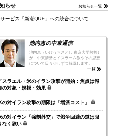
知らせ
お知らせ一覧
新サービス「新潮QUE」への統合について
池内恵の中東通信
池内恵（いけうちさとし 東京大学教授）
が、中東情勢とイスラーム教やその思想
について日々少しずつ解説します。
一覧
イスラエル・米のイラン攻撃が開始：焦点は報
復の対象・規模・効果
米の対イラン攻撃の期限は「増派コスト」
米の対イラン「強制外交」で戦争回避の道は限
りなく狭い