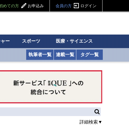
初めての方
お申込み
会員の方
ログイン
チャー
スポーツ
医療・サイエンス
執筆者一覧
連載一覧
タグ一覧
詳細検索▼