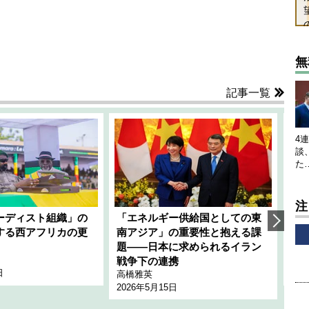
無
記事一覧
4
談
た
注
ーディスト組織」の
「エネルギー供給国としての東
韓
する西アフリカの更
南アジア」の重要性と抱える課
1
題――日本に求められるイラン
全
千々
戦争下の連携
日
202
高橋雅英
2026年5月15日