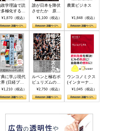
地政学理論で読
誰が日本を降伏
農業ビジネス
む多極化する世
させたか 原爆
界：トランプと
投下、ソ連参
¥1,870（税込）
¥1,100（税込）
¥1,848（税込）
RICSの挑戦
戦、そして聖断
(PHP新書)
古典に学ぶ現代
ルペンと極右ポ
ウンコノミクス
世界 (日経プレ
ピュリズムの時
(インターナシ
ミアシリーズ)
代：〈ヤヌス〉
ョナル新書)
¥1,210（税込）
¥2,750（税込）
¥1,045（税込）
の二つの顔