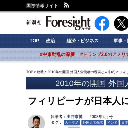
RSS
国際情報サイト
新潮社 Foresig
TOP
政治
経済・ビジネス
軍事・
#中東動乱の深層
#トランプ2.0のアメリ
TOP
>
連載
>
2010年の開国 外国人労働者の現実と未来(8)
>
フィ
2010年の開国 外国
フィリピーナが日本人
執筆者：
出井康博
2008年4月号
タグ：
人手不足
外国人労働者
インド
日