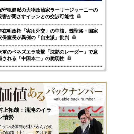
保守穏健派の大物政治家ラーリージャーニーの
殺害が閉ざすイランとの交渉可能性
李在明政権「実用外交」の中核、魏聖洛・国家
安保室長が異例の「自主派」批判
米軍のベネズエラ攻撃「沈黙のレーダー」で意
識される「中国本土」の脆弱性
村上拓哉：混沌のイラ
ン情勢
イラン現体制が迷い込んだ政
治の隘路（上）――欠ける展