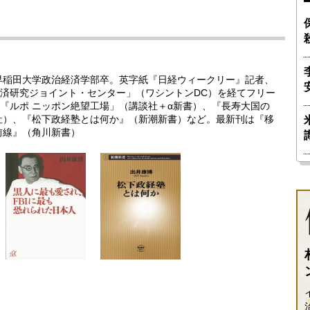
。早稲田大学政治経済学部卒。英字紙『日経ウィークリー』記者、
済研究ジョイント・センター」（ワシントンDC）を経てフリー
『ルポ ニッポン絶望工場」（講談社＋α新書）、『長寿大国の
社）、『松下政経塾とは何か』（新潮新書）など。最新刊は『移
前線』（角川新書）