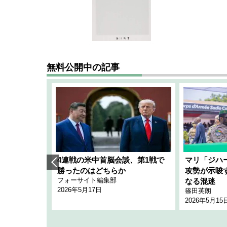
無料公開中の記事
艦隊」構想
4連戦の米中首脳会談、第1戦で
マリ「ジハ
「空白」
勝ったのはどちらか
攻勢が示唆
フォーサイト編集部
のか
なる混迷
2026年5月17日
篠田英朗
2026年5月15