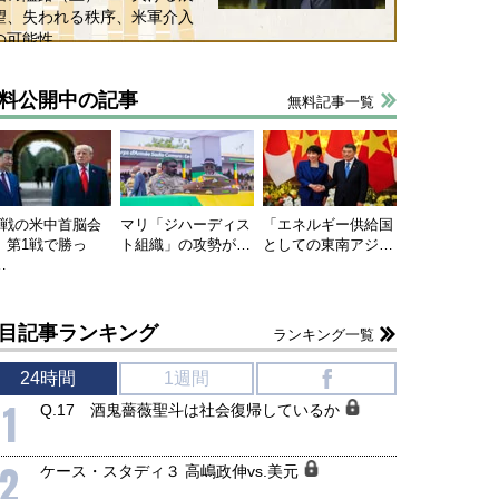
望、失われる秩序、米軍介入
の可能性
料公開中の記事
無料記事一覧
連戦の米中首脳会
マリ「ジハーディス
「エネルギー供給国
、第1戦で勝っ
ト組織」の攻勢が…
としての東南アジ…
…
目記事ランキング
ランキング一覧
国にも理解してほしい「極東
ホルムズ海峡危機で加速したエ
905年体制」における日米韓安
ネルギー転換が「中国依存」に
24時間
1週間
f
保障協力の意味
行き着くリスク
1
Q.17 酒鬼薔薇聖斗は社会復帰しているか
和泰明
小山堅
6年5月15日
2026年5月14日
2
ケース・スタディ３ 高嶋政伸vs.美元