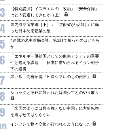
3
【特別講演】イスラエルの「政治」「安全保障」
はどう変遷してきたか（上）
4
国内航空産業編［下］：「防衛省が元請け」に頼
った日本防衛産業の壁
5
4連戦の米中首脳会談、第1戦で勝ったのはどちら
か
6
「エネルギー供給国としての東南アジア」の重要
性と抱える課題――日本に求められるイラン戦争
下の連携
7
黒い爪 高橋昭博『ヒロシマいのちの伝言』
8
ショックと感銘に襲われた韓国少年とのやり取り
9
「米国のようには振る舞えない中国」に方針転換
を選ばせてはならない
10
インフレで物々交換が行われるようになった