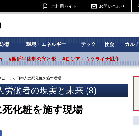
ご利用ガイド
お問い合わせ
ht フォーサイト
防衛
環境・エネルギー
テック
社会
カル
カ
#習近平体制の光と影
#ロシア・ウクライナ戦争
リピーナが日本人に死化粧を施す現場
人労働者の現実と未来 (8)
に死化粧を施す現場
本