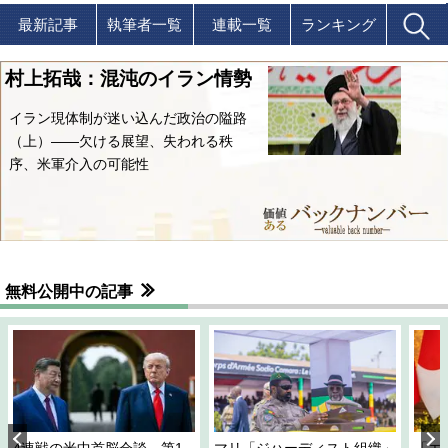
最新記事
執筆者一覧
連載一覧
ランキング
村上拓哉：混沌のイラン情勢
イラン現体制が迷い込んだ政治の隘路
（上）――欠ける展望、失われる秩
序、米軍介入の可能性
無料公開中の記事