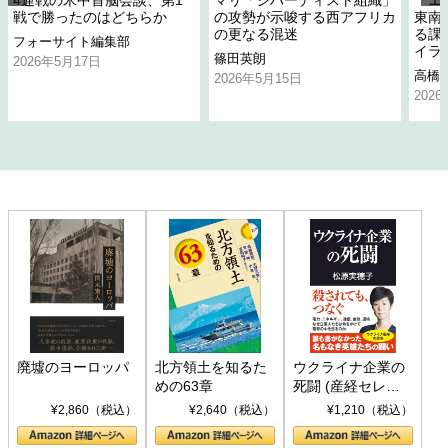
4連戦の米中首脳会談、第1
マリ「ジハーディスト組織」
「エ
戦で勝ったのはどちらか
の攻勢が示唆する西アフリカ
東南
の更なる混迷
る課
フォーサイト編集部
イラ
篠田英朗
2026年5月17日
高橋
2026年5月15日
202
廃墟のヨーロッパ
北方領土を知るた
ウクライナ企業の
めの63章
死闘 (産経セレク
ト S 039)
¥2,860（税込）
¥2,640（税込）
¥1,210（税込）