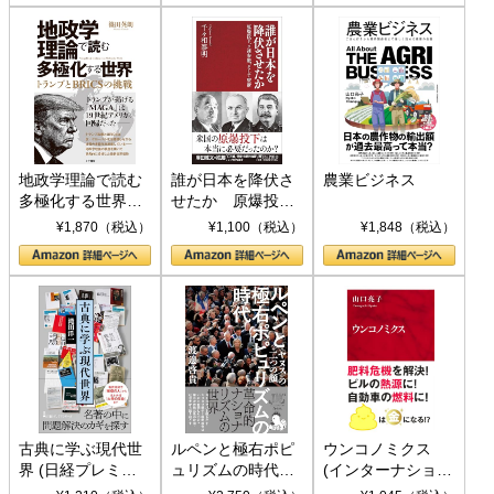
地政学理論で読む
誰が日本を降伏さ
農業ビジネス
多極化する世界：
せたか 原爆投
トランプとBRICS
下、ソ連参戦、そ
¥1,870（税込）
¥1,100（税込）
¥1,848（税込）
の挑戦
して聖断 (PHP新
書)
古典に学ぶ現代世
ルペンと極右ポピ
ウンコノミクス
界 (日経プレミア
ュリズムの時代：
(インターナショナ
シリーズ)
〈ヤヌス〉の二つ
ル新書)