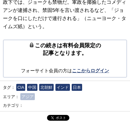
政下では、ジョークも禁物だ。軍政を揶揄したコメディ
アンが逮捕され、禁固5年を言い渡されるなど、「ジョ
ークを口にしただけで連行される」（ニューヨーク・タ
イムズ紙）という。
この続きは有料会員限定の
記事となります。
フォーサイト会員の方は
ここからログイン
タグ：
CIA
中国
北朝鮮
インド
日本
エリア：
アジア
カテゴリ：
ポスト