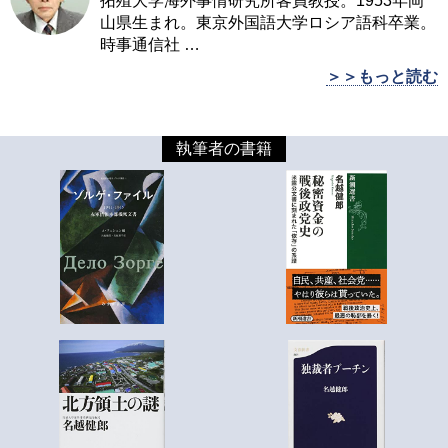
拓殖大学海外事情研究所客員教授。1953年岡
山県生まれ。東京外国語大学ロシア語科卒業。
時事通信社
…
＞＞もっと読む
執筆者の書籍