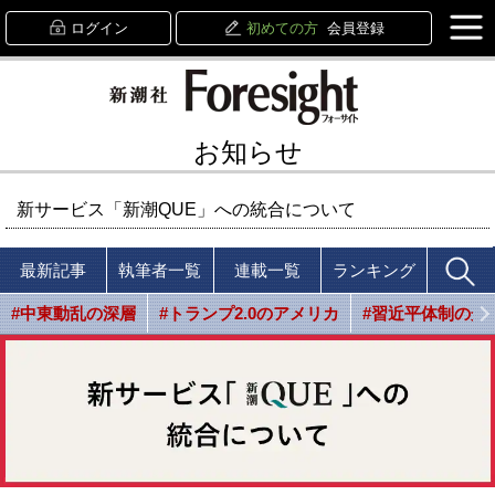
ログイン
初めての方
会員登録
お知らせ
新サービス「新潮QUE」への統合について
最新記事
執筆者一覧
連載一覧
ランキング
#中東動乱の深層
#トランプ2.0のアメリカ
#習近平体制の光