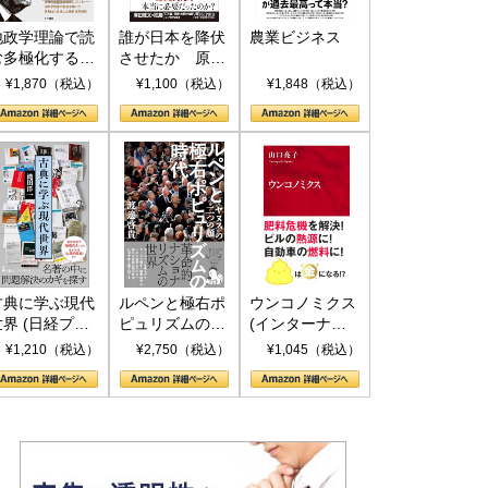
地政学理論で読
誰が日本を降伏
農業ビジネス
む多極化する世
させたか 原爆
界：トランプと
投下、ソ連参
¥1,870（税込）
¥1,100（税込）
¥1,848（税込）
RICSの挑戦
戦、そして聖断
(PHP新書)
古典に学ぶ現代
ルペンと極右ポ
ウンコノミクス
世界 (日経プレ
ピュリズムの時
(インターナシ
ミアシリーズ)
代：〈ヤヌス〉
ョナル新書)
¥1,210（税込）
¥2,750（税込）
¥1,045（税込）
の二つの顔