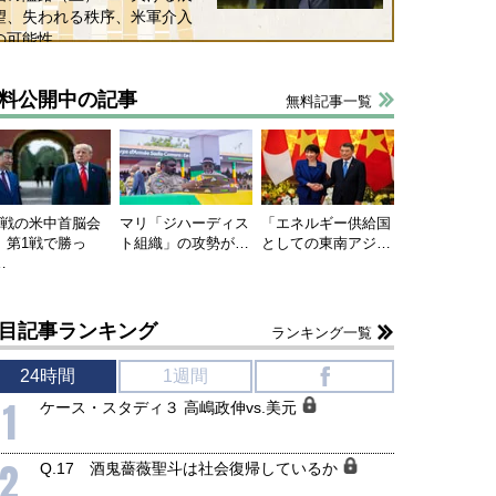
望、失われる秩序、米軍介入
の可能性
料公開中の記事
無料記事一覧
国にも理解してほしい「極東
ホルムズ海峡危機で加速したエ
905年体制」における日米韓安
ネルギー転換が「中国依存」に
連戦の米中首脳会
マリ「ジハーディス
「エネルギー供給国
保障協力の意味
行き着くリスク
、第1戦で勝っ
ト組織」の攻勢が…
としての東南アジ…
和泰明
小山堅
…
6年5月15日
2026年5月14日
目記事ランキング
ランキング一覧
24時間
1週間
f
1
ケース・スタディ３ 高嶋政伸vs.美元
2
Q.17 酒鬼薔薇聖斗は社会復帰しているか