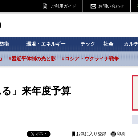
ご利用ガイド
お問い合わせ
ht フォーサイト
防衛
環境・エネルギー
テック
社会
カル
カ
#習近平体制の光と影
#ロシア・ウクライナ戦争
れる」来年度予算
ポスト
お気に入り登録
印刷