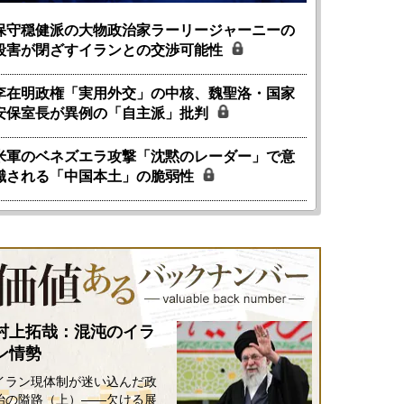
保守穏健派の大物政治家ラーリージャーニーの
殺害が閉ざすイランとの交渉可能性
李在明政権「実用外交」の中核、魏聖洛・国家
安保室長が異例の「自主派」批判
米軍のベネズエラ攻撃「沈黙のレーダー」で意
識される「中国本土」の脆弱性
村上拓哉：混沌のイラ
ン情勢
イラン現体制が迷い込んだ政
治の隘路（上）――欠ける展