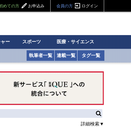
初めての方
お申込み
会員の方
ログイン
チャー
スポーツ
医療・サイエンス
執筆者一覧
連載一覧
タグ一覧
詳細検索▼