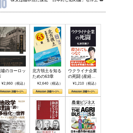
10
廃墟のヨーロッ
北方領土を知る
ウクライナ企業
パ
ための63章
の死闘 (産経セ
レクト S 039)
¥2,860（税込）
¥2,640（税込）
¥1,210（税込）