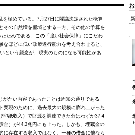
お
混乱を極めている。7月27日に閣議決定された概算
とその自然増を聖域とする一方、その他の予算を
ったためである。この「強い社会保障」にこだわ
惨なほどに低い政策遂行能力を考え合わせると、
ないという懸念が、現実のものになる可能性があ
信じがたい内容であったことは周知の通りである。
ト実現のために、過去最大の規模に膨れ上がった
び印紙収入）で財源を調達できた分はわずか37.4
金）が44.3兆円にも上った。しかも、埋蔵金の
的に存在する収入ではなく、一種の借金に他なら