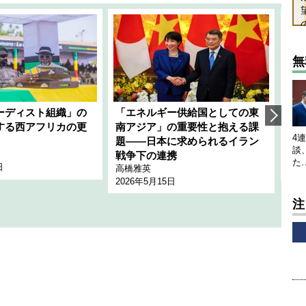
無
ーディスト組織」の
「エネルギー供給国としての東
韓
する西アフリカの更
南アジア」の重要性と抱える課
1
4
題――日本に求められるイラン
全
談
千々
戦争下の連携
た
日
202
高橋雅英
2026年5月15日
注