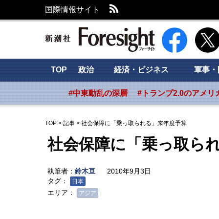
RSS
国際情報サイト
新潮社 Foresig
TOP
政治
経済・ビジネス
軍事・
#中東動乱の深層
#トランプ2.0のアメリ
TOP
>
記事
>
社会保障に「乗っ取られる」来年度予算
社会保障に「乗っ取ら
執筆者：
鈴木亘
2010年9月3日
タグ：
日本
エリア：
アジア