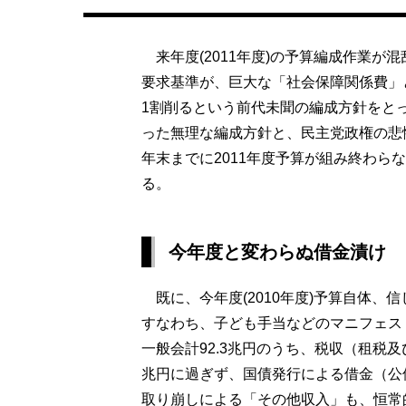
来年度(2011年度)の予算編成作業が
要求基準が、巨大な「社会保障関係費」
1割削るという前代未聞の編成方針をと
った無理な編成方針と、民主党政権の悲
年末までに2011年度予算が組み終わら
る。
今年度と変わらぬ借金漬け
既に、今年度(2010年度)予算自体、
すなわち、子ども手当などのマニフェス
一般会計92.3兆円のうち、税収（租税及
兆円に過ぎず、国債発行による借金（公債
取り崩しによる「その他収入」も、恒常