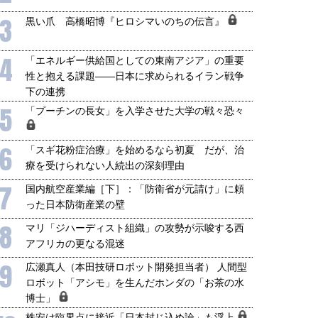
3
黒い爪 高橋昭博『ヒロシマいのちの伝言』
4
「エネルギー供給国としての東南アジア」の重要
性と抱える課題――日本に求められるイラン戦争
下の連携
5
「プーチンの長女」を入学させた大学の戦々恐々
6
「スギ花粉症治療」を始めるなら初夏 だが、治
療を受けられない人続出の深刻理由
7
国内航空産業編［下］：「防衛省が元請け」に頼
った日本防衛産業の壁
8
マリ「ジハーディスト組織」の攻勢が示唆する西
アフリカの更なる混迷
9
広瀬真人（本田技研ロボット開発担当者） 人間型
ロボット「アシモ」を生んだホンダの「お茶の水
博士」
株安は臨界点に接近「日本封じ込め論」も浮上