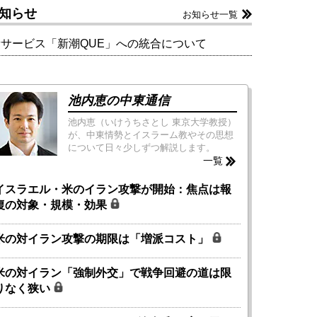
知らせ
お知らせ一覧
新サービス「新潮QUE」への統合について
池内恵の中東通信
池内恵（いけうちさとし 東京大学教授）
が、中東情勢とイスラーム教やその思想
について日々少しずつ解説します。
一覧
イスラエル・米のイラン攻撃が開始：焦点は報
復の対象・規模・効果
米の対イラン攻撃の期限は「増派コスト」
米の対イラン「強制外交」で戦争回避の道は限
りなく狭い