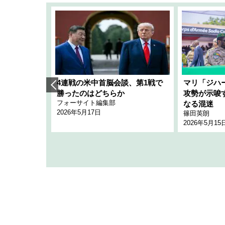
艦隊」構想
4連戦の米中首脳会談、第1戦で
マリ「ジハ
「空白」
勝ったのはどちらか
攻勢が示唆
フォーサイト編集部
のか
なる混迷
2026年5月17日
篠田英朗
2026年5月15