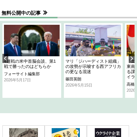
無料公開中の記事
4連戦の米中首脳会談、第1
マリ「ジハーディスト組織」
「エ
戦で勝ったのはどちらか
の攻勢が示唆する西アフリカ
東南
の更なる混迷
る課
フォーサイト編集部
イラ
篠田英朗
2026年5月17日
高橋
2026年5月15日
202