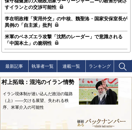
保守穏健派の大物政治家ラーリージャーニーの殺害が閉ざ
すイランとの交渉可能性
李在明政権「実用外交」の中核、魏聖洛・国家安保室長が
異例の「自主派」批判
米軍のベネズエラ攻撃「沈黙のレーダー」で意識される
「中国本土」の脆弱性
最新記事
執筆者一覧
連載一覧
ランキング
村上拓哉：混沌のイラン情勢
イラン現体制が迷い込んだ政治の隘路
（上）――欠ける展望、失われる秩
序、米軍介入の可能性