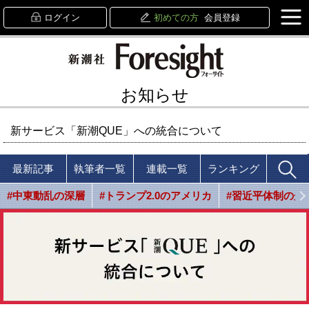
ログイン
初めての方
会員登録
お知らせ
新サービス「新潮QUE」への統合について
最新記事
執筆者一覧
連載一覧
ランキング
#中東動乱の深層
#トランプ2.0のアメリカ
#習近平体制の光