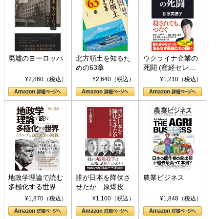
廃墟のヨーロッパ
北方領土を知るた
ウクライナ企業の
めの63章
死闘 (産経セレク
ト S 039)
¥2,860（税込）
¥2,640（税込）
¥1,210（税込）
地政学理論で読む
誰が日本を降伏さ
農業ビジネス
多極化する世界：
せたか 原爆投
トランプとBRICS
下、ソ連参戦、そ
¥1,870（税込）
¥1,100（税込）
¥1,848（税込）
の挑戦
して聖断 (PHP新
書)