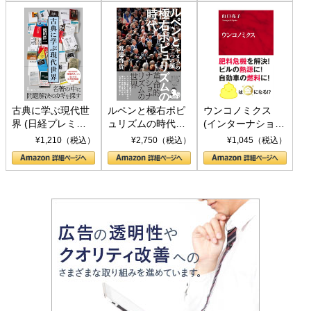
古典に学ぶ現代世
ルペンと極右ポピ
ウンコノミクス
界 (日経プレミア
ュリズムの時代：
(インターナショナ
シリーズ)
〈ヤヌス〉の二つ
ル新書)
¥1,210（税込）
¥2,750（税込）
¥1,045（税込）
の顔