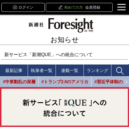
ログイン
初めての方
会員登録
お知らせ
新サービス「新潮QUE」への統合について
最新記事
執筆者一覧
連載一覧
ランキング
#中東動乱の深層
#トランプ2.0のアメリカ
#習近平体制の光