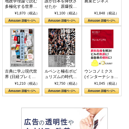
地政学理論で読む
誰が日本を降伏さ
農業ビジネス
多極化する世界：
せたか 原爆投
トランプとBRICS
下、ソ連参戦、そ
¥1,870（税込）
¥1,100（税込）
¥1,848（税込）
の挑戦
して聖断 (PHP新
書)
古典に学ぶ現代世
ルペンと極右ポピ
ウンコノミクス
界 (日経プレミア
ュリズムの時代：
(インターナショナ
シリーズ)
〈ヤヌス〉の二つ
ル新書)
¥1,210（税込）
¥2,750（税込）
¥1,045（税込）
の顔