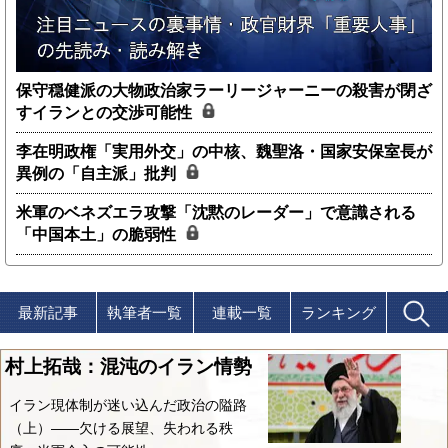
保守穏健派の大物政治家ラーリージャーニーの殺害が閉ざ
すイランとの交渉可能性
李在明政権「実用外交」の中核、魏聖洛・国家安保室長が
異例の「自主派」批判
米軍のベネズエラ攻撃「沈黙のレーダー」で意識される
「中国本土」の脆弱性
最新記事
執筆者一覧
連載一覧
ランキング
村上拓哉：混沌のイラン情勢
イラン現体制が迷い込んだ政治の隘路
（上）――欠ける展望、失われる秩