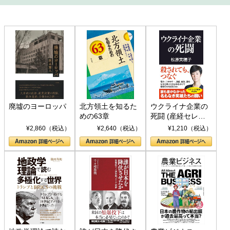
廃墟のヨーロッパ
北方領土を知るた
ウクライナ企業の
めの63章
死闘 (産経セレク
ト S 039)
¥2,860（税込）
¥2,640（税込）
¥1,210（税込）