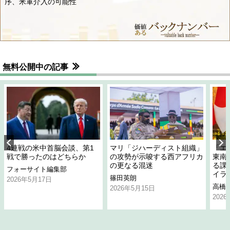
序、米軍介入の可能性
無料公開中の記事
4連戦の米中首脳会談、第1
マリ「ジハーディスト組織」
「エ
戦で勝ったのはどちらか
の攻勢が示唆する西アフリカ
東南
の更なる混迷
る課
フォーサイト編集部
イラ
篠田英朗
2026年5月17日
高橋
2026年5月15日
202