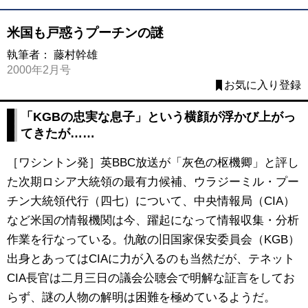
米国も戸惑うプーチンの謎
執筆者：
藤村幹雄
2000年2月号
お気に入り登録
「KGBの忠実な息子」という横顔が浮かび上がっ
てきたが……
［ワシントン発］英BBC放送が「灰色の枢機卿」と評し
た次期ロシア大統領の最有力候補、ウラジーミル・プー
チン大統領代行（四七）について、中央情報局（CIA）
など米国の情報機関は今、躍起になって情報収集・分析
作業を行なっている。仇敵の旧国家保安委員会（KGB）
出身とあってはCIAに力が入るのも当然だが、テネット
CIA長官は二月三日の議会公聴会で明解な証言をしてお
らず、謎の人物の解明は困難を極めているようだ。