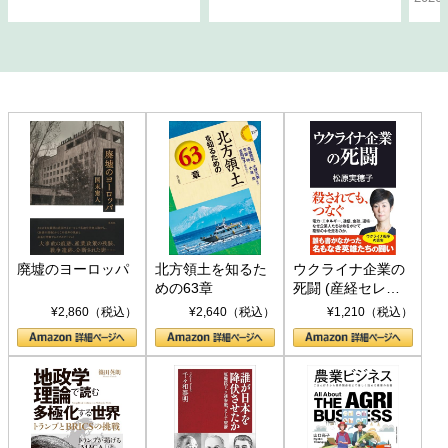
廃墟のヨーロッパ
北方領土を知るた
ウクライナ企業の
めの63章
死闘 (産経セレク
ト S 039)
¥2,860（税込）
¥2,640（税込）
¥1,210（税込）