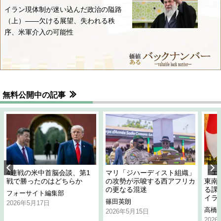
イラン現体制が迷い込んだ政治の隘路
（上）――欠ける展望、失われる秩
序、米軍介入の可能性
無料公開中の記事
4連戦の米中首脳会談、第1
マリ「ジハーディスト組織」
「エ
戦で勝ったのはどちらか
の攻勢が示唆する西アフリカ
東南
の更なる混迷
る課
フォーサイト編集部
イラ
篠田英朗
2026年5月17日
高橋
2026年5月15日
202