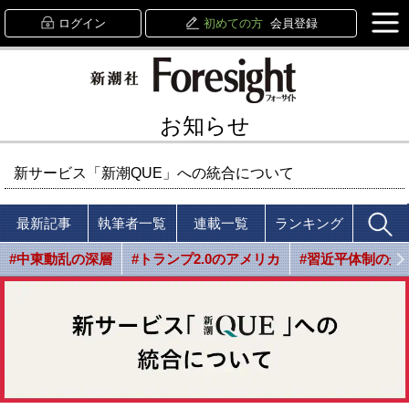
ログイン
初めての方
会員登録
お知らせ
新サービス「新潮QUE」への統合について
最新記事
執筆者一覧
連載一覧
ランキング
#中東動乱の深層
#トランプ2.0のアメリカ
#習近平体制の光