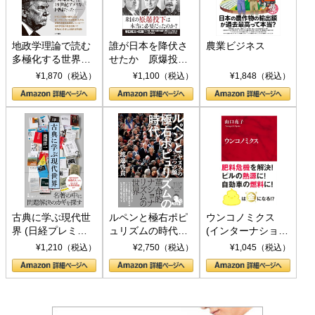
地政学理論で読む
誰が日本を降伏さ
農業ビジネス
多極化する世界：
せたか 原爆投
トランプとBRICS
下、ソ連参戦、そ
¥1,870（税込）
¥1,100（税込）
¥1,848（税込）
の挑戦
して聖断 (PHP新
書)
古典に学ぶ現代世
ルペンと極右ポピ
ウンコノミクス
界 (日経プレミア
ュリズムの時代：
(インターナショナ
シリーズ)
〈ヤヌス〉の二つ
ル新書)
¥1,210（税込）
¥2,750（税込）
¥1,045（税込）
の顔