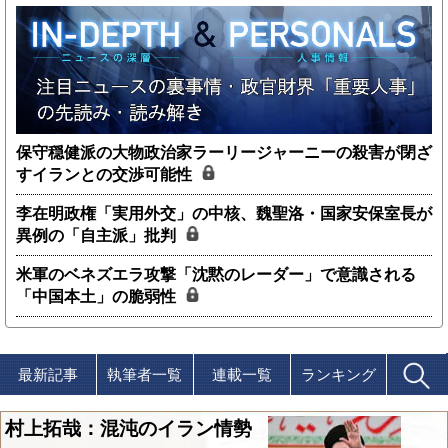
保守穏健派の大物政治家ラーリージャーニーの殺害が閉ざ
すイランとの交渉可能性
李在明政権「実用外交」の中核、魏聖洛・国家安保室長が
異例の「自主派」批判
米軍のベネズエラ攻撃「沈黙のレーダー」で意識される
「中国本土」の脆弱性
最新記事
執筆者一覧
連載一覧
ランキング
村上拓哉：混沌のイラン情勢