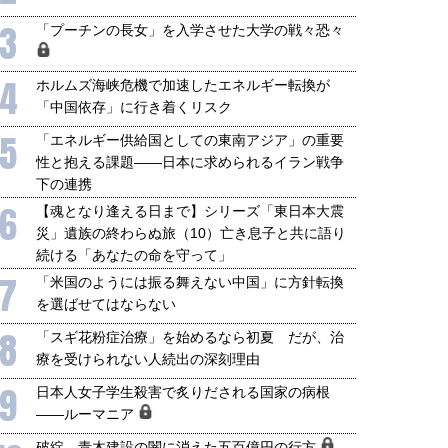
3
「プーチンの長女」を入学させた大学の戦々恐々
4
ホルムズ海峡危機で加速したエネルギー転換が
「中国依存」に行き着くリスク
5
「エネルギー供給国としての東南アジア」の重要
性と抱える課題――日本に求められるイラン戦争
下の連携
6
【魂となり逢える日まで】シリーズ「東日本大震
災」遺族の終わらぬ旅（10）亡き息子と共に語り
続ける「あなたの命を守って」
7
「米国のようには振る舞えない中国」に方針転換
を選ばせてはならない
8
「スギ花粉症治療」を始めるなら初夏 だが、治
療を受けられない人続出の深刻理由
9
日本人女子学生殺害で炙りだされる国家の病根
――ルーマニア
破綻、青木建設の闇に消えた五百億円の行方