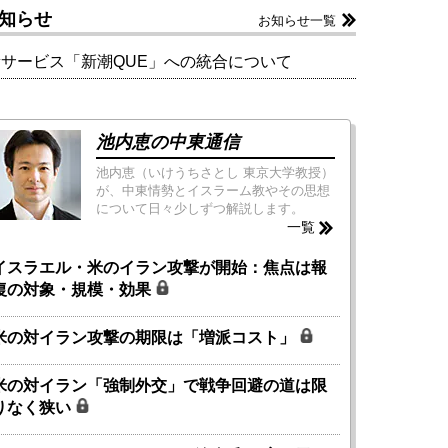
知らせ
お知らせ一覧
新サービス「新潮QUE」への統合について
池内恵の中東通信
池内恵（いけうちさとし 東京大学教授）
が、中東情勢とイスラーム教やその思想
について日々少しずつ解説します。
一覧
イスラエル・米のイラン攻撃が開始：焦点は報
復の対象・規模・効果
米の対イラン攻撃の期限は「増派コスト」
米の対イラン「強制外交」で戦争回避の道は限
りなく狭い