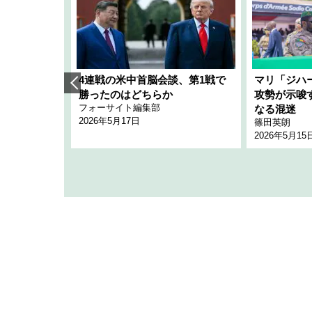
艦隊」構想
4連戦の米中首脳会談、第1戦で
マリ「ジハ
「空白」
勝ったのはどちらか
攻勢が示唆
フォーサイト編集部
のか
なる混迷
2026年5月17日
篠田英朗
2026年5月15