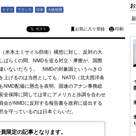
お
ドイツ
フランス
日本
大統領選
ポスト
お気に入り登録
印刷
（米本土ミサイル防衛）構想に対し、反対の大
しばらくの間、NMDを巡る対立・摩擦が、国際
違いないだろう。 NMDの対象国というべきロ
を上げるのは当然としても、NATO（北大西洋条
もNMD配備に懸念を表明。国連のアナン事務総
安全保障に関しては常にアメリカと歩調を合わせ
員会がNMDに反対する報告書を政府に提出する
黙を守っているのは日本ぐらいだ。
会員限定の記事となります。