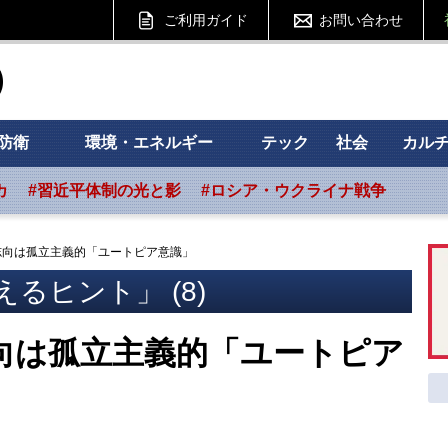
ご利用ガイド
お問い合わせ
ht フォーサイト
防衛
環境・エネルギー
テック
社会
カル
カ
#習近平体制の光と影
#ロシア・ウクライナ戦争
志向は孤立主義的「ユートピア意識」
るヒント」 (8)
向は孤立主義的「ユートピア