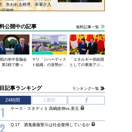
望、失われる秩序、米軍介入
の可能性
料公開中の記事
無料記事一覧
国にも理解してほしい「極東
ホルムズ海峡危機で加速したエ
905年体制」における日米韓安
ネルギー転換が「中国依存」に
保障協力の意味
行き着くリスク
和泰明
小山堅
6年5月15日
2026年5月14日
連戦の米中首脳会
マリ「ジハーディス
「エネルギー供給国
、第1戦で勝っ
ト組織」の攻勢が…
としての東南アジ…
…
目記事ランキング
ランキング一覧
24時間
1週間
f
1
ケース・スタディ３ 高嶋政伸vs.美元
2
Q.17 酒鬼薔薇聖斗は社会復帰しているか