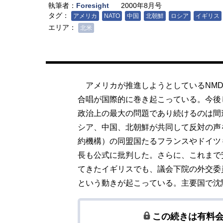
執筆者：
Foresight
2000年8月号
タグ：
アメリカ
NATO
中国
北朝鮮
ロシア
イギリス
エリア：
北米
アメリカが推進しようとしているNMD
合唱が国際的に巻き起こっている。今後
政治上の最大の問題であり続けるのは間
シア、中国、北朝鮮が共同して反対の声
約機構）の同盟国たるフランスやドイツ
長も公式に批判した。さらに、これまで
てきたイギリスでも、議会下院の外交委
という動きが起こっている。主要国で沈
この続きは有料