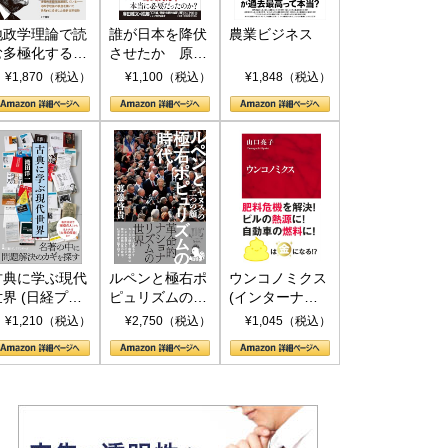
地政学理論で読
誰が日本を降伏
農業ビジネス
む多極化する世
させたか 原爆
界：トランプと
投下、ソ連参
¥1,870（税込）
¥1,100（税込）
¥1,848（税込）
RICSの挑戦
戦、そして聖断
(PHP新書)
古典に学ぶ現代
ルペンと極右ポ
ウンコノミクス
世界 (日経プレ
ピュリズムの時
(インターナシ
ミアシリーズ)
代：〈ヤヌス〉
ョナル新書)
¥1,210（税込）
¥2,750（税込）
¥1,045（税込）
の二つの顔