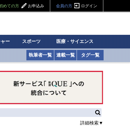
初めての方
お申込み
会員の方
ログイン
チャー
スポーツ
医療・サイエンス
執筆者一覧
連載一覧
タグ一覧
詳細検索▼