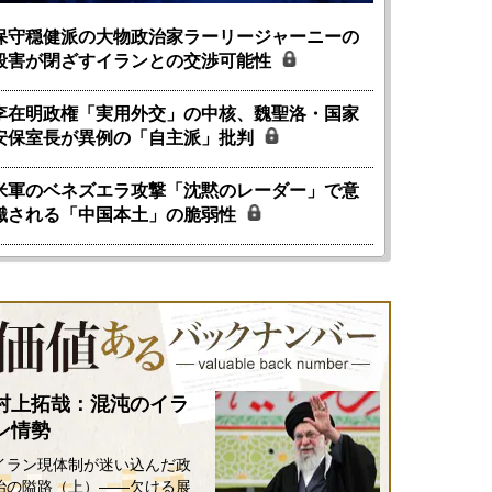
保守穏健派の大物政治家ラーリージャーニーの
殺害が閉ざすイランとの交渉可能性
李在明政権「実用外交」の中核、魏聖洛・国家
安保室長が異例の「自主派」批判
米軍のベネズエラ攻撃「沈黙のレーダー」で意
識される「中国本土」の脆弱性
村上拓哉：混沌のイラ
ン情勢
イラン現体制が迷い込んだ政
治の隘路（上）――欠ける展