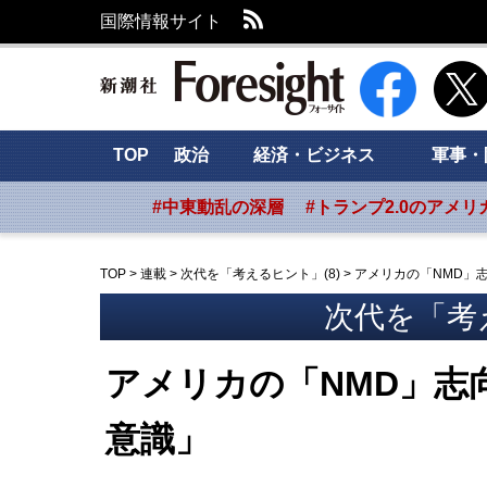
RSS
国際情報サイト
新潮社 Foresig
TOP
政治
経済・ビジネス
軍事・
#中東動乱の深層
#トランプ2.0のアメリ
TOP
>
連載
>
次代を「考えるヒント」(8)
>
アメリカの「NMD」
次代を「考え
アメリカの「NMD」志
意識」