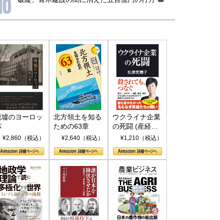
10
廃墟のヨーロッ
北方領土を知る
ウクライナ企業
パ
ための63章
の死闘 (産経セ
レクト S 039)
¥2,860（税込）
¥2,640（税込）
¥1,210（税込）