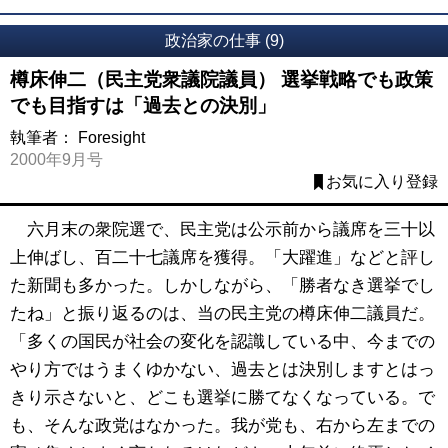
政治家の仕事 (9)
樽床伸二（民主党衆議院議員） 選挙戦略でも政策
でも目指すは「過去との決別」
執筆者：
Foresight
2000年9月号
お気に入り登録
六月末の衆院選で、民主党は公示前から議席を三十以
上伸ばし、百二十七議席を獲得。「大躍進」などと評し
た新聞も多かった。しかしながら、「勝者なき選挙でし
たね」と振り返るのは、当の民主党の樽床伸二議員だ。
「多くの国民が社会の変化を認識している中、今までの
やり方ではうまくゆかない、過去とは決別しますとはっ
きり示さないと、どこも選挙に勝てなくなっている。で
も、そんな政党はなかった。我が党も、右から左までの