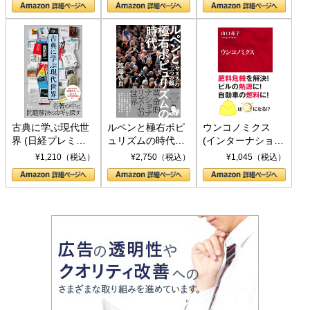
書)
古典に学ぶ現代世
ルペンと極右ポピ
ウンコノミクス
界 (日経プレミア
ュリズムの時代：
(インターナショナ
シリーズ)
〈ヤヌス〉の二つ
ル新書)
¥1,210（税込）
¥2,750（税込）
¥1,045（税込）
の顔