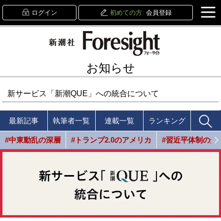
ログイン
初めての方
会員登録
お知らせ
新サービス「新潮QUE」への統合について
最新記事
執筆者一覧
連載一覧
ランキング
#中東動乱の深層
#トランプ2.0のアメリカ
#習近平体制の光