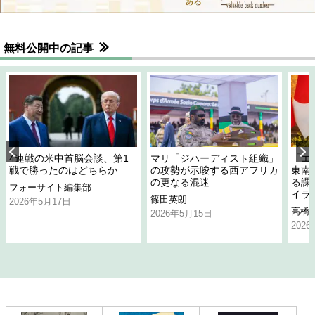
無料公開中の記事
4連戦の米中首脳会談、第1
マリ「ジハーディスト組織」
「エ
戦で勝ったのはどちらか
の攻勢が示唆する西アフリカ
東南
の更なる混迷
る課
フォーサイト編集部
イラ
篠田英朗
2026年5月17日
高橋
2026年5月15日
202