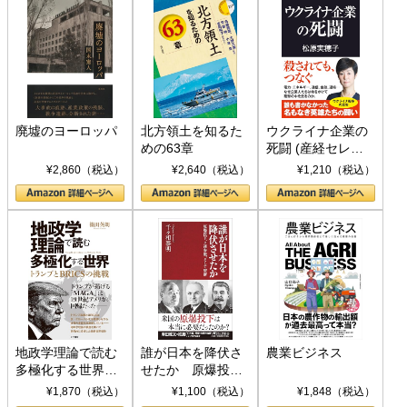
廃墟のヨーロッパ
北方領土を知るた
ウクライナ企業の
めの63章
死闘 (産経セレク
ト S 039)
¥2,860（税込）
¥2,640（税込）
¥1,210（税込）
地政学理論で読む
誰が日本を降伏さ
農業ビジネス
多極化する世界：
せたか 原爆投
トランプとBRICS
下、ソ連参戦、そ
¥1,870（税込）
¥1,100（税込）
¥1,848（税込）
の挑戦
して聖断 (PHP新