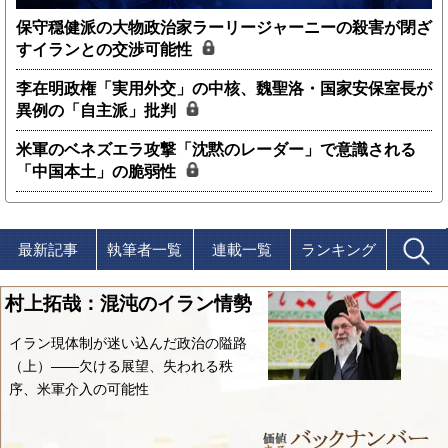
保守穏健派の大物政治家ラーリージャーニーの殺害が閉ざ
すイランとの交渉可能性
李在明政権「実用外交」の中核、魏聖洛・国家安保室長が
異例の「自主派」批判
米軍のベネズエラ攻撃「沈黙のレーダー」で意識される
「中国本土」の脆弱性
最新記事
執筆者一覧
連載一覧
ランキング
村上拓哉：混沌のイラン情勢
イラン現体制が迷い込んだ政治の隘路
（上）――欠ける展望、失われる秩
序、米軍介入の可能性