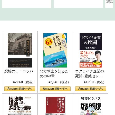
202
廃墟のヨーロッパ
北方領土を知るた
ウクライナ企業の
めの63章
死闘 (産経セレク
ト S 039)
¥2,860（税込）
¥2,640（税込）
¥1,210（税込）