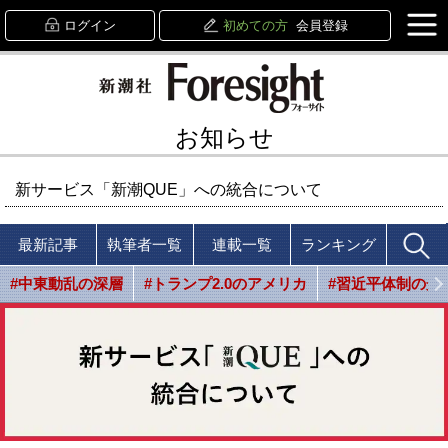
ログイン
初めての方
会員登録
お知らせ
新サービス「新潮QUE」への統合について
最新記事
執筆者一覧
連載一覧
ランキング
#中東動乱の深層
#トランプ2.0のアメリカ
#習近平体制の光