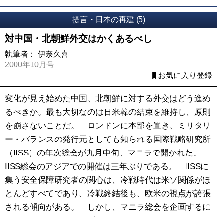
提言・日本の再建 (5)
対中国・北朝鮮外交はかくあるべし
執筆者：
伊奈久喜
2000年10月号
お気に入り登録
変化が見え始めた中国、北朝鮮に対する外交はどう進め
るべきか。最も大切なのは日米韓の結束を維持し、原則
を崩さないことだ。 ロンドンに本部を置き、ミリタリ
ー・バランスの発行元としても知られる国際戦略研究所
（IISS）の年次総会が九月中旬、マニラで開かれた。
IISS総会のアジアでの開催は三年ぶりである。 IISSに
集う安全保障研究者の関心は、冷戦時代は米ソ関係がほ
とんどすべてであり、冷戦終結後も、欧米の視点が誇張
される傾向がある。 しかし、マニラ総会を企画するに