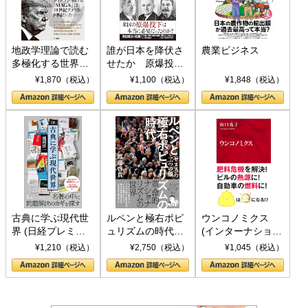
地政学理論で読む
誰が日本を降伏さ
農業ビジネス
多極化する世界：
せたか 原爆投
トランプとBRICS
下、ソ連参戦、そ
¥1,870（税込）
¥1,100（税込）
¥1,848（税込）
の挑戦
して聖断 (PHP新
書)
古典に学ぶ現代世
ルペンと極右ポピ
ウンコノミクス
界 (日経プレミア
ュリズムの時代：
(インターナショナ
シリーズ)
〈ヤヌス〉の二つ
ル新書)
¥1,210（税込）
¥2,750（税込）
¥1,045（税込）
の顔