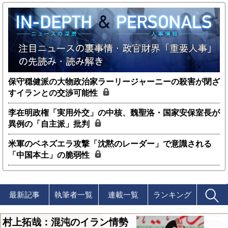
保守穏健派の大物政治家ラーリージャーニーの殺害が閉ざ
すイランとの交渉可能性
李在明政権「実用外交」の中核、魏聖洛・国家安保室長が
異例の「自主派」批判
米軍のベネズエラ攻撃「沈黙のレーダー」で意識される
「中国本土」の脆弱性
最新記事
執筆者一覧
連載一覧
ランキング
村上拓哉：混沌のイラン情勢