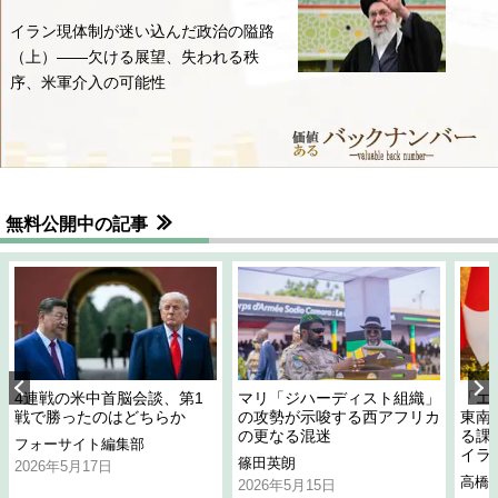
イラン現体制が迷い込んだ政治の隘路
（上）――欠ける展望、失われる秩
序、米軍介入の可能性
無料公開中の記事
4連戦の米中首脳会談、第1
マリ「ジハーディスト組織」
「エ
戦で勝ったのはどちらか
の攻勢が示唆する西アフリカ
東南
の更なる混迷
る課
フォーサイト編集部
イラ
篠田英朗
2026年5月17日
高橋
2026年5月15日