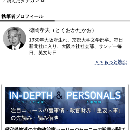
消えたタテカン
執筆者プロフィール
徳岡孝夫（とくおかたかお）
1930年大阪府生れ。京都大学文学部卒。毎日
新聞社に入り、大阪本社社会部、サンデー毎
日、英文毎日
…
＞＞もっと読む
保守穏健派の大物政治家ラーリージャーニーの殺害が閉ざ