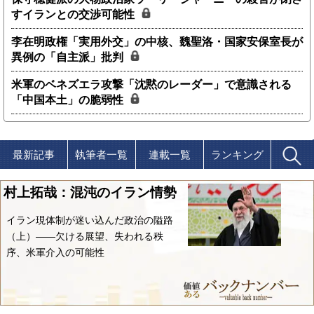
すイランとの交渉可能性
李在明政権「実用外交」の中核、魏聖洛・国家安保室長が
異例の「自主派」批判
米軍のベネズエラ攻撃「沈黙のレーダー」で意識される
「中国本土」の脆弱性
最新記事
執筆者一覧
連載一覧
ランキング
村上拓哉：混沌のイラン情勢
イラン現体制が迷い込んだ政治の隘路
（上）――欠ける展望、失われる秩
序、米軍介入の可能性