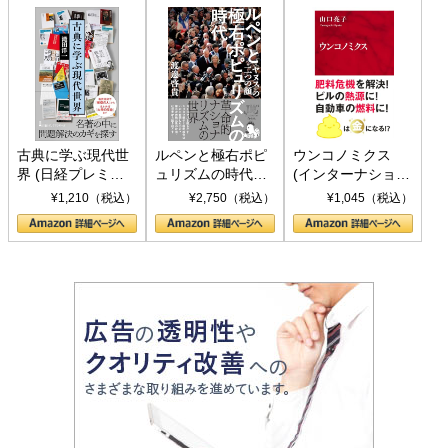
古典に学ぶ現代世
ルペンと極右ポピ
ウンコノミクス
界 (日経プレミア
ュリズムの時代：
(インターナショナ
シリーズ)
〈ヤヌス〉の二つ
ル新書)
¥1,210（税込）
¥2,750（税込）
¥1,045（税込）
の顔