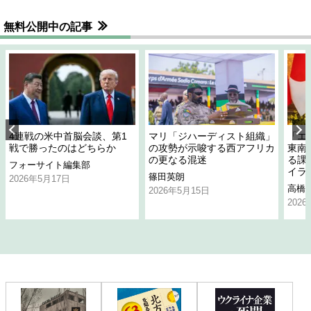
無料公開中の記事
4連戦の米中首脳会談、第1
マリ「ジハーディスト組織」
「エ
戦で勝ったのはどちらか
の攻勢が示唆する西アフリカ
東南
の更なる混迷
る課
フォーサイト編集部
イラ
篠田英朗
2026年5月17日
高橋
2026年5月15日
202