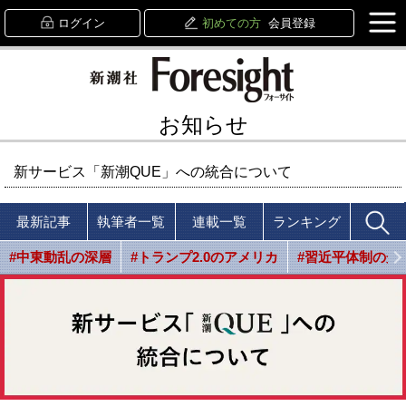
ログイン
初めての方
会員登録
お知らせ
新サービス「新潮QUE」への統合について
最新記事
執筆者一覧
連載一覧
ランキング
#中東動乱の深層
#トランプ2.0のアメリカ
#習近平体制の光