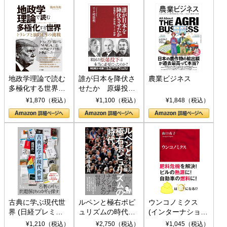
地政学理論で読む
誰が日本を降伏さ
農業ビジネス
多極化する世界：
せたか 原爆投
トランプとBRICS
下、ソ連参戦、そ
¥1,870（税込）
¥1,100（税込）
¥1,848（税込）
の挑戦
して聖断 (PHP新
書)
古典に学ぶ現代世
ルペンと極右ポピ
ウンコノミクス
界 (日経プレミア
ュリズムの時代：
(インターナショナ
シリーズ)
〈ヤヌス〉の二つ
ル新書)
¥1,210（税込）
¥2,750（税込）
¥1,045（税込）