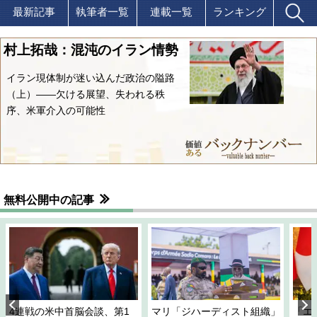
最新記事
執筆者一覧
連載一覧
ランキング
村上拓哉：混沌のイラン情勢
イラン現体制が迷い込んだ政治の隘路
（上）――欠ける展望、失われる秩
序、米軍介入の可能性
無料公開中の記事
4連戦の米中首脳会談、第1
マリ「ジハーディスト組織」
「エ