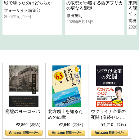
戦で勝ったのはどちらか
の攻勢が示唆する西アフリカ
東南
の更なる混迷
る課
フォーサイト編集部
イラ
篠田英朗
2026年5月17日
高橋
2026年5月15日
202
廃墟のヨーロッパ
北方領土を知るた
ウクライナ企業の
めの63章
死闘 (産経セレク
ト S 039)
¥2,860（税込）
¥2,640（税込）
¥1,210（税込）