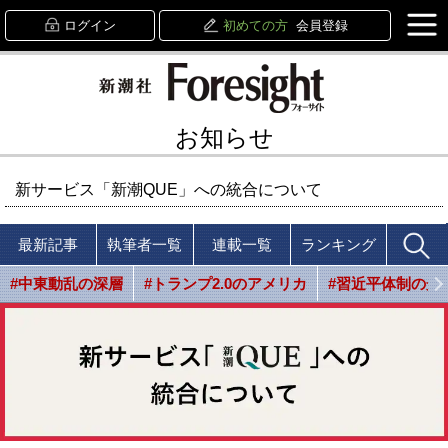
ログイン
初めての方
会員登録
お知らせ
新サービス「新潮QUE」への統合について
最新記事
執筆者一覧
連載一覧
ランキング
#中東動乱の深層
#トランプ2.0のアメリカ
#習近平体制の光