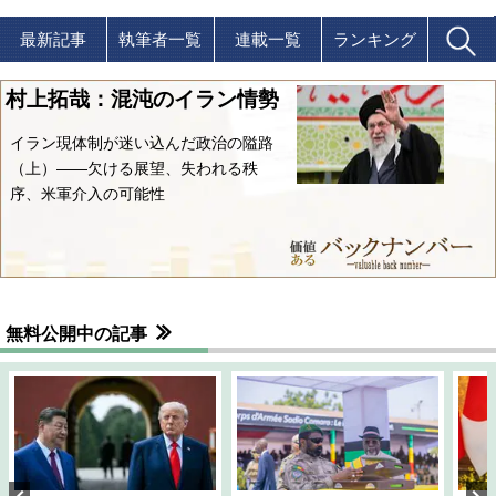
最新記事
執筆者一覧
連載一覧
ランキング
村上拓哉：混沌のイラン情勢
イラン現体制が迷い込んだ政治の隘路
（上）――欠ける展望、失われる秩
序、米軍介入の可能性
無料公開中の記事