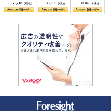
シリーズ)
〈ヤヌス〉の二つ
ル新書)
¥1,210（税込）
¥2,750（税込）
¥1,045（税込）
の顔
新潮社 Foresight