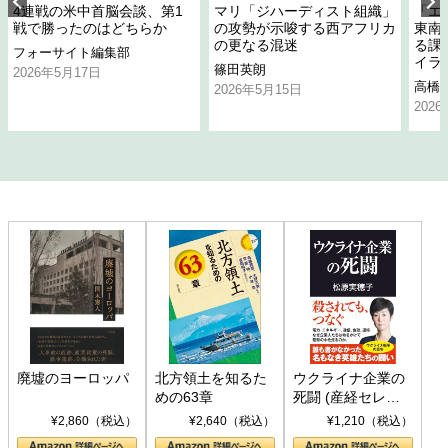
4連戦の米中首脳会談、第1
マリ「ジハーディスト組織」
「エ
戦で勝ったのはどちらか
の攻勢が示唆する西アフリカ
東南
の更なる混迷
る課
フォーサイト編集部
イラ
篠田英朗
2026年5月17日
高橋
2026年5月15日
202
廃墟のヨーロッパ
北方領土を知るた
ウクライナ企業の
めの63章
死闘 (産経セレク
ト S 039)
¥2,860（税込）
¥2,640（税込）
¥1,210（税込）