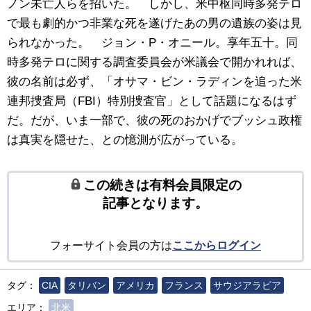
ノン未亡人らを招いた。 しかし、米中枢同時多発テロ
で最も劇的かつ非業な死を遂げたあの男の遺族の姿は見
られなかった。 ジョン・P・オニール。享年五十。同
時多発テロに関する調査委員会が米議会で開かれれば、
彼の名前は必ず、「オサマ・ビン・ラディンを追った米
連邦捜査局（FBI）特別捜査官」として話題になるはず
だ。だが、いま一部で、彼の死のおかげでブッシュ政権
は真実を隠せた、との憶測が広がっている。
この続きは有料会員限定の
記事となります。
フォーサイト会員の方は
ここからログイン
タグ：
CIA
タリバン
アメリカ
フランス
サウジアラビア
エリア：
北米