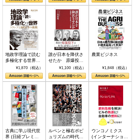
地政学理論で読む
誰が日本を降伏さ
農業ビジネス
多極化する世界：
せたか 原爆投
トランプとBRICS
下、ソ連参戦、そ
¥1,870（税込）
¥1,100（税込）
¥1,848（税込）
の挑戦
して聖断 (PHP新
書)
古典に学ぶ現代世
ルペンと極右ポピ
ウンコノミクス
界 (日経プレミア
ュリズムの時代：
(インターナショナ