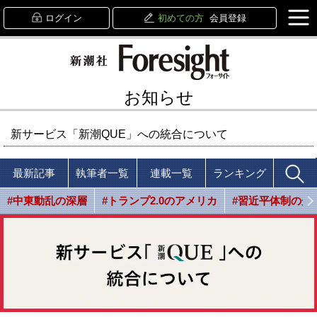
ログイン
初めての方
会員登録
お知らせ
新サービス「新潮QUE」への統合について
最新記事
執筆者一覧
連載一覧
ランキング
#中東動乱の深層
#トランプ2.0のアメリカ
#習近平体制の光