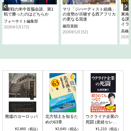
4連戦の米中首脳会談、第1
マリ「ジハーディスト組織」
「エ
戦で勝ったのはどちらか
の攻勢が示唆する西アフリカ
東南
の更なる混迷
る課
フォーサイト編集部
イラ
篠田英朗
2026年5月17日
高橋
2026年5月15日
202
廃墟のヨーロッパ
北方領土を知るた
ウクライナ企業の
めの63章
死闘 (産経セレク
ト S 039)
¥2,860（税込）
¥2,640（税込）
¥1,210（税込）