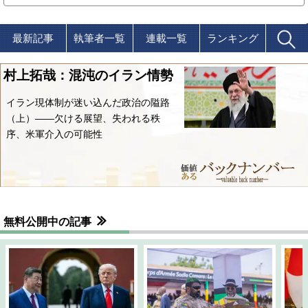
最新記事
執筆者一覧
連載一覧
ランキング
村上拓哉：混沌のイラン情勢
イラン現体制が迷い込んだ政治の隘路
（上）――欠ける展望、失われる秩
序、米軍介入の可能性
無料公開中の記事