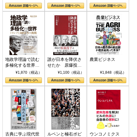
地政学理論で読む
誰が日本を降伏さ
農業ビジネス
多極化する世界：
せたか 原爆投
トランプとBRICS
下、ソ連参戦、そ
¥1,870（税込）
¥1,100（税込）
¥1,848（税込）
の挑戦
して聖断 (PHP新
書)
古典に学ぶ現代世
ルペンと極右ポピ
ウンコノミクス