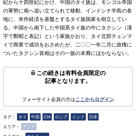
紀から十四世紀にかけ、中国のタイ族は、モンゴル帝国
の軍勢に南へ追い立てられて移動、インドシナ半島の各
地に、米作経済を基盤とするタイ族国家を樹立してい
る。中国から南下した中国系タイ族の中にタクシン（漢
字で鄭昭と表記）という家族がおり、タイ北部チェンマ
イで商業で成功をおさめたが、二〇〇一年二月に政権に
ついたタクシン首相はその一族の末裔にほかならない。
この続きは有料会員限定の
記事となります。
フォーサイト会員の方は
ここからログイン
タグ：
タイ
中国
CIA
ロシア
インド
日本
エリア：
アジア