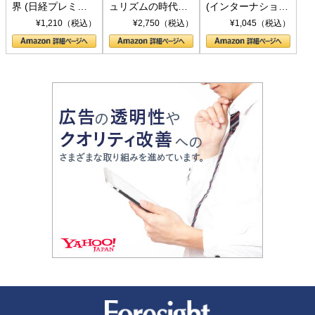
界 (日経プレミア
ュリズムの時代：
(インターナショナ
シリーズ)
〈ヤヌス〉の二つ
ル新書)
¥1,210（税込）
¥2,750（税込）
¥1,045（税込）
の顔
新潮社 Foresight