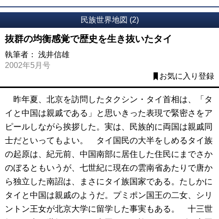
民族世界地図 (2)
抜群の均衡感覚で歴史を生き抜いたタイ
執筆者：
浅井信雄
2002年5月号
お気に入り登録
昨年夏、北京を訪問したタクシン・タイ首相は、「タ
イと中国は親戚である」と思いきった表現で緊密さをア
ピールしながら挨拶した。実は、民族的に両国は親戚同
士だといってもよい。 タイ国民の大半をしめるタイ族
の起原は、紀元前、中国南部に居住した住民にまでさか
のぼるともいうが、七世紀に現在の雲南省あたりで唐か
ら独立した南詔は、まさにタイ族国家である。たしかに
タイと中国は親戚のようだ。プミポン国王の二女、シリ
ントン王女が北京大学に留学した事実もある。 十三世