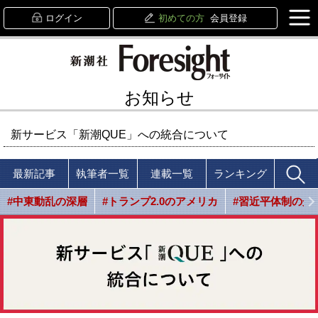
ログイン
初めての方
会員登録
お知らせ
新サービス「新潮QUE」への統合について
最新記事
執筆者一覧
連載一覧
ランキング
#中東動乱の深層
#トランプ2.0のアメリカ
#習近平体制の光