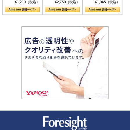
シリーズ)
〈ヤヌス〉の二つ
ル新書)
¥1,210（税込）
¥2,750（税込）
¥1,045（税込）
の顔
新潮社 Foresight