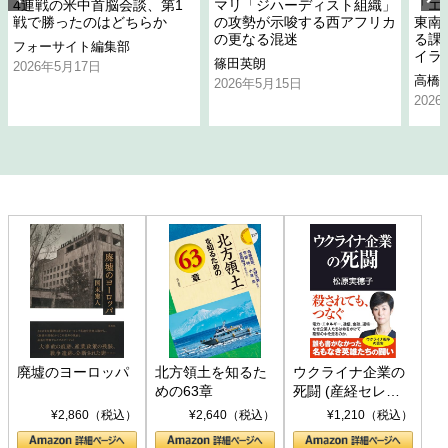
4連戦の米中首脳会談、第1
マリ「ジハーディスト組織」
「エ
戦で勝ったのはどちらか
の攻勢が示唆する西アフリカ
東南
の更なる混迷
る課
フォーサイト編集部
イラ
篠田英朗
2026年5月17日
高橋
2026年5月15日
202
廃墟のヨーロッパ
北方領土を知るた
ウクライナ企業の
めの63章
死闘 (産経セレク
ト S 039)
¥2,860（税込）
¥2,640（税込）
¥1,210（税込）