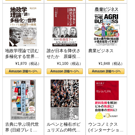
地政学理論で読む
誰が日本を降伏さ
農業ビジネス
多極化する世界：
せたか 原爆投
トランプとBRICS
下、ソ連参戦、そ
¥1,870（税込）
¥1,100（税込）
¥1,848（税込）
の挑戦
して聖断 (PHP新
書)
古典に学ぶ現代世
ルペンと極右ポピ
ウンコノミクス
界 (日経プレミア
ュリズムの時代：
(インターナショナ