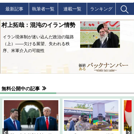
最新記事
執筆者一覧
連載一覧
ランキング
村上拓哉：混沌のイラン情勢
イラン現体制が迷い込んだ政治の隘路
（上）――欠ける展望、失われる秩
序、米軍介入の可能性
無料公開中の記事