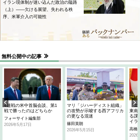
イラン現体制が迷い込んだ政治の隘路
（上）――欠ける展望、失われる秩
序、米軍介入の可能性
無料公開中の記事
4連戦の米中首脳会談、第1
マリ「ジハーディスト組織」
「エ
戦で勝ったのはどちらか
の攻勢が示唆する西アフリカ
東南
の更なる混迷
る課
フォーサイト編集部
イラ
篠田英朗
2026年5月17日
高橋
2026年5月15日
202