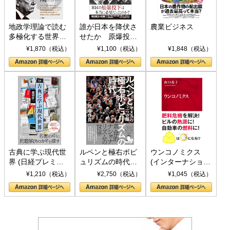
地政学理論で読む
誰が日本を降伏さ
農業ビジネス
多極化する世界：
せたか 原爆投
トランプとBRICS
下、ソ連参戦、そ
¥1,870（税込）
¥1,100（税込）
¥1,848（税込）
の挑戦
して聖断 (PHP新
書)
古典に学ぶ現代世
ルペンと極右ポピ
ウンコノミクス
界 (日経プレミア
ュリズムの時代：
(インターナショナ
シリーズ)
〈ヤヌス〉の二つ
ル新書)
¥1,210（税込）
¥2,750（税込）
¥1,045（税込）
の顔