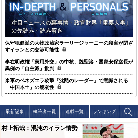
保守穏健派の大物政治家ラーリージャーニーの殺害が閉ざ
すイランとの交渉可能性
李在明政権「実用外交」の中核、魏聖洛・国家安保室長が
異例の「自主派」批判
米軍のベネズエラ攻撃「沈黙のレーダー」で意識される
「中国本土」の脆弱性
最新記事
執筆者一覧
連載一覧
ランキング
村上拓哉：混沌のイラン情勢