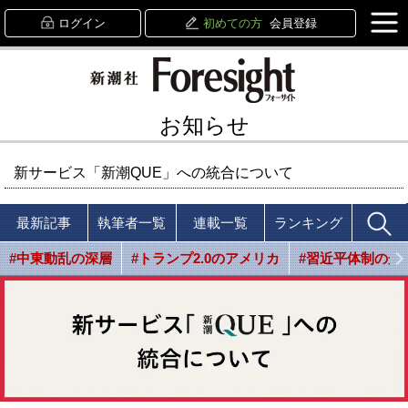
ログイン
初めての方
会員登録
お知らせ
新サービス「新潮QUE」への統合について
最新記事
執筆者一覧
連載一覧
ランキング
#中東動乱の深層
#トランプ2.0のアメリカ
#習近平体制の光