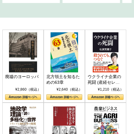
廃墟のヨーロッパ
北方領土を知るた
ウクライナ企業の
めの63章
死闘 (産経セレク
ト S 039)
¥2,860（税込）
¥2,640（税込）
¥1,210（税込）