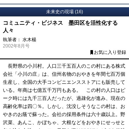
未来史の現場 (16)
コミュニティ・ビジネス 墨田区を活性化する
人々
執筆者：
水木楊
2002年8月号
お気に入り登録
長野県の小川村。人口三千五百人のこの村にある株式
会社「小川の庄」は、信州名物のおやきを年間七百万個
生産し、全国の大手コンビニエンスストアにも販売して
いる。年商は七億五千万円もある。 この村の人口はピ
ーク時には九千三百人だったが、過疎化が進み、現在の
高齢化率は四〇％。しかし、沈没しそうなこの村は、お
やきのお蔭で蘇った。会社の採用条件は六十歳以上。野
沢菜、あんこ、かぼちゃ、大根などをおやきにせっせと