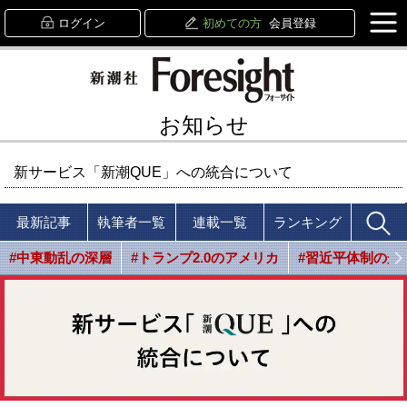
ログイン
初めての方
会員登録
お知らせ
新サービス「新潮QUE」への統合について
最新記事
執筆者一覧
連載一覧
ランキング
#中東動乱の深層
#トランプ2.0のアメリカ
#習近平体制の光