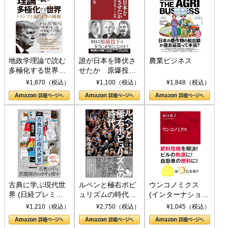
地政学理論で読む
誰が日本を降伏さ
農業ビジネス
多極化する世界：
せたか 原爆投
トランプとBRICS
下、ソ連参戦、そ
¥1,870（税込）
¥1,100（税込）
¥1,848（税込）
の挑戦
して聖断 (PHP新
書)
古典に学ぶ現代世
ルペンと極右ポピ
ウンコノミクス
界 (日経プレミア
ュリズムの時代：
(インターナショナ
シリーズ)
〈ヤヌス〉の二つ
ル新書)
¥1,210（税込）
¥2,750（税込）
¥1,045（税込）
の顔