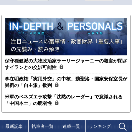
保守穏健派の大物政治家ラーリージャーニーの殺害が閉ざ
すイランとの交渉可能性
李在明政権「実用外交」の中核、魏聖洛・国家安保室長が
異例の「自主派」批判
米軍のベネズエラ攻撃「沈黙のレーダー」で意識される
「中国本土」の脆弱性
最新記事
執筆者一覧
連載一覧
ランキング