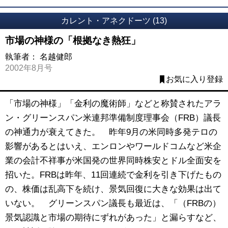
カレント・アネクドーツ (13)
市場の神様の「根拠なき熱狂」
執筆者：
名越健郎
2002年8月号
お気に入り登録
「市場の神様」「金利の魔術師」などと称賛されたアラ
ン・グリーンスパン米連邦準備制度理事会（FRB）議長
の神通力が衰えてきた。 昨年9月の米同時多発テロの
影響があるとはいえ、エンロンやワールドコムなど米企
業の会計不祥事が米国発の世界同時株安とドル全面安を
招いた。FRBは昨年、11回連続で金利を引き下げたもの
の、株価は乱高下を続け、景気回復に大きな効果は出て
いない。 グリーンスパン議長も最近は、「（FRBの）
景気認識と市場の期待にずれがあった」と漏らすなど、