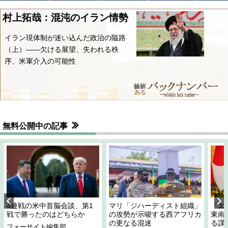
村上拓哉：混沌のイラン情勢
イラン現体制が迷い込んだ政治の隘路
（上）――欠ける展望、失われる秩
序、米軍介入の可能性
無料公開中の記事
4連戦の米中首脳会談、第1
マリ「ジハーディスト組織」
「エ
戦で勝ったのはどちらか
の攻勢が示唆する西アフリカ
東南
の更なる混迷
る課
フォーサイト編集部