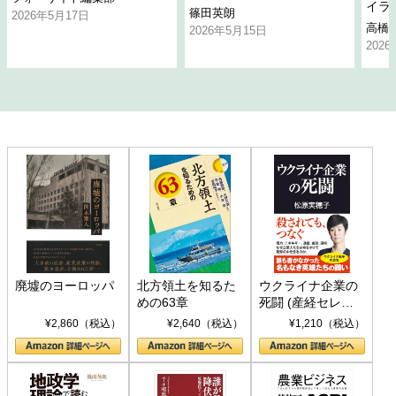
イラ
篠田英朗
2026年5月17日
高橋
2026年5月15日
202
廃墟のヨーロッパ
北方領土を知るた
ウクライナ企業の
めの63章
死闘 (産経セレク
ト S 039)
¥2,860（税込）
¥2,640（税込）
¥1,210（税込）