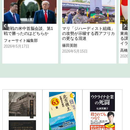
4連戦の米中首脳会談、第1
マリ「ジハーディスト組織」
「エ
戦で勝ったのはどちらか
の攻勢が示唆する西アフリカ
東南
の更なる混迷
る課
フォーサイト編集部
イラ
篠田英朗
2026年5月17日
高橋
2026年5月15日
202