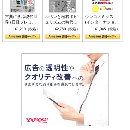
古典に学ぶ現代世
ルペンと極右ポピ
ウンコノミクス
界 (日経プレミア
ュリズムの時代：
(インターナショナ
シリーズ)
〈ヤヌス〉の二つ
ル新書)
¥1,210（税込）
¥2,750（税込）
¥1,045（税込）
の顔