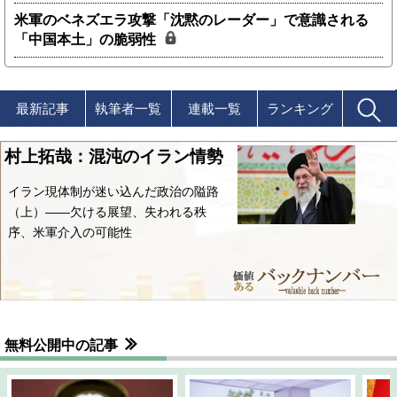
米軍のベネズエラ攻撃「沈黙のレーダー」で意識される
「中国本土」の脆弱性
最新記事
執筆者一覧
連載一覧
ランキング
村上拓哉：混沌のイラン情勢
イラン現体制が迷い込んだ政治の隘路
（上）――欠ける展望、失われる秩
序、米軍介入の可能性
無料公開中の記事