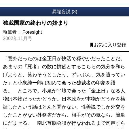
異端妄説 (3)
独裁国家の終わりの始まり
執筆者：
Foresight
2002年11月号
お気に入り登録
「意外だったのは金正日が快活で穏やかだったことだ。
あまりの『死者』の数に憤然とするこちらの気分を和ら
げようと、笑わそうとしたり、ずいぶん、気を遣ってい
た」と小泉純一郎は初めて会った独裁者の印象を語
る。 ところで、小泉が平壌で会った「金正日」なる人
物は本物だったかどうか。日本政府が本物かどうかを検
証したという話はとんと聞かない。性善説でしか外交を
したことがない外務省だから、相手がその気なら、簡単
にだませる。 南北首脳会談が行なわれるまで肉声すら