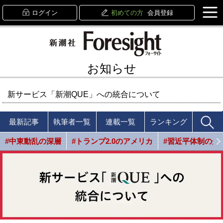
ログイン
初めての方
会員登録
お知らせ
新サービス「新潮QUE」への統合について
最新記事
執筆者一覧
連載一覧
ランキング
#中東動乱の深層
#トランプ2.0のアメリカ
#習近平体制の光