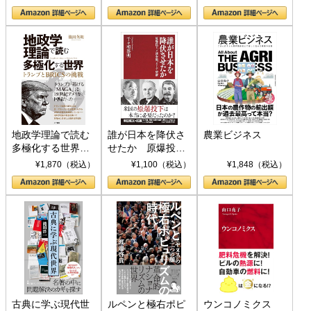
地政学理論で読む
誰が日本を降伏さ
農業ビジネス
多極化する世界：
せたか 原爆投
トランプとBRICS
下、ソ連参戦、そ
¥1,870（税込）
¥1,100（税込）
¥1,848（税込）
の挑戦
して聖断 (PHP新
書)
古典に学ぶ現代世
ルペンと極右ポピ
ウンコノミクス