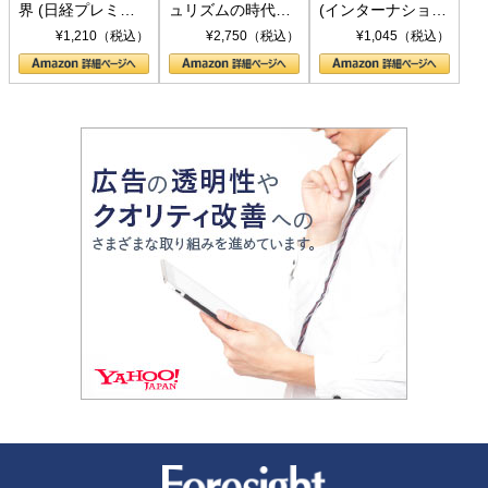
界 (日経プレミア
ュリズムの時代：
(インターナショナ
シリーズ)
〈ヤヌス〉の二つ
ル新書)
¥1,210（税込）
¥2,750（税込）
¥1,045（税込）
の顔
新潮社 Foresight