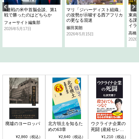
4連戦の米中首脳会談、第1
マリ「ジハーディスト組織」
「エ
戦で勝ったのはどちらか
の攻勢が示唆する西アフリカ
東南
の更なる混迷
る課
フォーサイト編集部
イラ
篠田英朗
2026年5月17日
高橋
2026年5月15日
202
廃墟のヨーロッパ
北方領土を知るた
ウクライナ企業の
めの63章
死闘 (産経セレク
ト S 039)
¥2,860（税込）
¥2,640（税込）
¥1,210（税込）