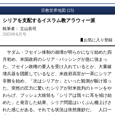
宗教世界地図 (15)
シリアを支配するイスラム教アラウィー派
執筆者：
立山良司
2003年6月号
お気に入り登録
サダム・フセイン体制の崩壊が明らかになり始めた四
月初め、米国政府のシリア・バッシングが急に強まっ
た。フセイン政権の要人を受け入れているとか、大量破
壊兵器を隠匿しているなど、米政府高官が一斉にシリア
非難を始め、「次はシリアか」といった観測が駆け巡っ
た。突然の圧力に驚いたシリアが対米批判のトーンをや
わらげ、ブッシュ大統領も「シリアは我々に耳を傾け始
めた」と発言した結果、シリア問題はいくぶん棚上げさ
れた感じがある。それでも状況は依然微妙だ。 人口一