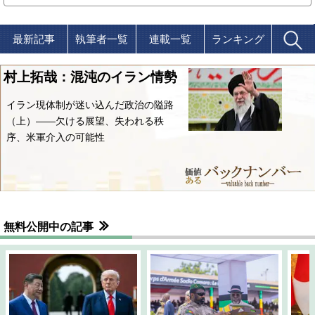
最新記事
執筆者一覧
連載一覧
ランキング
村上拓哉：混沌のイラン情勢
イラン現体制が迷い込んだ政治の隘路
（上）――欠ける展望、失われる秩
序、米軍介入の可能性
無料公開中の記事