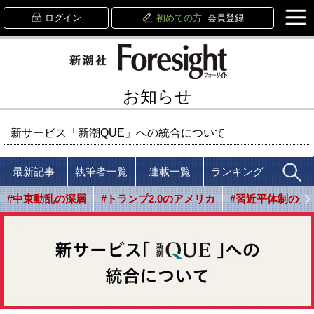
ログイン
初めての方
会員登録
お知らせ
新サービス「新潮QUE」への統合について
最新記事
執筆者一覧
連載一覧
ランキング
#中東動乱の深層
#トランプ2.0のアメリカ
#習近平体制の光