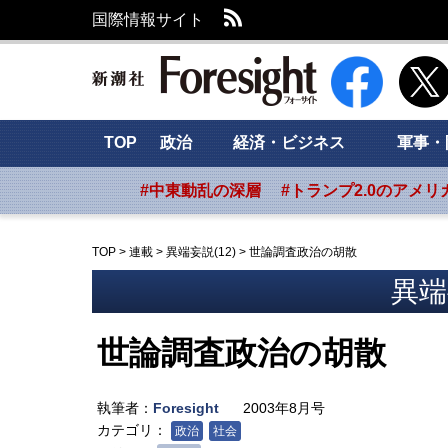
RSS
国際情報サイト
新潮社 Foresig
TOP
政治
経済・ビジネス
軍事・
#中東動乱の深層
#トランプ2.0のアメリ
TOP
>
連載
>
異端妄説(12)
>
世論調査政治の胡散
異端妄
世論調査政治の胡散
執筆者：
Foresight
2003年8月号
カテゴリ：
政治
社会