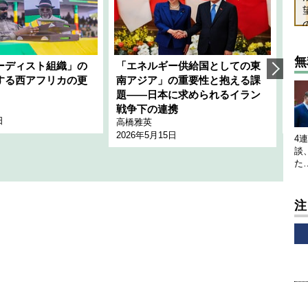
無
ーディスト組織」の
「エネルギー供給国としての東
韓
する西アフリカの更
南アジア」の重要性と抱える課
1
題――日本に求められるイラン
全
千々
戦争下の連携
日
202
高橋雅英
2026年5月15日
4
談
た
注