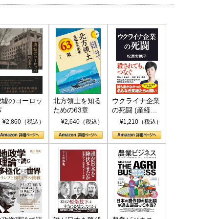
廃墟のヨーロッ
北方領土を知る
ウクライナ企業
パ
ための63章
の死闘 (産経セ
レクト S 039)
¥2,860（税込）
¥2,640（税込）
¥1,210（税込）