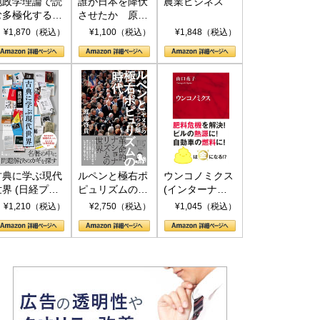
地政学理論で読
誰が日本を降伏
農業ビジネス
む多極化する世
させたか 原爆
界：トランプと
投下、ソ連参
¥1,870（税込）
¥1,100（税込）
¥1,848（税込）
RICSの挑戦
戦、そして聖断
(PHP新書)
古典に学ぶ現代
ルペンと極右ポ
ウンコノミクス
世界 (日経プレ
ピュリズムの時
(インターナシ
ミアシリーズ)
代：〈ヤヌス〉
ョナル新書)
¥1,210（税込）
¥2,750（税込）
¥1,045（税込）
の二つの顔