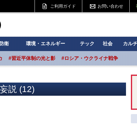
ご利用ガイド
お問い合わせ
ht フォーサイト
防衛
環境・エネルギー
テック
社会
カル
カ
#習近平体制の光と影
#ロシア・ウクライナ戦争
説 (12)