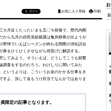
お
ポスト
お気に入り登録
印刷
三カ月近くたったいまも五〇％前後で、歴代内閣
だから九月の自民党総裁選は亀井静香が出ようが
ロ野球でいえばシーズンが終わる間際の消化試合
者が鼻をひくひくさせながら得意げに解説する。
究してみよう。そういえば、どうしてこうも頻繁
論調査をするのだろう。わけしりに聞いてみた
、というよりは、こういうお金のかかる仕事をき
ですよ、決して金もうけ目当てなんかではありま
。
会員限定の記事となります。