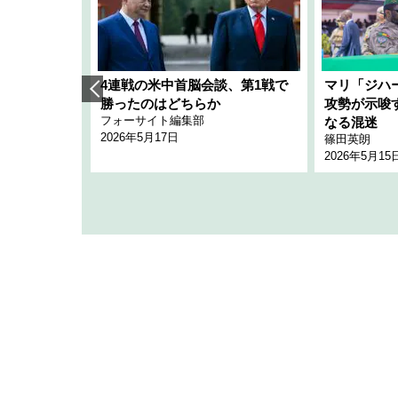
艦隊」構想
4連戦の米中首脳会談、第1戦で
マリ「ジハ
「空白」
勝ったのはどちらか
攻勢が示唆
フォーサイト編集部
のか
なる混迷
2026年5月17日
篠田英朗
2026年5月15