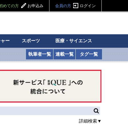
初めての方
お申込み
会員の方
ログイン
チャー
スポーツ
医療・サイエンス
執筆者一覧
連載一覧
タグ一覧
詳細検索▼