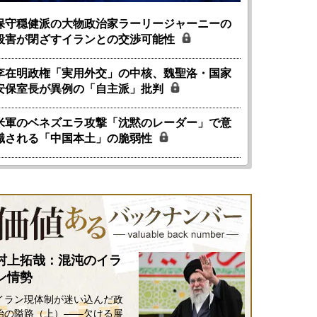
保守穏健派の大物政治家ラーリージャーニーの
殺害が閉ざすイランとの交渉可能性
李在明政権「実用外交」の中核、魏聖洛・国家
安保室長が異例の「自主派」批判
米軍のベネズエラ攻撃「沈黙のレーダー」で意
識される「中国本土」の脆弱性
村上拓哉：混沌のイラ
ン情勢
イラン現体制が迷い込んだ政
治の隘路（上）――欠ける展