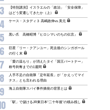
3
【特別講演】イスラエルの「政治」「安全保障」
はどう変遷してきたか（上）
4
ケース・スタディ３ 高嶋政伸vs.美元
5
黒い爪 高橋昭博『ヒロシマいのちの伝言』
6
巨星「リー・クアンユー」死去後のシンガポール
の行く末
7
「愛の温もり」が消えたタイ「国王パートナー」
称号剥奪までの1週間
8
人手不足の自衛隊「定年延長」が「かえってマイ
ナス」とも言われる理由
9
海上自衛隊スパイ事件摘発の背景とは
10
「駅」で儲けるJR東日本“二十年後”の積み残し