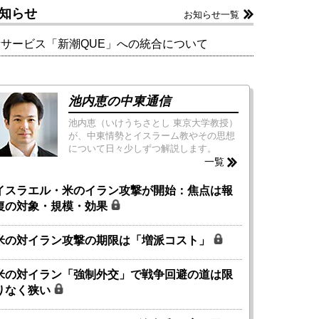
知らせ
お知らせ一覧
新サービス「新潮QUE」への統合について
池内恵の中東通信
池内恵（いけうちさとし 東京大学教授）
が、中東情勢とイスラーム教やその思想
について日々少しずつ解説します。
一覧
イスラエル・米のイラン攻撃が開始：焦点は報
復の対象・規模・効果
米の対イラン攻撃の期限は「増派コスト」
米の対イラン「強制外交」で戦争回避の道は限
りなく狭い