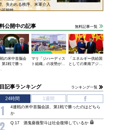
望、失われる秩序、米軍介入
の可能性
料公開中の記事
無料記事一覧
国にも理解してほしい「極東
ホルムズ海峡危機で加速したエ
905年体制」における日米韓安
ネルギー転換が「中国依存」に
保障協力の意味
行き着くリスク
和泰明
小山堅
6年5月15日
2026年5月14日
連戦の米中首脳会
マリ「ジハーディス
「エネルギー供給国
、第1戦で勝っ
ト組織」の攻勢が…
としての東南アジ…
…
目記事ランキング
ランキング一覧
24時間
1週間
f
1
4連戦の米中首脳会談、第1戦で勝ったのはどちら
か
2
Q.17 酒鬼薔薇聖斗は社会復帰しているか