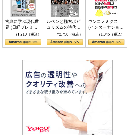
古典に学ぶ現代世
ルペンと極右ポピ
ウンコノミクス
界 (日経プレミア
ュリズムの時代：
(インターナショナ
シリーズ)
〈ヤヌス〉の二つ
ル新書)
¥1,210（税込）
¥2,750（税込）
¥1,045（税込）
の顔