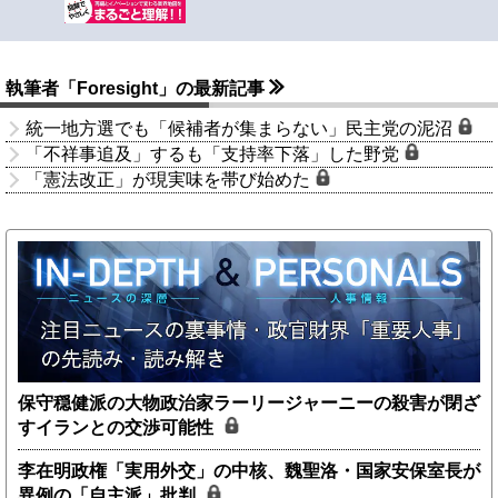
執筆者「Foresight」の最新記事
統一地方選でも「候補者が集まらない」民主党の泥沼
「不祥事追及」するも「支持率下落」した野党
「憲法改正」が現実味を帯び始めた
保守穏健派の大物政治家ラーリージャーニーの殺害が閉ざ
すイランとの交渉可能性
李在明政権「実用外交」の中核、魏聖洛・国家安保室長が
異例の「自主派」批判