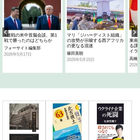
4連戦の米中首脳会談、第1
マリ「ジハーディスト組織」
「エ
戦で勝ったのはどちらか
の攻勢が示唆する西アフリカ
東南
の更なる混迷
る課
フォーサイト編集部
イラ
篠田英朗
2026年5月17日
高橋
2026年5月15日
202