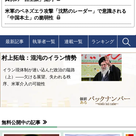
米軍のベネズエラ攻撃「沈黙のレーダー」で意識される
「中国本土」の脆弱性
最新記事
執筆者一覧
連載一覧
ランキング
村上拓哉：混沌のイラン情勢
イラン現体制が迷い込んだ政治の隘路
（上）――欠ける展望、失われる秩
序、米軍介入の可能性
無料公開中の記事