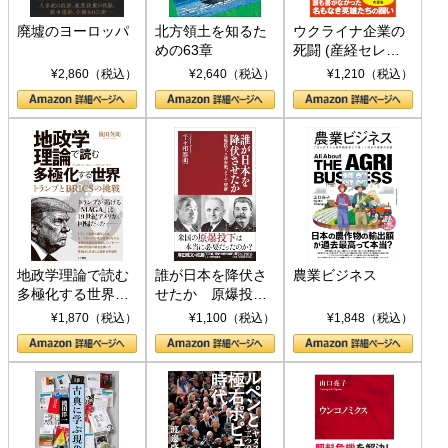
廃墟のヨーロッパ
北方領土を知るた
ウクライナ企業の
めの63章
死闘 (産経セレク
ト S 039)
¥2,860（税込）
¥2,640（税込）
¥1,210（税込）
地政学理論で読む
誰が日本を降伏さ
農業ビジネス
多極化する世界：
せたか 原爆投
トランプとBRICS
下、ソ連参戦、そ
¥1,870（税込）
¥1,100（税込）
¥1,848（税込）
の挑戦
して聖断 (PHP新
書)