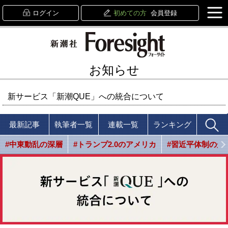
ログイン
初めての方
会員登録
お知らせ
新サービス「新潮QUE」への統合について
最新記事
執筆者一覧
連載一覧
ランキング
#中東動乱の深層
#トランプ2.0のアメリカ
#習近平体制の光