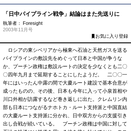
「日中パイプライン戦争」結論はまた先送りに
執筆者：
Foresight
2003年11月号
お気に入り登録
ロシアの東シベリアから極東へ石油と天然ガスを送る
パイプラインの敷設先をめぐって日本と中国が争うな
か、プーチン政権は敷設ルートの決定を少なくとも二〇
〇四年九月まで延期することにしたようだ。 二〇〇一
年にはいったん中露の間で大慶ルート建設で基本合意が
成ったものの、その後、日本も今年に入って小泉首相や
川口外相が訪露するなど巻き返しに出た。クレムリン内
部も日本につながるナホトカ・ルート支持派と中国直結
の大慶ルート支持派に分かれ、日中双方からの支援引き
出し合戦が続いている。 プーチン政権は中国に対して