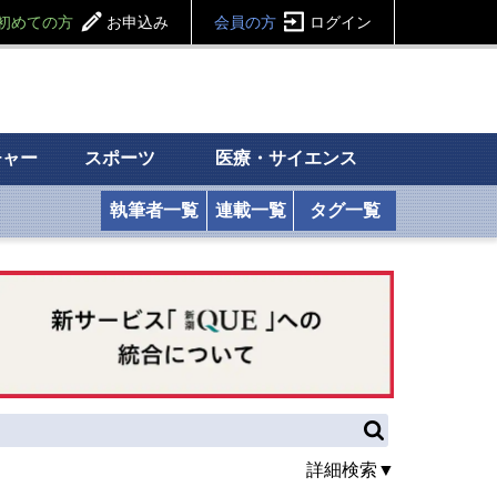
初めての方
お申込み
会員の方
ログイン
チャー
スポーツ
医療・サイエンス
執筆者一覧
連載一覧
タグ一覧
詳細検索▼