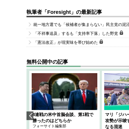
執筆者「Foresight」の最新記事
統一地方選でも「候補者が集まらない」民主党の泥
「不祥事追及」するも「支持率下落」した野党
「憲法改正」が現実味を帯び始めた
無料公開中の記事
艦隊」構想
4連戦の米中首脳会談、第1戦で
マリ「ジハ
「空白」
勝ったのはどちらか
攻勢が示唆
フォーサイト編集部
のか
なる混迷