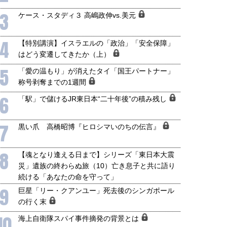
3
ケース・スタディ３ 高嶋政伸vs.美元
4
【特別講演】イスラエルの「政治」「安全保障」
はどう変遷してきたか（上）
5
「愛の温もり」が消えたタイ「国王パートナー」
称号剥奪までの1週間
6
「駅」で儲けるJR東日本“二十年後”の積み残し
7
黒い爪 高橋昭博『ヒロシマいのちの伝言』
8
【魂となり逢える日まで】シリーズ「東日本大震
災」遺族の終わらぬ旅（10）亡き息子と共に語り
続ける「あなたの命を守って」
9
巨星「リー・クアンユー」死去後のシンガポール
の行く末
10
海上自衛隊スパイ事件摘発の背景とは