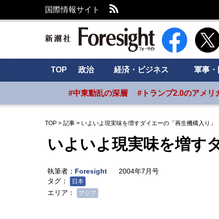
RSS
国際情報サイト
新潮社 Foresig
TOP
政治
経済・ビジネス
軍事・
#中東動乱の深層
#トランプ2.0のアメリ
TOP
>
記事
>
いよいよ現実味を増すダイエーの「再生機構入り」
いよいよ現実味を増す
執筆者：
Foresight
2004年7月号
タグ：
日本
エリア：
アジア