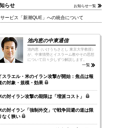
知らせ
お知らせ一覧
新サービス「新潮QUE」への統合について
池内恵の中東通信
池内恵（いけうちさとし 東京大学教授）
が、中東情勢とイスラーム教やその思想
について日々少しずつ解説します。
一覧
イスラエル・米のイラン攻撃が開始：焦点は報
復の対象・規模・効果
米の対イラン攻撃の期限は「増派コスト」
米の対イラン「強制外交」で戦争回避の道は限
りなく狭い