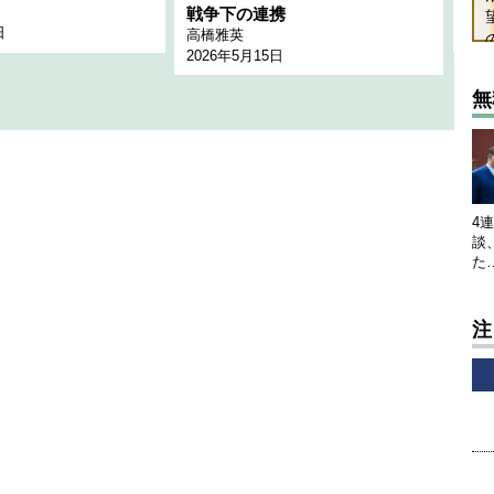
千々
戦争下の連携
日
202
高橋雅英
2026年5月15日
無
4
談
た
注