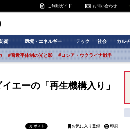
ご利用ガイド
お問い合わせ
ht フォーサイト
防衛
環境・エネルギー
テック
社会
カル
カ
#習近平体制の光と影
#ロシア・ウクライナ戦争
ダイエーの「再生機構入り」
ポスト
お気に入り登録
印刷