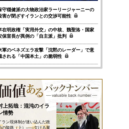
保守穏健派の大物政治家ラーリージャーニーの
殺害が閉ざすイランとの交渉可能性
李在明政権「実用外交」の中核、魏聖洛・国家
安保室長が異例の「自主派」批判
米軍のベネズエラ攻撃「沈黙のレーダー」で意
識される「中国本土」の脆弱性
村上拓哉：混沌のイラ
ン情勢
国にも理解してほしい「極東
ホルムズ海峡危機で加速したエ
905年体制」における日米韓安
ネルギー転換が「中国依存」に
イラン現体制が迷い込んだ政
保障協力の意味
行き着くリスク
治の隘路（上）――欠ける展