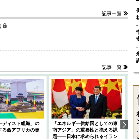
記事一覧
沼
記事一覧
ーディスト組織」の
「エネルギー供給国としての東
韓
する西アフリカの更
南アジア」の重要性と抱える課
1
題――日本に求められるイラン
全