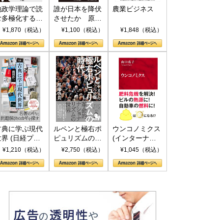
地政学理論で読
誰が日本を降伏
農業ビジネス
む多極化する世
させたか 原爆
界：トランプと
投下、ソ連参
¥1,870（税込）
¥1,100（税込）
¥1,848（税込）
RICSの挑戦
戦、そして聖断
(PHP新書)
古典に学ぶ現代
ルペンと極右ポ
ウンコノミクス
世界 (日経プレ
ピュリズムの時
(インターナシ
ミアシリーズ)
代：〈ヤヌス〉
ョナル新書)
¥1,210（税込）
¥2,750（税込）
¥1,045（税込）
の二つの顔