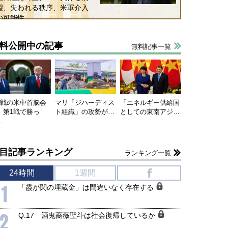
和泰明
小山堅
望、失われる秩序、米軍介入
6年5月15日
2026年5月14日
の可能性
料公開中の記事
無料記事一覧
連戦の米中首脳会
マリ「ジハーディス
「エネルギー供給国
、第1戦で勝っ
ト組織」の攻勢が…
としての東南アジ…
…
目記事ランキング
ランキング一覧
24時間
1週間
f
1
「霞が関の埋蔵金」は間違いなく存在する
2
Q.17 酒鬼薔薇聖斗は社会復帰しているか