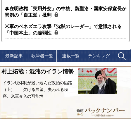
李在明政権「実用外交」の中核、魏聖洛・国家安保室長が
異例の「自主派」批判
米軍のベネズエラ攻撃「沈黙のレーダー」で意識される
「中国本土」の脆弱性
最新記事
執筆者一覧
連載一覧
ランキング
村上拓哉：混沌のイラン情勢
イラン現体制が迷い込んだ政治の隘路
（上）――欠ける展望、失われる秩
序、米軍介入の可能性