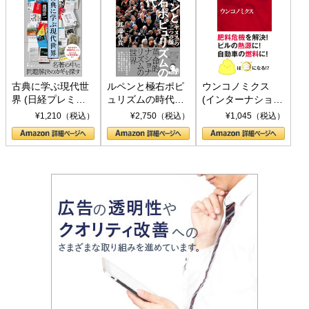
古典に学ぶ現代世
ルペンと極右ポピ
ウンコノミクス
界 (日経プレミア
ュリズムの時代：
(インターナショナ
シリーズ)
〈ヤヌス〉の二つ
ル新書)
¥1,210（税込）
¥2,750（税込）
¥1,045（税込）
の顔