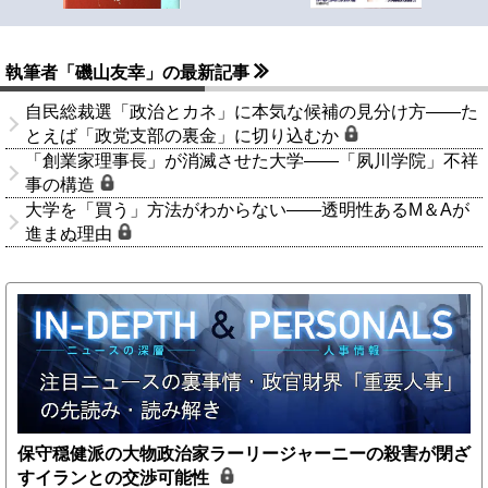
執筆者「磯山友幸」の最新記事
自民総裁選「政治とカネ」に本気な候補の見分け方――た
とえば「政党支部の裏金」に切り込むか
「創業家理事長」が消滅させた大学――「夙川学院」不祥
事の構造
大学を「買う」方法がわからない――透明性あるM＆Aが
進まぬ理由
保守穏健派の大物政治家ラーリージャーニーの殺害が閉ざ
すイランとの交渉可能性