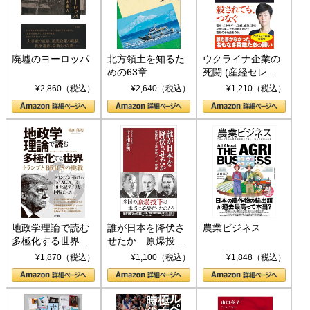
廃墟のヨーロッパ
北方領土を知るた
ウクライナ企業の
めの63章
死闘 (産経セレク
ト S 039)
¥2,860（税込）
¥2,640（税込）
¥1,210（税込）
地政学理論で読む
誰が日本を降伏さ
農業ビジネス
多極化する世界：
せたか 原爆投
トランプとBRICS
下、ソ連参戦、そ
¥1,870（税込）
¥1,100（税込）
¥1,848（税込）
の挑戦
して聖断 (PHP新
書)