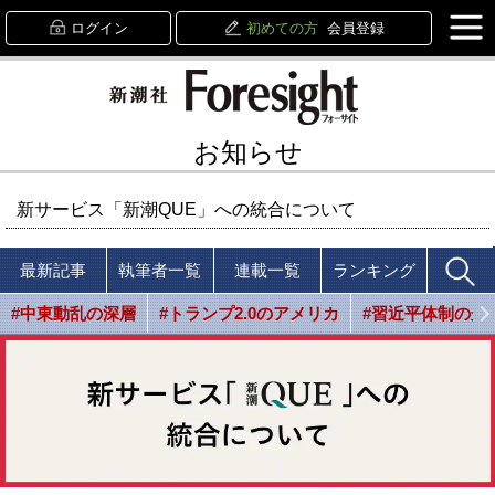
ログイン
初めての方
会員登録
お知らせ
新サービス「新潮QUE」への統合について
最新記事
執筆者一覧
連載一覧
ランキング
#中東動乱の深層
#トランプ2.0のアメリカ
#習近平体制の光