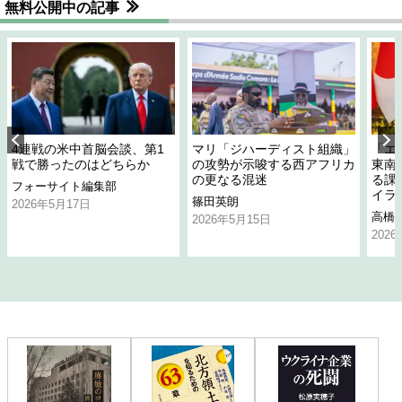
無料公開中の記事
4連戦の米中首脳会談、第1
マリ「ジハーディスト組織」
「エ
戦で勝ったのはどちらか
の攻勢が示唆する西アフリカ
東南
の更なる混迷
る課
フォーサイト編集部
イラ
篠田英朗
2026年5月17日
高橋
2026年5月15日
202