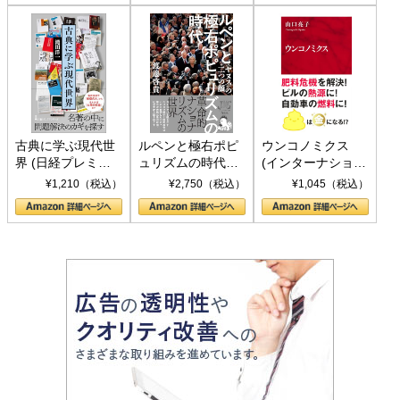
古典に学ぶ現代世
ルペンと極右ポピ
ウンコノミクス
界 (日経プレミア
ュリズムの時代：
(インターナショナ
シリーズ)
〈ヤヌス〉の二つ
ル新書)
¥1,210（税込）
¥2,750（税込）
¥1,045（税込）
の顔