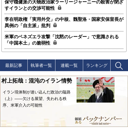
保守穏健派の大物政治家ラーリージャーニーの殺害が閉ざ
すイランとの交渉可能性
李在明政権「実用外交」の中核、魏聖洛・国家安保室長が
異例の「自主派」批判
米軍のベネズエラ攻撃「沈黙のレーダー」で意識される
「中国本土」の脆弱性
最新記事
執筆者一覧
連載一覧
ランキング
村上拓哉：混沌のイラン情勢
イラン現体制が迷い込んだ政治の隘路
（上）――欠ける展望、失われる秩
序、米軍介入の可能性