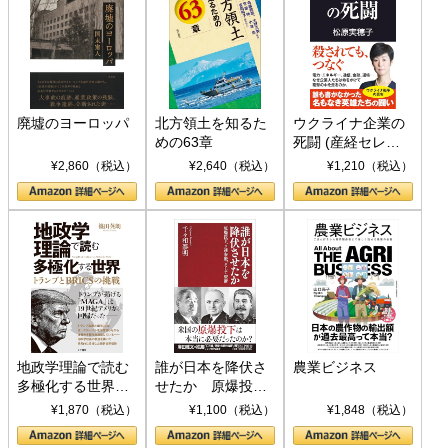
廃墟のヨーロッパ
北方領土を知るた
ウクライナ企業の
めの63章
死闘 (産経セレク
ト S 039)
¥2,860（税込）
¥2,640（税込）
¥1,210（税込）
地政学理論で読む
誰が日本を降伏さ
農業ビジネス
多極化する世界：
せたか 原爆投
トランプとBRICS
下、ソ連参戦、そ
¥1,870（税込）
¥1,100（税込）
¥1,848（税込）
の挑戦
して聖断 (PHP新
書)