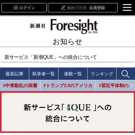
ログイン
初めての方
会員登録
お知らせ
新サービス「新潮QUE」への統合について
最新記事
執筆者一覧
連載一覧
ランキング
#中東動乱の深層
#トランプ2.0のアメリカ
#習近平体制の光