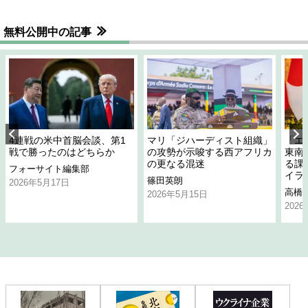
無料公開中の記事
4連戦の米中首脳会談、第1
マリ「ジハーディスト組織」
「エ
戦で勝ったのはどちらか
の攻勢が示唆する西アフリカ
東南
の更なる混迷
る課
フォーサイト編集部
イラ
篠田英朗
2026年5月17日
高橋
2026年5月15日
202