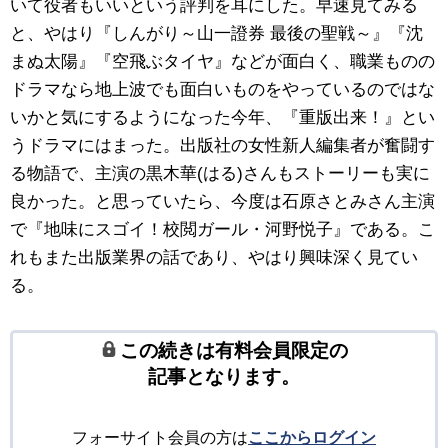
いて役者もいいという評判を耳にした。早速見てみる
と、やはり『しんがり～山一證券 最後の聖戦～』『沈
まぬ太陽』『空飛ぶタイヤ』などが面白く、職業ものの
ドラマなら地上波でも面白いものをやっているのではな
いかと気にするようになった今年、『重版出来！』とい
うドラマにはまった。出版社の女性新人編集者が奮闘す
る物語で、主演の黒木華(はる)さんもストーリーも実に
良かった。と思っていたら、今度は石原さとみさん主演
で『地味にスゴイ！校閲ガール・河野悦子』である。こ
れもまた出版業界の話であり、やはり興味深く見てい
る。
この続きは有料会員限定の
記事となります。
フォーサイト会員の方は
ここからログイン