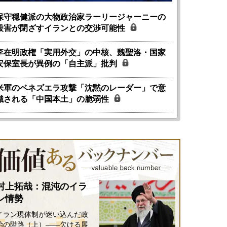
保守穏健派の大物政治家ラーリージャーニーの
殺害が閉ざすイランとの交渉可能性
李在明政権「実用外交」の中核、魏聖洛・国家
安保室長が異例の「自主派」批判
米軍のベネズエラ攻撃「沈黙のレーダー」で意
識される「中国本土」の脆弱性
村上拓哉：混沌のイラ
ン情勢
イラン現体制が迷い込んだ政
治の隘路（上）――欠ける展