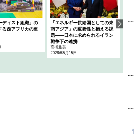
ーディスト組織」の
「エネルギー供給国としての東
韓
する西アフリカの更
南アジア」の重要性と抱える課
1
題――日本に求められるイラン
全
千々
戦争下の連携
日
202
高橋雅英
2026年5月15日