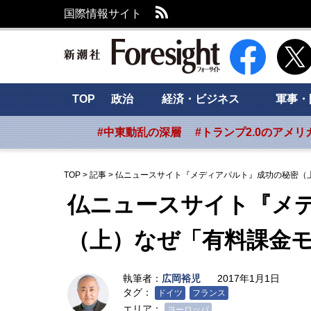
RSS
国際情報サイト
新潮社 Foresig
TOP
政治
経済・ビジネス
軍事・
#中東動乱の深層
#トランプ2.0のアメリ
TOP
>
記事
>
仏ニュースサイト『メディアパルト』成功の秘密（
仏ニュースサイト『メ
（上）なぜ「有料課金
執筆者：
広岡裕児
2017年1月1日
タグ：
ドイツ
フランス
エリア：
ヨーロッパ