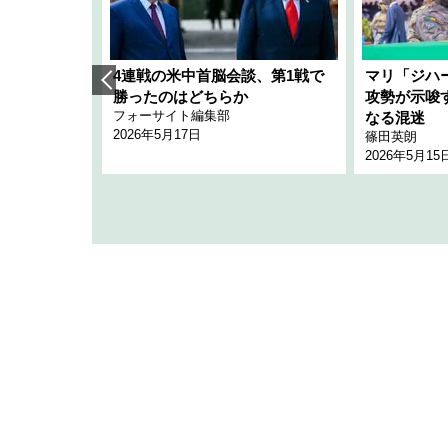
艦隊」構想
4連戦の米中首脳会談、第1戦で
マリ「ジハ
「空白」
勝ったのはどちらか
攻勢が示唆
フォーサイト編集部
のか
なる混迷
2026年5月17日
篠田英朗
2026年5月15