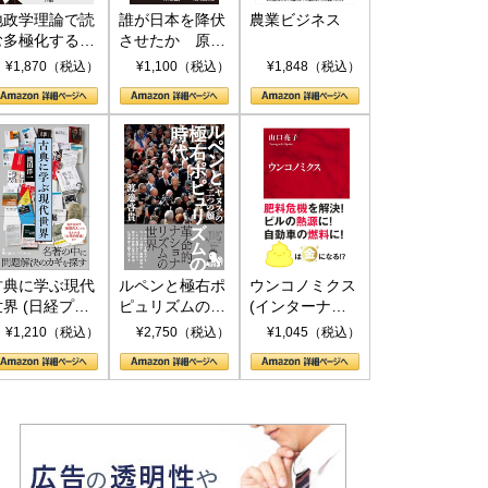
地政学理論で読
誰が日本を降伏
農業ビジネス
む多極化する世
させたか 原爆
界：トランプと
投下、ソ連参
¥1,870（税込）
¥1,100（税込）
¥1,848（税込）
RICSの挑戦
戦、そして聖断
(PHP新書)
古典に学ぶ現代
ルペンと極右ポ
ウンコノミクス
世界 (日経プレ
ピュリズムの時
(インターナシ
ミアシリーズ)
代：〈ヤヌス〉
ョナル新書)
¥1,210（税込）
¥2,750（税込）
¥1,045（税込）
の二つの顔