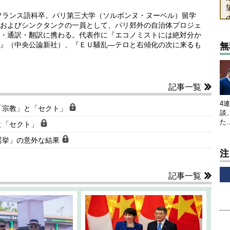
学フランス語科卒。パリ第三大学（ソルボンヌ・ヌーベル）留学
およびシンクタンクの一員として、パリ郊外の自治体プロジェ
・通訳・翻訳に携わる。代表作に『エコノミストには絶対分か
』（中央公論新社）、『ＥＵ騒乱―テロと右傾化の次に来るも
無
記事一覧
4
「宗教」と「セクト」
談
た
と「セクト」
選挙」の意外な結果
注
記事一覧