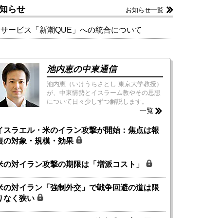
知らせ
お知らせ一覧
新サービス「新潮QUE」への統合について
池内恵の中東通信
池内恵（いけうちさとし 東京大学教授）
が、中東情勢とイスラーム教やその思想
について日々少しずつ解説します。
一覧
イスラエル・米のイラン攻撃が開始：焦点は報
復の対象・規模・効果
米の対イラン攻撃の期限は「増派コスト」
米の対イラン「強制外交」で戦争回避の道は限
りなく狭い