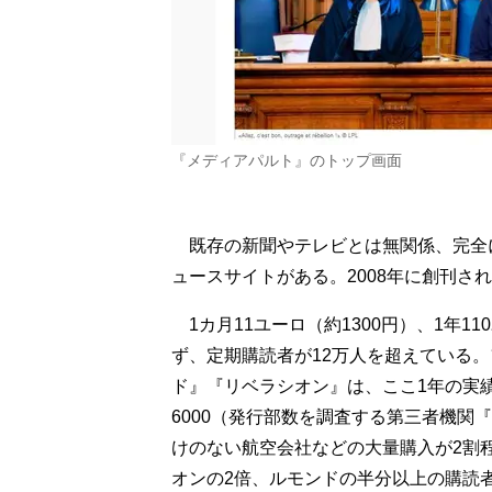
『メディアパルト』のトップ画面
既存の新聞やテレビとは無関係、完全
ュースサイトがある。2008年に創刊さ
1カ月11ユーロ（約1300円）、1年1
ず、定期購読者が12万人を超えている
ド』『リベラシオン』は、ここ1年の実績でそ
6000（発行部数を調査する第三者機関
けのない航空会社などの大量購入が2割
オンの2倍、ルモンドの半分以上の購読