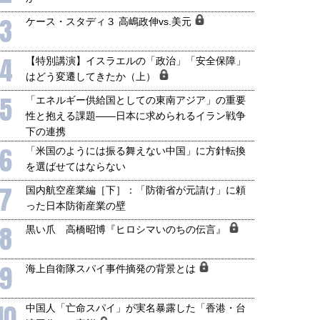
3
ケース・スタディ３ 高嶋政伸vs.美元
国にも理解してほしい「極東
ホルムズ海峡危機で加速したエ
4
【特別講演】イスラエルの「政治」「安全保障」
905年体制」における日米韓安
ネルギー転換が「中国依存」に
はどう変遷してきたか（上）
保障協力の意味
行き着くリスク
5
和泰明
小山堅
「エネルギー供給国としての東南アジア」の重要
6年5月15日
2026年5月14日
性と抱える課題――日本に求められるイラン戦争
下の連携
6
「米国のようには振る舞えない中国」に方針転換
を選ばせてはならない
7
国内航空産業編［下］：「防衛省が元請け」に頼
った日本防衛産業の壁
8
黒い爪 高橋昭博『ヒロシマいのちの伝言』
9
海上自衛隊スパイ事件摘発の背景とは
10
中国人「亡命スパイ」が実名暴露した「香港・台