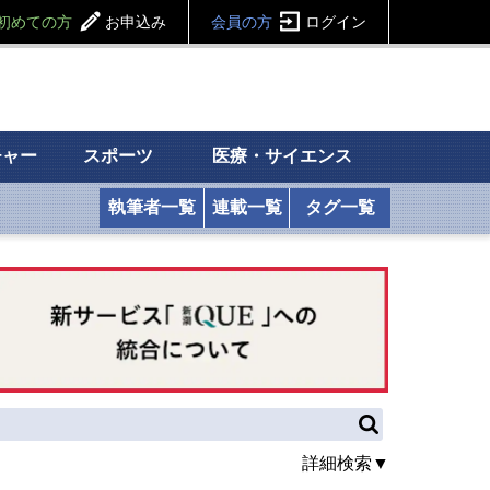
初めての方
お申込み
会員の方
ログイン
チャー
スポーツ
医療・サイエンス
執筆者一覧
連載一覧
タグ一覧
詳細検索▼