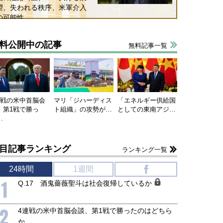
望、失われる秩序、米軍介入
の可能性
料公開中の記事
無料記事一覧
連戦の米中首脳会
マリ「ジハーディス
「エネルギー供給国
、第1戦で勝っ
ト組織」の攻勢が…
としての東南アジ…
…
目記事ランキング
ランキング一覧
24時間
1週間
f
1
Q.17 酒鬼薔薇聖斗は社会復帰しているか
2
4連戦の米中首脳会談、第1戦で勝ったのはどちら
か