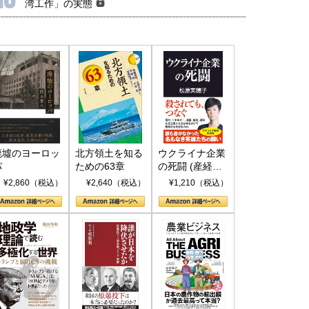
湾工作」の実態
廃墟のヨーロッ
北方領土を知る
ウクライナ企業
パ
ための63章
の死闘 (産経セ
レクト S 039)
¥2,860（税込）
¥2,640（税込）
¥1,210（税込）