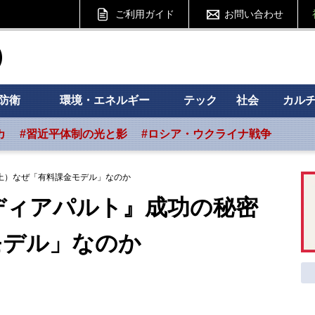
ご利用ガイド
お問い合わせ
ht フォーサイト
防衛
環境・エネルギー
テック
社会
カル
カ
#習近平体制の光と影
#ロシア・ウクライナ戦争
上）なぜ「有料課金モデル」なのか
ディアパルト』成功の秘密
モデル」なのか