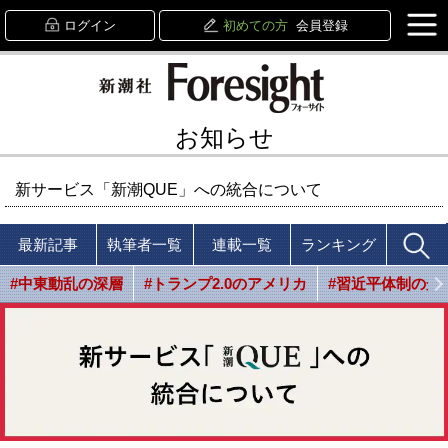
ログイン
初めての方
会員登録
お知らせ
新サービス「新潮QUE」への統合について
最新記事
執筆者一覧
連載一覧
ランキング
#中東動乱の深層
#トランプ2.0のアメリカ
#習近平体制の光