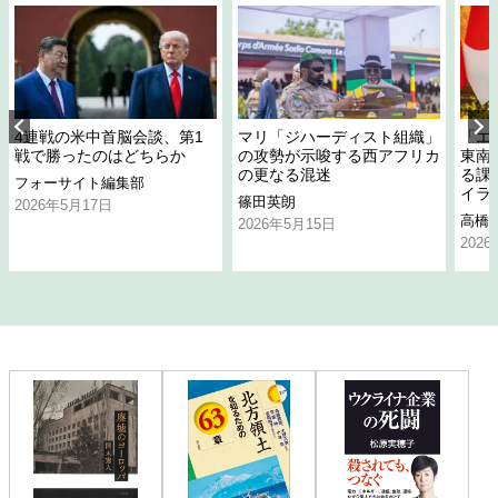
4連戦の米中首脳会談、第1
マリ「ジハーディスト組織」
「エ
戦で勝ったのはどちらか
の攻勢が示唆する西アフリカ
東南
の更なる混迷
る課
フォーサイト編集部
イラ
篠田英朗
2026年5月17日
高橋
2026年5月15日
202