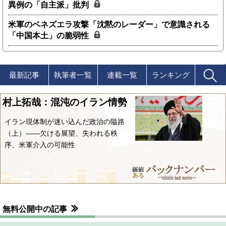
異例の「自主派」批判
米軍のベネズエラ攻撃「沈黙のレーダー」で意識される
「中国本土」の脆弱性
最新記事
執筆者一覧
連載一覧
ランキング
村上拓哉：混沌のイラン情勢
イラン現体制が迷い込んだ政治の隘路
（上）――欠ける展望、失われる秩
序、米軍介入の可能性
無料公開中の記事