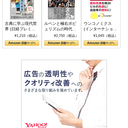
古典に学ぶ現代世
ルペンと極右ポピ
ウンコノミクス
界 (日経プレミア
ュリズムの時代：
(インターナショナ
シリーズ)
〈ヤヌス〉の二つ
ル新書)
¥1,210（税込）
¥2,750（税込）
¥1,045（税込）
の顔