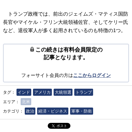
トランプ政権では、前出のジェイムズ・マティス国防
長官やマイケル・フリン大統領補佐官、そしてケリー氏
など、退役軍人が多く起用されているのも特徴の1つ。
この続きは有料会員限定の
記事となります。
フォーサイト会員の方は
ここからログイン
タグ：
インド
アメリカ
大統領選
トランプ
エリア：
北米
カテゴリ：
政治
経済・ビジネス
軍事・防衛
ポスト