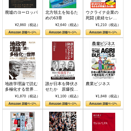
廃墟のヨーロッパ
北方領土を知るた
ウクライナ企業の
めの63章
死闘 (産経セレク
ト S 039)
¥2,860（税込）
¥2,640（税込）
¥1,210（税込）
地政学理論で読む
誰が日本を降伏さ
農業ビジネス
多極化する世界：
せたか 原爆投
トランプとBRICS
下、ソ連参戦、そ
¥1,870（税込）
¥1,100（税込）
¥1,848（税込）
の挑戦
して聖断 (PHP新
書)