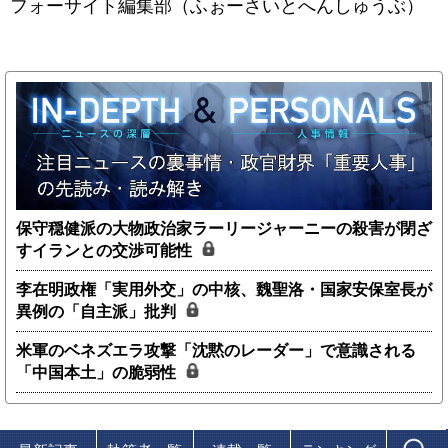
フォーサイト編集部（ふぉーさいとへんしゅうぶ）
保守穏健派の大物政治家ラーリージャーニーの殺害が閉ざ
すイランとの交渉可能性
李在明政権「実用外交」の中核、魏聖洛・国家安保室長が
異例の「自主派」批判
米軍のベネズエラ攻撃「沈黙のレーダー」で意識される
「中国本土」の脆弱性