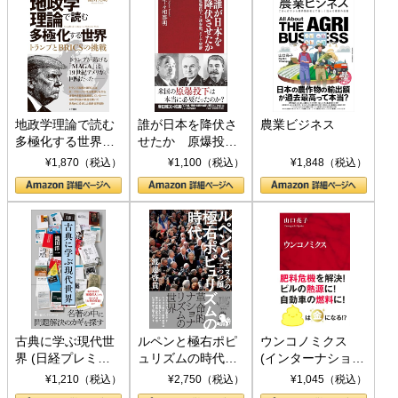
地政学理論で読む
誰が日本を降伏さ
農業ビジネス
多極化する世界：
せたか 原爆投
トランプとBRICS
下、ソ連参戦、そ
¥1,870（税込）
¥1,100（税込）
¥1,848（税込）
の挑戦
して聖断 (PHP新
書)
古典に学ぶ現代世
ルペンと極右ポピ
ウンコノミクス
界 (日経プレミア
ュリズムの時代：
(インターナショナ
シリーズ)
〈ヤヌス〉の二つ
ル新書)
¥1,210（税込）
¥2,750（税込）
¥1,045（税込）
の顔