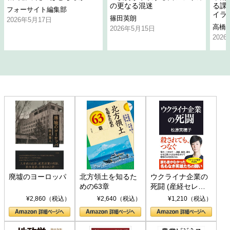
の更なる混迷
る課
フォーサイト編集部
イラ
篠田英朗
2026年5月17日
高橋
2026年5月15日
202
廃墟のヨーロッパ
北方領土を知るた
ウクライナ企業の
めの63章
死闘 (産経セレク
ト S 039)
¥2,860（税込）
¥2,640（税込）
¥1,210（税込）