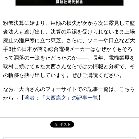
粉飾決算に始まり、巨額の損失が次から次に露見して監
査法人も逃げ出し、決算の承認を受けられないまま上場
廃止の瀬戸際に立つ東芝。さらに、
ソニーや日立など大
手8社の日本が誇る総合電機メーカーはなぜかくもそろ
って凋落の一途をたどったのか――。長年、電機業界を
取材し続けてきた大西さんならではの情報と分析で、そ
の軌跡を抉り出しています。ぜひご購読ください。
なお、大西さんのフォーサイトでの記事一覧は、こちら
から→【
著者：「大西康之」の記事一覧
】
ポスト