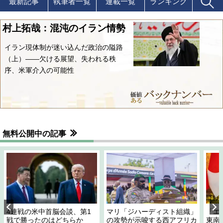
最新記事
執筆者一覧
連載一覧
ランキング
村上拓哉：混沌のイラン情勢
イラン現体制が迷い込んだ政治の隘路
（上）――欠ける展望、失われる秩
序、米軍介入の可能性
無料公開中の記事
4連戦の米中首脳会談、第1
マリ「ジハーディスト組織」
「エ
戦で勝ったのはどちらか
の攻勢が示唆する西アフリカ
東南