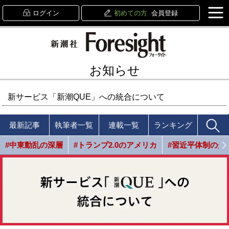
ログイン
初めての方
会員登録
お知らせ
新サービス「新潮QUE」への統合について
最新記事
執筆者一覧
連載一覧
ランキング
#中東動乱の深層
#トランプ2.0のアメリカ
#習近平体制の光