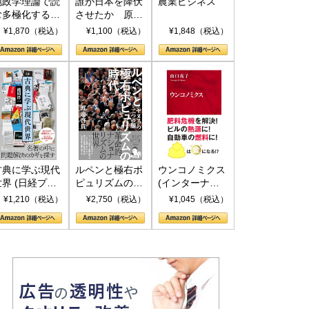
地政学理論で読
誰が日本を降伏
農業ビジネス
む多極化する世
させたか 原爆
界：トランプと
投下、ソ連参
¥1,870（税込）
¥1,100（税込）
¥1,848（税込）
RICSの挑戦
戦、そして聖断
(PHP新書)
古典に学ぶ現代
ルペンと極右ポ
ウンコノミクス
世界 (日経プレ
ピュリズムの時
(インターナシ
ミアシリーズ)
代：〈ヤヌス〉
ョナル新書)
¥1,210（税込）
¥2,750（税込）
¥1,045（税込）
の二つの顔