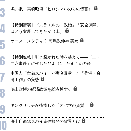
3
黒い爪 高橋昭博『ヒロシマいのちの伝言』
4
【特別講演】イスラエルの「政治」「安全保障」
はどう変遷してきたか（上）
5
ケース・スタディ３ 高嶋政伸vs.美元
6
【特別連載】引き裂かれた時を越えて――「二・
二六事件」に殉じた兄よ（1）たまさんの絵
7
中国人「亡命スパイ」が実名暴露した「香港・台
湾工作」の実態
8
鳩山政権の経済政策を総点検する
9
ギングリッチが指摘した「オバマの資質」
10
海上自衛隊スパイ事件摘発の背景とは