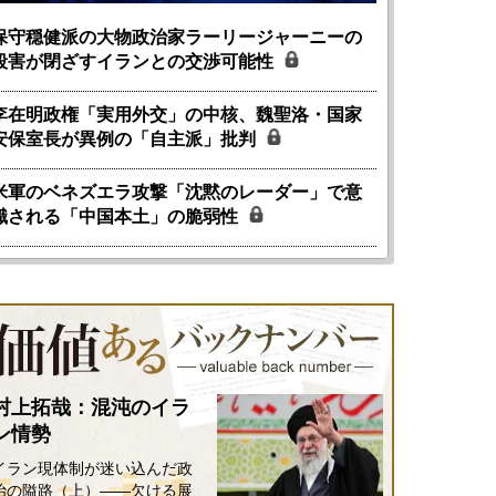
保守穏健派の大物政治家ラーリージャーニーの
殺害が閉ざすイランとの交渉可能性
李在明政権「実用外交」の中核、魏聖洛・国家
安保室長が異例の「自主派」批判
米軍のベネズエラ攻撃「沈黙のレーダー」で意
識される「中国本土」の脆弱性
村上拓哉：混沌のイラ
ン情勢
イラン現体制が迷い込んだ政
治の隘路（上）――欠ける展