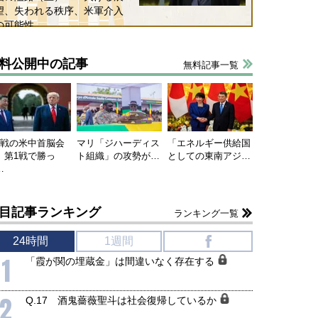
望、失われる秩序、米軍介入
の可能性
料公開中の記事
無料記事一覧
連戦の米中首脳会
マリ「ジハーディス
「エネルギー供給国
、第1戦で勝っ
ト組織」の攻勢が…
としての東南アジ…
…
目記事ランキング
ランキング一覧
24時間
1週間
f
1
「霞が関の埋蔵金」は間違いなく存在する
2
Q.17 酒鬼薔薇聖斗は社会復帰しているか