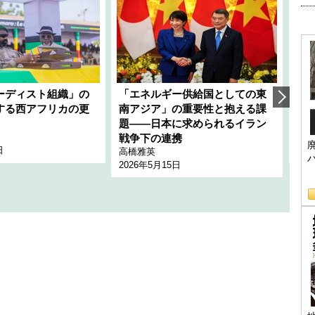
ーディスト組織」の
「エネルギー供給国としての東
韓
する西アフリカの更
南アジア」の重要性と抱える課
1
題――日本に求められるイラン
全
千々
戦争下の連携
日
202
高橋雅英
2026年5月15日