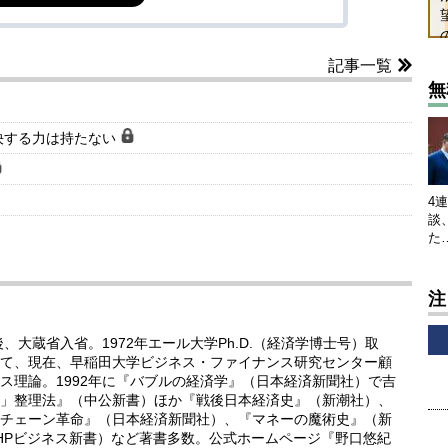
記事一覧
無
決する力は持たない
4
談
た
注
、大蔵省入省。1972年エール大学Ph.D.（経済学博士号）取
て、現在、早稲田大学ビジネス・ファイナンス研究センター顧
ス理論。1992年に『バブルの経済学』（日本経済新聞社）で吉
」整理法』（中公新書）ほか『戦後日本経済史』（新潮社）、
チェーン革命』（日本経済新聞社）、『マネーの魔術史』（新
PHPビジネス新書）など著書多数。公式ホームページ『野口悠紀