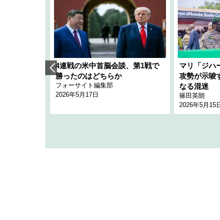
艦隊」構想
4連戦の米中首脳会談、第1戦で
マリ「ジハ
「空白」
勝ったのはどちらか
攻勢が示唆
フォーサイト編集部
のか
なる混迷
2026年5月17日
篠田英朗
2026年5月15