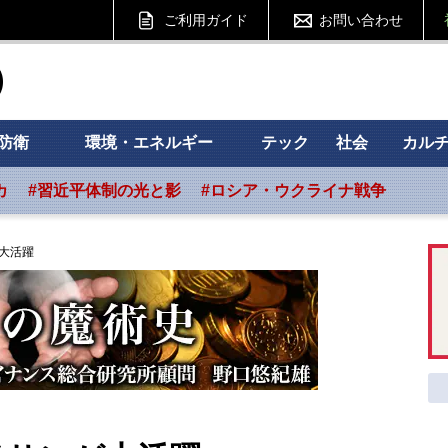
ご利用ガイド
お問い合わせ
ht フォーサイト
防衛
環境・エネルギー
テック
社会
カル
カ
#習近平体制の光と影
#ロシア・ウクライナ戦争
大活躍