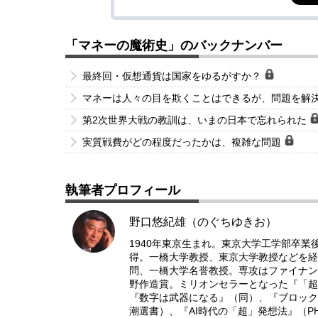
「マネーの魔術史」のバックナンバー
最終回・仮想通貨は国家をゆるがすか？
マネーは人々の目を欺くことはできるが、問題を解
第2次世界大戦の教訓は、いまの日本で忘れられた
実質戦費がどの程度だったかは、複雑な問題
執筆者プロフィール
野口悠紀雄（のぐちゆきお）
1940年東京生まれ。東京大学工学部卒業後
得。一橋大学教授、東京大学教授などを経
問、一橋大学名誉教授。専攻はファイナン
野作造賞。ミリオンセラーとなった『「超
『数字は武器になる』（同）、『ブロック
潮選書）、『AI時代の「超」発想法』（