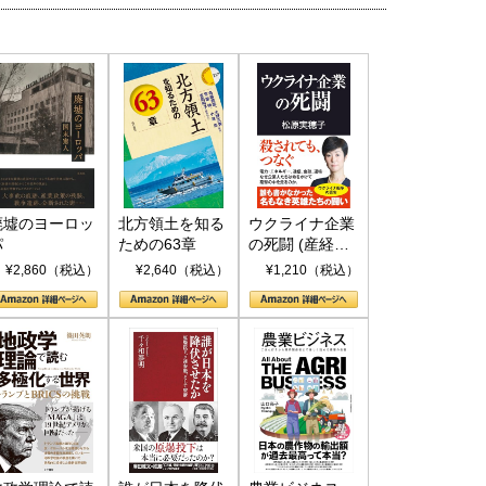
国にも理解してほしい「極東
ホルムズ海峡危機で加速したエ
905年体制」における日米韓安
ネルギー転換が「中国依存」に
保障協力の意味
行き着くリスク
和泰明
小山堅
廃墟のヨーロッ
北方領土を知る
ウクライナ企業
6年5月15日
2026年5月14日
パ
ための63章
の死闘 (産経セ
レクト S 039)
¥2,860（税込）
¥2,640（税込）
¥1,210（税込）