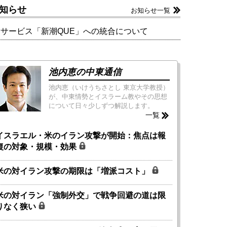
知らせ
お知らせ一覧
新サービス「新潮QUE」への統合について
池内恵の中東通信
池内恵（いけうちさとし 東京大学教授）
が、中東情勢とイスラーム教やその思想
について日々少しずつ解説します。
一覧
イスラエル・米のイラン攻撃が開始：焦点は報
復の対象・規模・効果
米の対イラン攻撃の期限は「増派コスト」
米の対イラン「強制外交」で戦争回避の道は限
りなく狭い