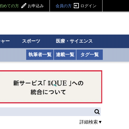
初めての方
お申込み
会員の方
ログイン
チャー
スポーツ
医療・サイエンス
執筆者一覧
連載一覧
タグ一覧
詳細検索▼