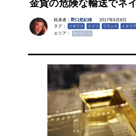
金貨の危険な輸送でネ
執筆者：
野口悠紀雄
2017年6月8日
タグ：
イギリス
ドイツ
フランス
イタリ
エリア：
ヨーロッパ