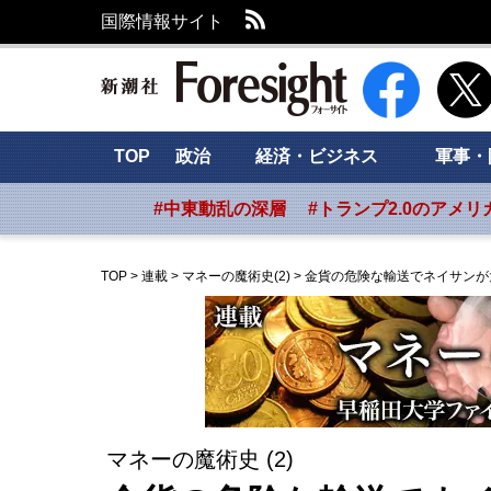
RSS
国際情報サイト
新潮社 Foresig
TOP
政治
経済・ビジネス
軍事・
#中東動乱の深層
#トランプ2.0のアメリ
TOP
>
連載
>
マネーの魔術史(2)
>
金貨の危険な輸送でネイサンが
マネーの魔術史 (2)