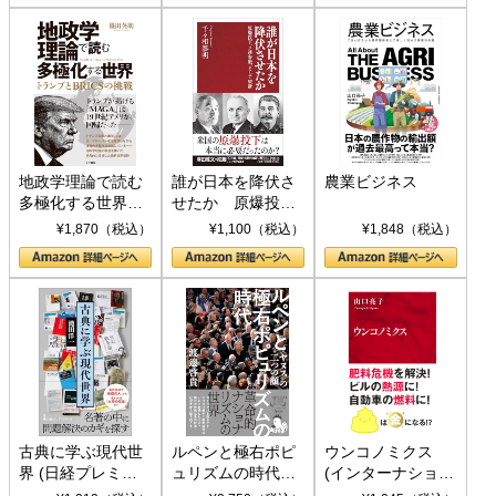
地政学理論で読む
誰が日本を降伏さ
農業ビジネス
多極化する世界：
せたか 原爆投
トランプとBRICS
下、ソ連参戦、そ
¥1,870（税込）
¥1,100（税込）
¥1,848（税込）
の挑戦
して聖断 (PHP新
書)
古典に学ぶ現代世
ルペンと極右ポピ
ウンコノミクス
界 (日経プレミア
ュリズムの時代：
(インターナショナ
シリーズ)
〈ヤヌス〉の二つ
ル新書)