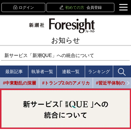
ログイン
初めての方
会員登録
お知らせ
新サービス「新潮QUE」への統合について
最新記事
執筆者一覧
連載一覧
ランキング
#中東動乱の深層
#トランプ2.0のアメリカ
#習近平体制の光