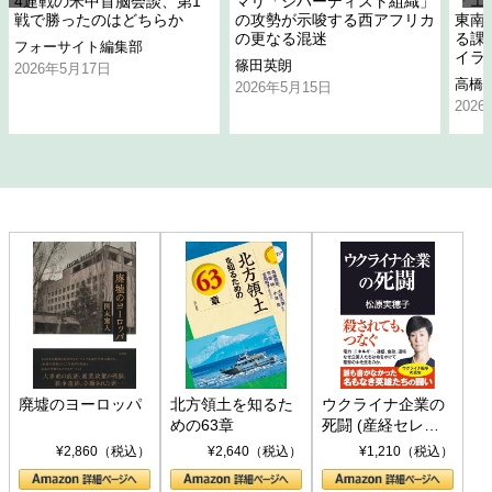
4連戦の米中首脳会談、第1
マリ「ジハーディスト組織」
「エ
戦で勝ったのはどちらか
の攻勢が示唆する西アフリカ
東南
の更なる混迷
る課
フォーサイト編集部
イラ
篠田英朗
2026年5月17日
高橋
2026年5月15日
202
廃墟のヨーロッパ
北方領土を知るた
ウクライナ企業の
めの63章
死闘 (産経セレク
ト S 039)
¥2,860（税込）
¥2,640（税込）
¥1,210（税込）