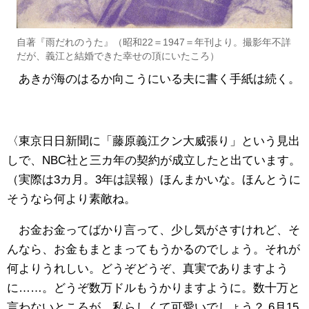
自著『雨だれのうた』（昭和22＝1947＝年刊より。撮影年不詳
だが、義江と結婚できた幸せの頂にいたころ）
あきが海のはるか向こうにいる夫に書く手紙は続く。
〈東京日日新聞に「藤原義江クン大威張り」という見出
しで、NBC社と三カ年の契約が成立したと出ています。
（実際は3カ月。3年は誤報）ほんまかいな。ほんとうに
そうなら何より素敵ね。
お金お金ってばかり言って、少し気がさすけれど、そ
んなら、お金もまとまってもうかるのでしょう。それが
何よりうれしい。どうぞどうぞ、真実でありますよう
に……。どうぞ数万ドルもうかりますように。数十万と
言わないところが、私らしくて可愛いでしょう？ 6月15