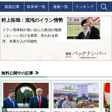
最新記事
執筆者一覧
連載一覧
ランキング
村上拓哉：混沌のイラン情勢
イラン現体制が迷い込んだ政治の隘路
（上）――欠ける展望、失われる秩
序、米軍介入の可能性
無料公開中の記事