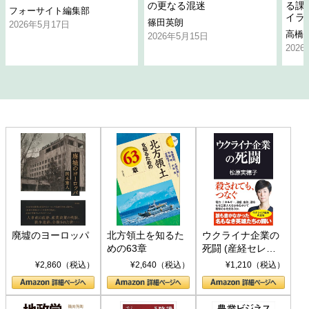
の更なる混迷
る課
フォーサイト編集部
イラ
篠田英朗
2026年5月17日
高橋
2026年5月15日
202
廃墟のヨーロッパ
北方領土を知るた
ウクライナ企業の
めの63章
死闘 (産経セレク
ト S 039)
¥2,860（税込）
¥2,640（税込）
¥1,210（税込）