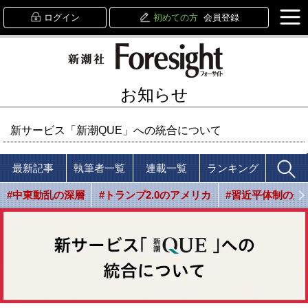
ログイン
初めての方
会員登録
お知らせ
新サービス「新潮QUE」への統合について
最新記事
執筆者一覧
連載一覧
ランキング
#中東動乱の深層
#トランプ2.0のアメリカ
#習近平体制の光