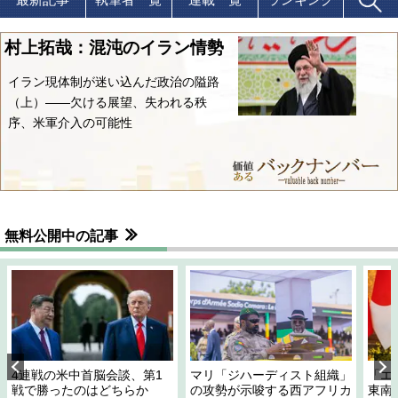
村上拓哉：混沌のイラン情勢
イラン現体制が迷い込んだ政治の隘路
（上）――欠ける展望、失われる秩
序、米軍介入の可能性
無料公開中の記事
4連戦の米中首脳会談、第1
マリ「ジハーディスト組織」
「エ
戦で勝ったのはどちらか
の攻勢が示唆する西アフリカ
東南