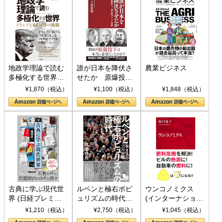
地政学理論で読む
誰が日本を降伏さ
農業ビジネス
多極化する世界：
せたか 原爆投
トランプとBRICS
下、ソ連参戦、そ
¥1,870（税込）
¥1,100（税込）
¥1,848（税込）
の挑戦
して聖断 (PHP新
書)
古典に学ぶ現代世
ルペンと極右ポピ
ウンコノミクス
界 (日経プレミア
ュリズムの時代：
(インターナショナ
シリーズ)
〈ヤヌス〉の二つ
ル新書)
¥1,210（税込）
¥2,750（税込）
¥1,045（税込）
の顔