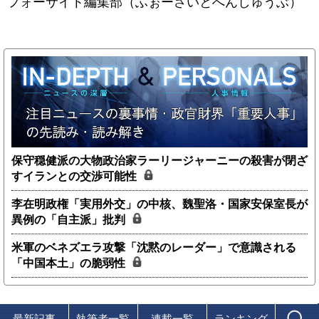
フォーサイト編集部（ふぉーさいとへんしゅうぶ）
保守穏健派の大物政治家ラーリージャーニーの殺害が閉ざ
すイランとの交渉可能性
李在明政権「実用外交」の中核、魏聖洛・国家安保室長が
異例の「自主派」批判
米軍のベネズエラ攻撃「沈黙のレーダー」で意識される
「中国本土」の脆弱性
最新記事
執筆者一覧
連載一覧
ランキング