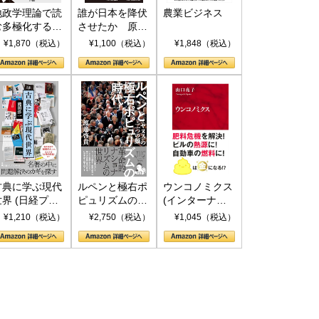
地政学理論で読
誰が日本を降伏
農業ビジネス
む多極化する世
させたか 原爆
界：トランプと
投下、ソ連参
¥1,870（税込）
¥1,100（税込）
¥1,848（税込）
RICSの挑戦
戦、そして聖断
(PHP新書)
古典に学ぶ現代
ルペンと極右ポ
ウンコノミクス
世界 (日経プレ
ピュリズムの時
(インターナシ
ミアシリーズ)
代：〈ヤヌス〉
ョナル新書)
¥1,210（税込）
¥2,750（税込）
¥1,045（税込）
の二つの顔