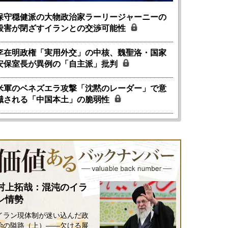
保守穏健派の大物政治家ラーリージャーニーの
殺害が閉ざすイランとの交渉可能性
李在明政権「実用外交」の中核、魏聖洛・国家
安保室長が異例の「自主派」批判
米軍のベネズエラ攻撃「沈黙のレーダー」で意
識される「中国本土」の脆弱性
村上拓哉：混沌のイラ
ン情勢
イラン現体制が迷い込んだ政
治の隘路（上）――欠ける展