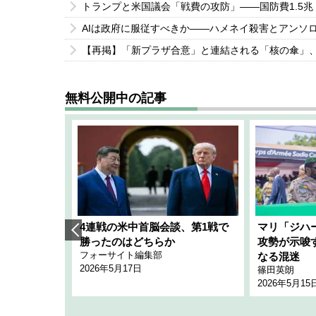
トランプと米国議会「戦費の攻防」――国防費1.5兆
AIは政府に服従すべきか――ハメネイ殺害とアンソ
【再掲】「新プラザ合意」と連結される「核の傘」
無料公開中の記事
艦隊」構想
4連戦の米中首脳会談、第1戦で
マリ「ジハ
「空白」
勝ったのはどちらか
攻勢が示唆
フォーサイト編集部
のか
なる混迷
2026年5月17日
篠田英朗
2026年5月15