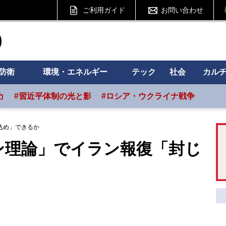
ご利用ガイド
お問い合わせ
ht フォーサイト
防衛
環境・エネルギー
テック
社会
カル
カ
#習近平体制の光と影
#ロシア・ウクライナ戦争
込め」できるか
ン理論」でイラン報復「封じ