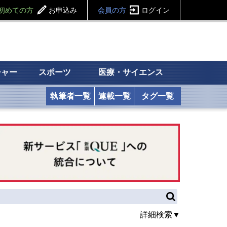
初めての方
お申込み
会員の方
ログイン
チャー
スポーツ
医療・サイエンス
執筆者一覧
連載一覧
タグ一覧
詳細検索▼