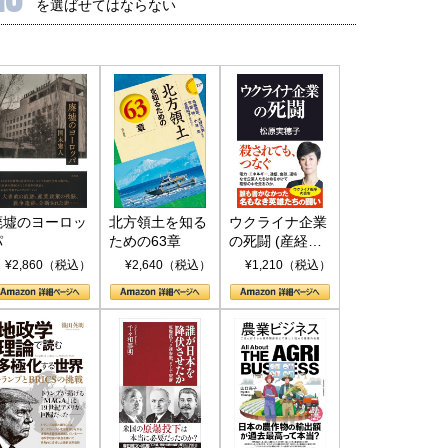
を選ばせてはならない
廃墟のヨーロッ
北方領土を知る
ウクライナ企業
パ
ための63章
の死闘 (産経セ
レクト S 039)
¥2,860（税込）
¥2,640（税込）
¥1,210（税込）