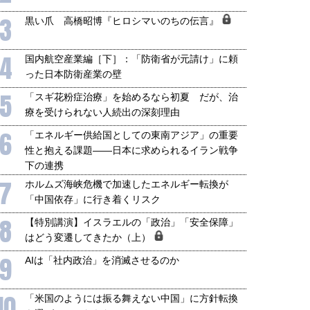
3
黒い爪 高橋昭博『ヒロシマいのちの伝言』
4
国内航空産業編［下］：「防衛省が元請け」に頼
った日本防衛産業の壁
5
「スギ花粉症治療」を始めるなら初夏 だが、治
療を受けられない人続出の深刻理由
6
「エネルギー供給国としての東南アジア」の重要
性と抱える課題――日本に求められるイラン戦争
下の連携
7
ホルムズ海峡危機で加速したエネルギー転換が
「中国依存」に行き着くリスク
8
国にも理解してほしい「極東
ホルムズ海峡危機で加速したエ
【特別講演】イスラエルの「政治」「安全保障」
905年体制」における日米韓安
ネルギー転換が「中国依存」に
はどう変遷してきたか（上）
保障協力の意味
行き着くリスク
9
AIは「社内政治」を消滅させるのか
和泰明
小山堅
6年5月15日
2026年5月14日
10
「米国のようには振る舞えない中国」に方針転換