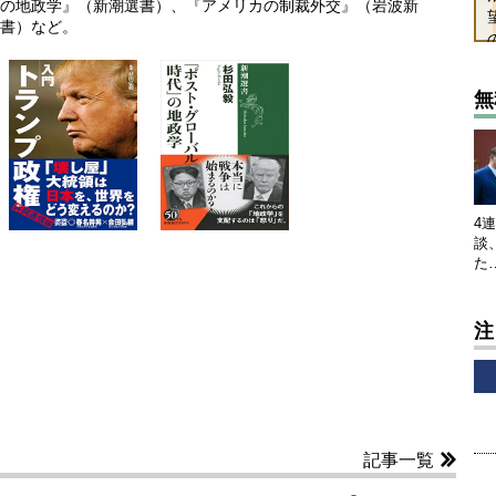
の地政学』（新潮選書）、『アメリカの制裁外交』（岩波新
書）など。
無
4
談
た
注
記事一覧