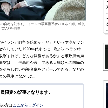
）の自宅を訪れた、イランの最高指導者ハメネイ師。報復
)AFP=時事
がイランと戦争を始めそうだ」という憶測がワシ
をしていた1990年代すでに、私がテヘラン特
攻撃すれば、どんな報復があるか」と米政府当局
衝突は、「最高司令官」である大統領への国民の
をそらし強い指導者像をアピールできる、などの
との戦争はなかった。
会員限定の記事となります。
員の方は
ここからログイン