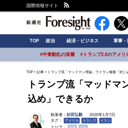
RSS
国際情報サイト
新潮社 Foresig
TOP
政治
経済・ビジネス
軍事・
#中東動乱の深層
#トランプ2.0のアメリ
TOP
>
記事
>
トランプ流「マッドマン理論」でイラン報復「封じ
トランプ流「マッドマ
込め」できるか
執筆者：
杉田弘毅
2020年1月7日
タグ：
アメリカ
トランプ
イラン
エリア：
中東
北米