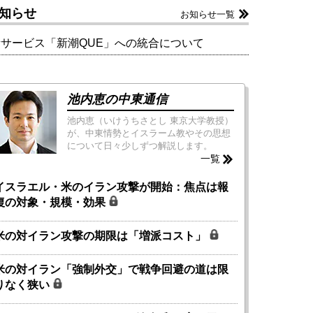
知らせ
お知らせ一覧
新サービス「新潮QUE」への統合について
池内恵の中東通信
池内恵（いけうちさとし 東京大学教授）
が、中東情勢とイスラーム教やその思想
について日々少しずつ解説します。
一覧
イスラエル・米のイラン攻撃が開始：焦点は報
復の対象・規模・効果
米の対イラン攻撃の期限は「増派コスト」
米の対イラン「強制外交」で戦争回避の道は限
りなく狭い