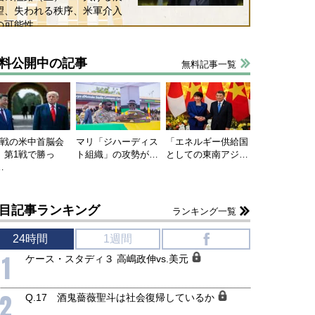
望、失われる秩序、米軍介入
の可能性
料公開中の記事
無料記事一覧
連戦の米中首脳会
マリ「ジハーディス
「エネルギー供給国
、第1戦で勝っ
ト組織」の攻勢が…
としての東南アジ…
…
目記事ランキング
ランキング一覧
24時間
1週間
f
1
ケース・スタディ３ 高嶋政伸vs.美元
2
Q.17 酒鬼薔薇聖斗は社会復帰しているか