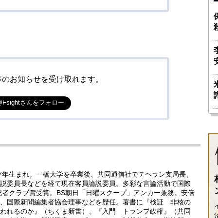
事のお知らせを受け取れます。
@Fsightさんをフォロー
57年生まれ。一橋大学を卒業後、共同通信社でテヘラン支局長、
説委員長などを経て現在客員論説委員。多彩な言論活動で国際
本記者クラブ賞受賞。BS朝日「日曜スクープ」アンカー兼務。安倍
、国際新聞編集者協会理事などを歴任。著書に『検証 非核の
われるのか』（ちくま新書）、『入門 トランプ政権』（共同