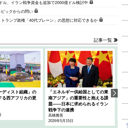
ドル、イラン戦争資金も追加で2000億ドル検討中
ロピックからの問い
、トランプ政権「40代ブレーン」の思想に対応できるか
記事一覧
ーディスト組織」の
「エネルギー供給国としての東
韓
する西アフリカの更
南アジア」の重要性と抱える課
1
題――日本に求められるイラン
全
千々
戦争下の連携
日
202
高橋雅英
2026年5月15日