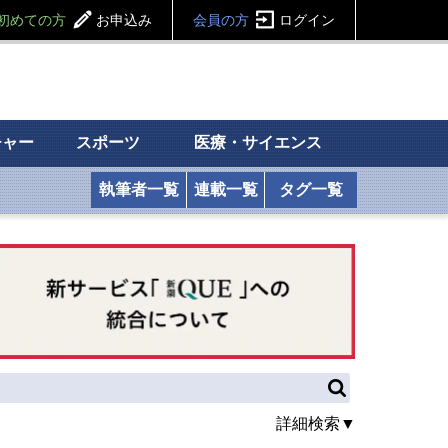
初めての方
お申込み
会員の方
ログイン
チャー
スポーツ
医療・サイエンス
執筆者一覧
連載一覧
タグ一覧
詳細検索▼