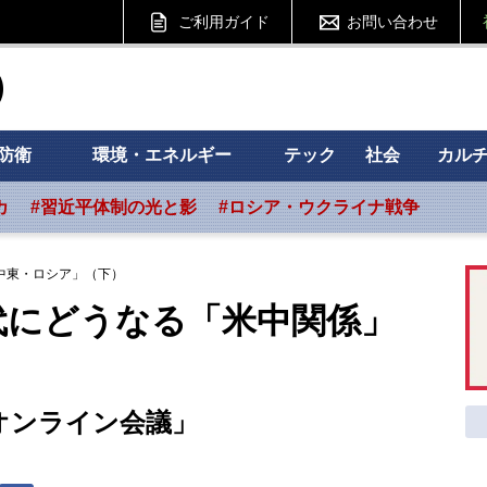
ご利用ガイド
お問い合わせ
ht フォーサイト
防衛
環境・エネルギー
テック
社会
カル
カ
#習近平体制の光と影
#ロシア・ウクライナ戦争
中東・ロシア」（下）
代にどうなる「米中関係」
）
オンライン会議」