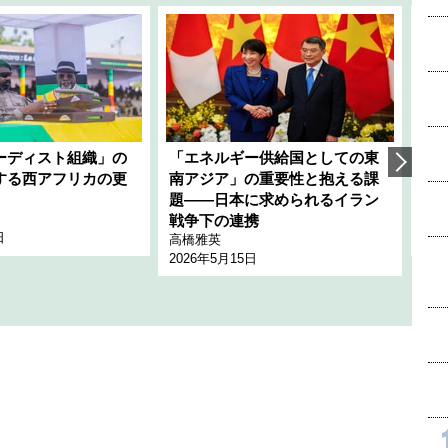
ーディスト組織」の
「エネルギー供給国としての東
韓
する西アフリカの更
南アジア」の重要性と抱える課
1
題――日本に求められるイラン
全
千々
戦争下の連携
日
202
高橋雅英
2026年5月15日