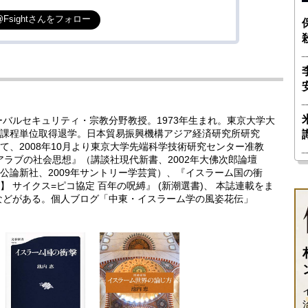
@Fsightさんをフォロー
ーバルセキュリティ・宗教分野教授。1973年生まれ。東京大学大
課程単位取得退学。日本貿易振興機構アジア経済研究所研究
、2008年10月より東京大学先端科学技術研究センター准教
代アラブの社会思想』（講談社現代新書、2002年大佛次郎論壇
公論新社、2009年サントリー学芸賞）、『イスラーム国の衝
 サイクス=ピコ協定 百年の呪縛』 (新潮選書)、 本誌連載をま
などがある。個人ブログ「中東・イスラーム学の風姿花伝」