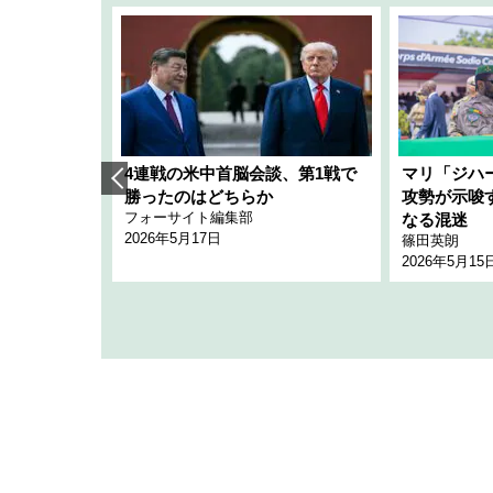
艦隊」構想
4連戦の米中首脳会談、第1戦で
マリ「ジハ
「空白」
勝ったのはどちらか
攻勢が示唆
フォーサイト編集部
のか
なる混迷
2026年5月17日
篠田英朗
2026年5月15