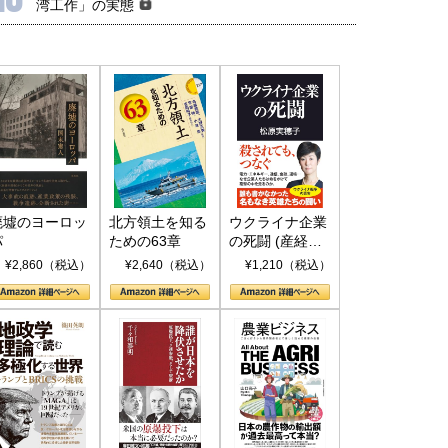
湾工作」の実態
廃墟のヨーロッ
北方領土を知る
ウクライナ企業
パ
ための63章
の死闘 (産経セ
レクト S 039)
¥2,860（税込）
¥2,640（税込）
¥1,210（税込）