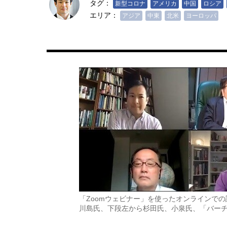
タグ：
新型コロナ
アメリカ
中国
ロシア
エリア：
アジア
中東
北米
ヨーロッパ
「Zoomウェビナー」を使ったオンラインで
川島氏、下段左から杉田氏、小泉氏、「バー