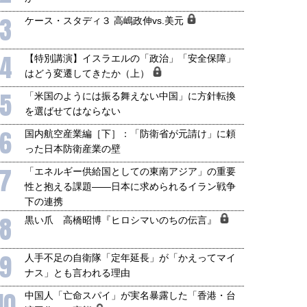
3
ケース・スタディ３ 高嶋政伸vs.美元
4
【特別講演】イスラエルの「政治」「安全保障」
はどう変遷してきたか（上）
5
「米国のようには振る舞えない中国」に方針転換
国にも理解してほしい「極東
ホルムズ海峡危機で加速したエ
を選ばせてはならない
905年体制」における日米韓安
ネルギー転換が「中国依存」に
6
国内航空産業編［下］：「防衛省が元請け」に頼
保障協力の意味
行き着くリスク
った日本防衛産業の壁
和泰明
小山堅
6年5月15日
2026年5月14日
7
「エネルギー供給国としての東南アジア」の重要
性と抱える課題――日本に求められるイラン戦争
下の連携
8
黒い爪 高橋昭博『ヒロシマいのちの伝言』
9
人手不足の自衛隊「定年延長」が「かえってマイ
ナス」とも言われる理由
10
中国人「亡命スパイ」が実名暴露した「香港・台