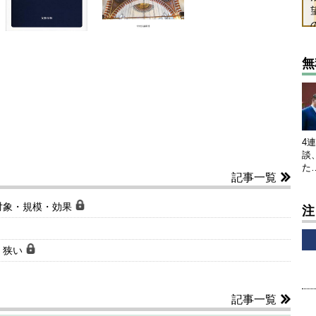
無
4
談
た
記事一覧
対象・規模・効果
注
く狭い
記事一覧