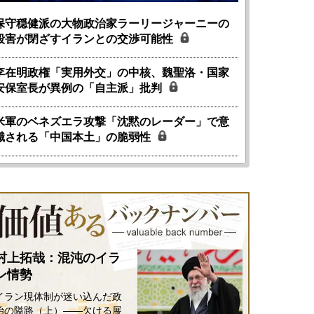
保守穏健派の大物政治家ラーリージャーニーの
殺害が閉ざすイランとの交渉可能性
李在明政権「実用外交」の中核、魏聖洛・国家
安保室長が異例の「自主派」批判
米軍のベネズエラ攻撃「沈黙のレーダー」で意
識される「中国本土」の脆弱性
村上拓哉：混沌のイラ
ン情勢
イラン現体制が迷い込んだ政
治の隘路（上）――欠ける展