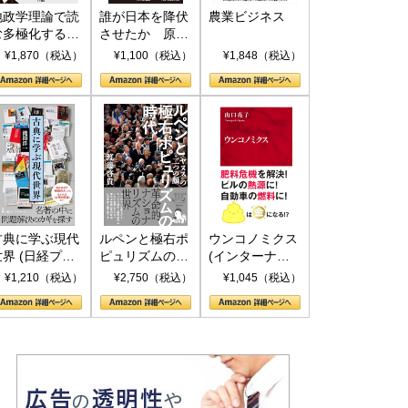
地政学理論で読
誰が日本を降伏
農業ビジネス
む多極化する世
させたか 原爆
界：トランプと
投下、ソ連参
¥1,870（税込）
¥1,100（税込）
¥1,848（税込）
RICSの挑戦
戦、そして聖断
(PHP新書)
古典に学ぶ現代
ルペンと極右ポ
ウンコノミクス
世界 (日経プレ
ピュリズムの時
(インターナシ
ミアシリーズ)
代：〈ヤヌス〉
ョナル新書)
¥1,210（税込）
¥2,750（税込）
¥1,045（税込）
の二つの顔