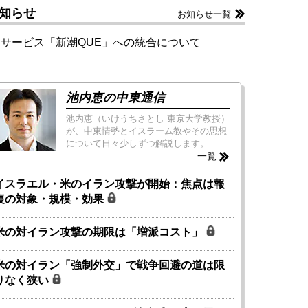
知らせ
お知らせ一覧
新サービス「新潮QUE」への統合について
池内恵の中東通信
池内恵（いけうちさとし 東京大学教授）
が、中東情勢とイスラーム教やその思想
について日々少しずつ解説します。
一覧
イスラエル・米のイラン攻撃が開始：焦点は報
復の対象・規模・効果
米の対イラン攻撃の期限は「増派コスト」
米の対イラン「強制外交」で戦争回避の道は限
りなく狭い