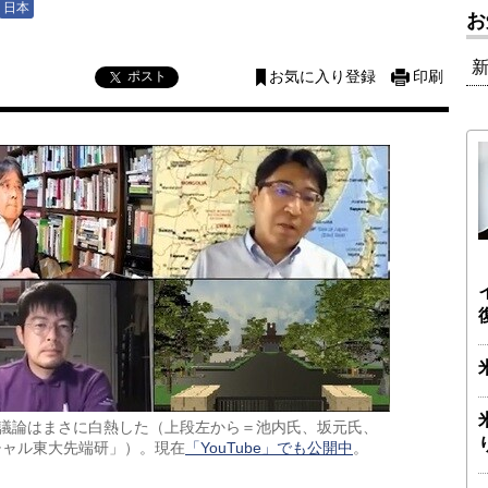
日本
お
ポスト
お気に入り登録
印刷
の議論はまさに白熱した（上段左から＝池内氏、坂元氏、
チャル東大先端研」）。現在
「YouTube」でも公開中
。