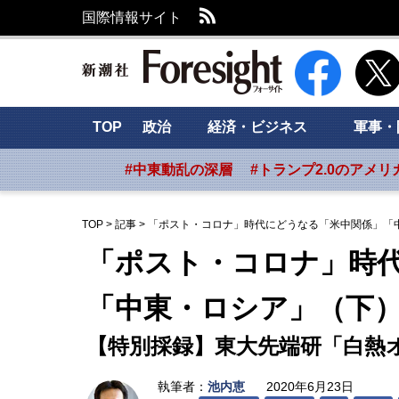
RSS
国際情報サイト
新潮社 Foresig
TOP
政治
経済・ビジネス
軍事・
#中東動乱の深層
#トランプ2.0のアメリ
TOP
>
記事
>
「ポスト・コロナ」時代にどうなる「米中関係」「
「ポスト・コロナ」時
「中東・ロシア」（下
【特別採録】東大先端研「白熱
執筆者：
池内恵
2020年6月23日