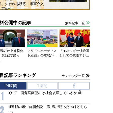
望、失われる秩序、米軍介入
の可能性
料公開中の記事
無料記事一覧
連戦の米中首脳会
マリ「ジハーディス
「エネルギー供給国
、第1戦で勝っ
ト組織」の攻勢が…
としての東南アジ…
…
目記事ランキング
ランキング一覧
24時間
1週間
f
1
Q.17 酒鬼薔薇聖斗は社会復帰しているか
2
4連戦の米中首脳会談、第1戦で勝ったのはどちら
か