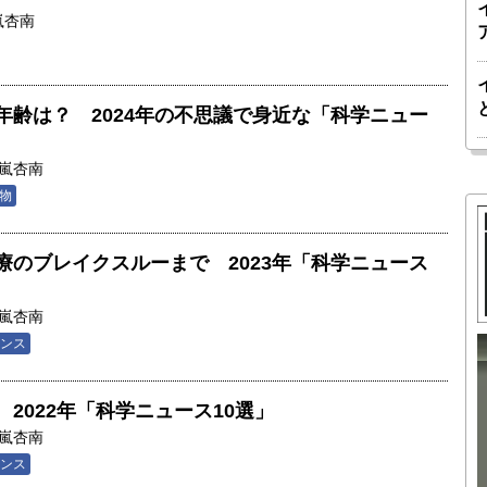
嵐杏南
年齢は？ 2024年の不思議で身近な「科学ニュー
嵐杏南
物
療のブレイクスルーまで 2023年「科学ニュース
嵐杏南
ンス
「南鳥島レ
胎動するゲームチェンジャー「南鳥島レ
2022年「科学ニュース10選」
よる新たな
アアース泥」――「5年以内に開始」を視
嵐杏南
郎・東京大
野に捉えた商業開発｜中村謙太郎・東京
ィアセンタ
大学エネルギー・資源フロンティアセン
ンス