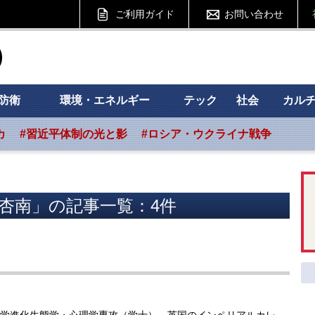
ご利用ガイド
お問い合わせ
ht フォーサイト
防衛
環境・エネルギー
テック
社会
カル
カ
#習近平体制の光と影
#ロシア・ウクライナ戦争
杏南」の記事一覧：4件