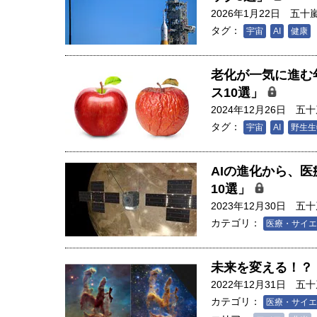
2026年1月22日
五十
タグ：
宇宙
AI
健康
老化が一気に進む
ス10選」
2024年12月26日
五十
タグ：
宇宙
AI
野生生
AIの進化から、医
10選」
2023年12月30日
五十
カテゴリ：
医療・サイエ
胎動するゲームチェンジャー
未来を変える！？ 
」を手にするか 核融
アアース泥」――日米欧豪に
2022年12月31日
五十
―実現・普及後の「世
サプライチェーン｜中村謙太
カテゴリ：
東京大学大学院新領域
学エネルギー・資源フロンテ
医療・サイエ