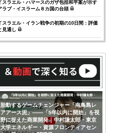
イスラエル・ハマースのガザ包括和平案が示す
アラブ・イスラーム８カ国の台頭
イスラエル・イラン戦争の初期の10日間：評価
と見通し
胎動するゲームチェンジャー「南鳥島レ
胎動する
アアース泥」――脱中国はなぜ進まない
アアース
のか｜中村謙太郎・東京大学エネルギ
界第3位
ー・資源フロンティアセンター長（2）｜
学エネル