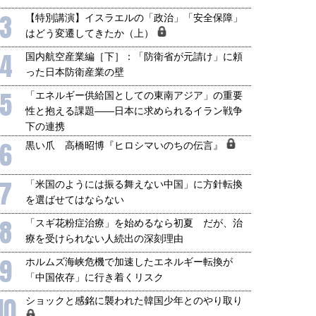
3
【特別講演】イスラエルの「政治」「安全保障」
はどう変遷してきたか（上）
4
国内航空産業編［下］：「防衛省が元請け」に頼
った日本防衛産業の壁
5
「エネルギー供給国としての東南アジア」の重要
性と抱える課題――日本に求められるイラン戦争
下の連携
6
黒い爪 高橋昭博『ヒロシマいのちの伝言』
7
「米国のようには振る舞えない中国」に方針転換
を選ばせてはならない
8
「スギ花粉症治療」を始めるなら初夏 だが、治
療を受けられない人続出の深刻理由
9
ホルムズ海峡危機で加速したエネルギー転換が
「中国依存」に行き着くリスク
10
ショックと感銘に襲われた韓国少年とのやり取り