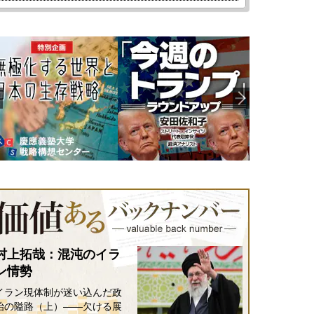
村上拓哉：混沌のイラ
ン情勢
イラン現体制が迷い込んだ政
治の隘路（上）――欠ける展