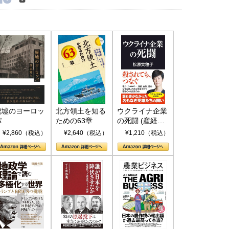
廃墟のヨーロッ
北方領土を知る
ウクライナ企業
パ
ための63章
の死闘 (産経セ
レクト S 039)
¥2,860（税込）
¥2,640（税込）
¥1,210（税込）