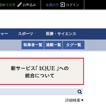
初めての方
お申込み
会員の方
ログイン
チャー
スポーツ
医療・サイエンス
執筆者一覧
連載一覧
タグ一覧
詳細検索▼