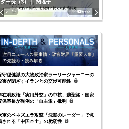
関瑶子
ー長（1
保守穏健派の大物政治家ラーリージャーニーの
殺害が閉ざすイランとの交渉可能性
李在明政権「実用外交」の中核、魏聖洛・国家
安保室長が異例の「自主派」批判
米軍のベネズエラ攻撃「沈黙のレーダー」で意
識される「中国本土」の脆弱性