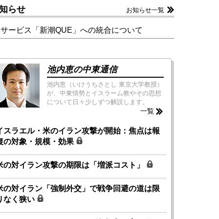
知らせ
お知らせ一覧
新サービス「新潮QUE」への統合について
池内恵の中東通信
池内恵（いけうちさとし 東京大学教授）
が、中東情勢とイスラーム教やその思想
について日々少しずつ解説します。
一覧
イスラエル・米のイラン攻撃が開始：焦点は報
復の対象・規模・効果
米の対イラン攻撃の期限は「増派コスト」
米の対イラン「強制外交」で戦争回避の道は限
りなく狭い