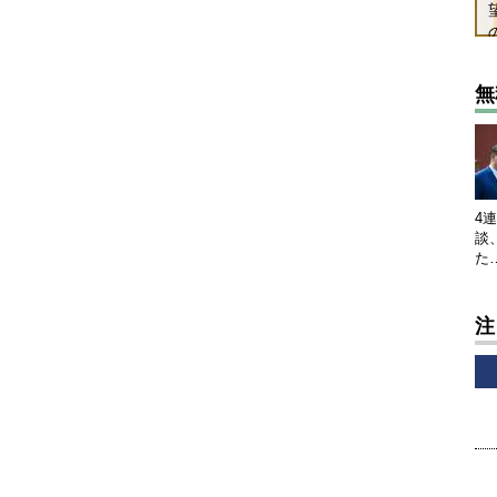
無
4
談
た
注