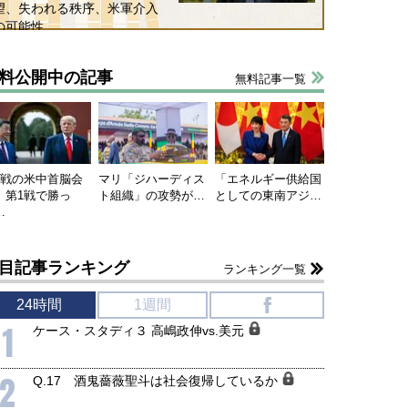
望、失われる秩序、米軍介入
の可能性
料公開中の記事
無料記事一覧
連戦の米中首脳会
マリ「ジハーディス
「エネルギー供給国
、第1戦で勝っ
ト組織」の攻勢が…
としての東南アジ…
…
目記事ランキング
ランキング一覧
24時間
1週間
f
1
ケース・スタディ３ 高嶋政伸vs.美元
2
Q.17 酒鬼薔薇聖斗は社会復帰しているか