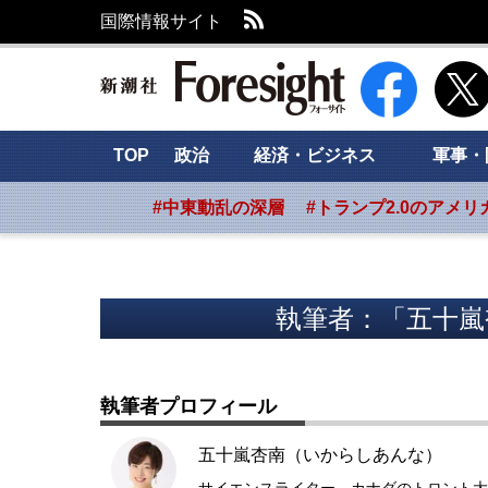
RSS
国際情報サイト
新潮社 Foresig
TOP
政治
経済・ビジネス
軍事・
#中東動乱の深層
#トランプ2.0のアメリ
執筆者：「五十嵐
執筆者プロフィール
五十嵐杏南（いからしあんな）