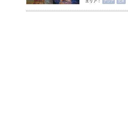
エリア：
授（4）｜ 関瑶子
ー長（4）｜ 関瑶子
アジア
北米