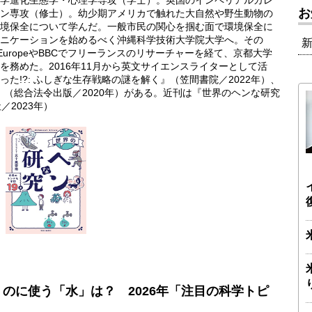
学進化生態学・心理学専攻（学士）。英国のインペリアルカレ
お
ン専攻（修士）。幼少期アメリカで触れた大自然や野生動物の
境保全について学んだ。一般市民の関心を掴む面で環境保全に
ニケーションを始めるべく沖縄科学技術大学院大学へ。その
a EuropeやBBCでフリーランスのリサーチャーを経て、京都大学
務めた。2016年11月から英文サイエンスライターとして活
た!?: ふしぎな生存戦略の謎を解く』（笠間書院／2022年）、
講』（総合法令出版／2020年）がある。近刊は『世界のヘンな研究
2023年）
くのに使う「水」は？ 2026年「注目の科学トピ