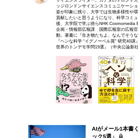
サイエンスライター。カナダのトロント大
ッジロンドンサイエンスコミュニケーショ
姿が印象に残り、大学では生物多様性や環
貢献したいと思うようになり、科学コミュ
後、大学院で学ぶ傍らNHK Cosmomedi
企画・情報部広報課 国際広報室の広報官を
動。著書に『生き物たちよ、なんでそうなっ
『ヘンな科学 “イグノーベル賞" 研究40
世界のトンデモ学問19選』（中央公論新社／
AIがメール1本書
ック5選」