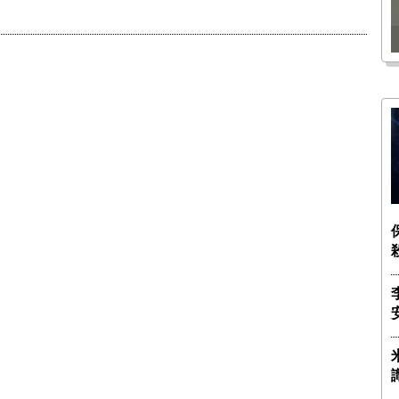
ター長（3）｜ 関瑶子