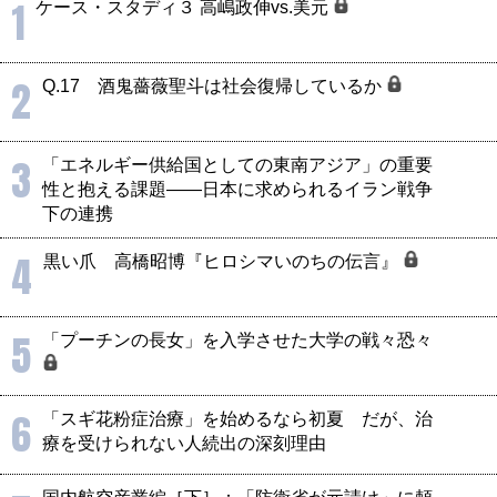
1
ケース・スタディ３ 高嶋政伸vs.美元
2
Q.17 酒鬼薔薇聖斗は社会復帰しているか
3
「エネルギー供給国としての東南アジア」の重要
性と抱える課題――日本に求められるイラン戦争
下の連携
4
黒い爪 高橋昭博『ヒロシマいのちの伝言』
5
「プーチンの長女」を入学させた大学の戦々恐々
6
「スギ花粉症治療」を始めるなら初夏 だが、治
療を受けられない人続出の深刻理由