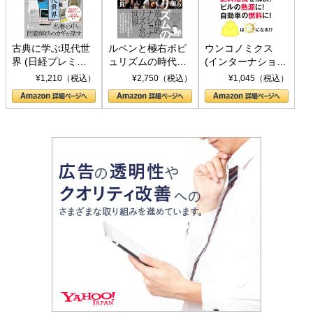
古典に学ぶ現代世
ルペンと極右ポピ
ウンコノミクス
界 (日経プレミア
ュリズムの時代：
(インターナショナ
シリーズ)
〈ヤヌス〉の二つ
ル新書)
¥1,210（税込）
¥2,750（税込）
¥1,045（税込）
の顔