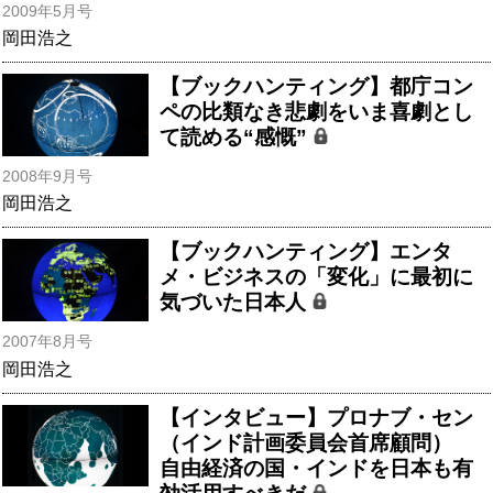
2009年5月号
岡田浩之
【ブックハンティング】都庁コン
ペの比類なき悲劇をいま喜劇とし
て読める“感慨”
2008年9月号
岡田浩之
【ブックハンティング】エンタ
メ・ビジネスの「変化」に最初に
気づいた日本人
2007年8月号
岡田浩之
【インタビュー】プロナブ・セン
（インド計画委員会首席顧問）
自由経済の国・インドを日本も有