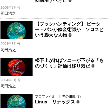
効活用すべきだ
2006年8月号
岡田浩之
【ブックハンティング】 ピータ
ー・パンか錬金術師か ソロスと
いう膨大な人物
2004年8月号
岡田浩之
松下上がればソニーが下がる「も
のづくり」評価は移り気だ
2004年6月号
岡田浩之
プロファイル・世界の組織 (7)
Linux リナックス