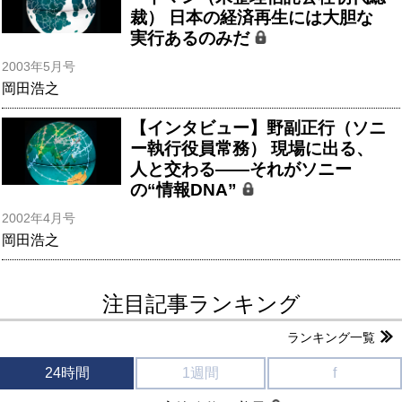
裁） 日本の経済再生には大胆な
実行あるのみだ
2003年5月号
岡田浩之
【インタビュー】野副正行（ソニ
ー執行役員常務） 現場に出る、
人と交わる――それがソニー
の“情報DNA”
2002年4月号
岡田浩之
注目記事ランキング
ランキング一覧
24時間
1週間
f