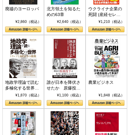
廃墟のヨーロッパ
北方領土を知るた
ウクライナ企業の
めの63章
死闘 (産経セレク
ト S 039)
¥2,860（税込）
¥2,640（税込）
¥1,210（税込）
地政学理論で読む
誰が日本を降伏さ
農業ビジネス
多極化する世界：
せたか 原爆投
トランプとBRICS
下、ソ連参戦、そ
¥1,870（税込）
¥1,100（税込）
¥1,848（税込）
の挑戦
して聖断 (PHP新
書)