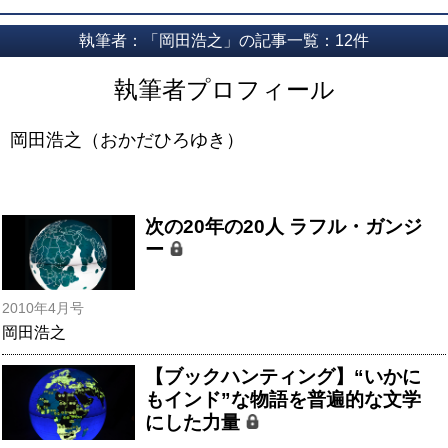
執筆者：「岡田浩之」の記事一覧：12件
執筆者プロフィール
岡田浩之（おかだひろゆき）
次の20年の20人 ラフル・ガンジ
ー
2010年4月号
岡田浩之
【ブックハンティング】“いかに
もインド”な物語を普遍的な文学
にした力量