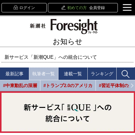
ログイン
初めての方
会員登録
お知らせ
新サービス「新潮QUE」への統合について
最新記事
執筆者一覧
連載一覧
ランキング
#中東動乱の深層
#トランプ2.0のアメリカ
#習近平体制の光