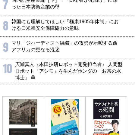
7
国内航空産業編［下］：「防衛省が元請け」に頼
った日本防衛産業の壁
8
韓国にも理解してほしい「極東1905年体制」にお
ける日米韓安全保障協力の意味
9
マリ「ジハーディスト組織」の攻勢が示唆する西
アフリカの更なる混迷
10
広瀬真人（本田技研ロボット開発担当者） 人間型
ロボット「アシモ」を生んだホンダの「お茶の水
博士」