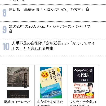
8
黒い爪 高橋昭博『ヒロシマいのちの伝言』
9
次の20年の20人 ハムザ・シャバーズ・シャリフ
10
人手不足の自衛隊「定年延長」が「かえってマイ
ナス」とも言われる理由
廃墟のヨーロッパ
北方領土を知るた
ウクライナ企業の