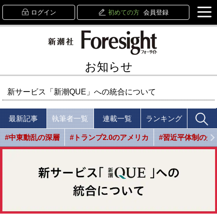
ログイン
初めての方
会員登録
お知らせ
新サービス「新潮QUE」への統合について
最新記事
執筆者一覧
連載一覧
ランキング
#中東動乱の深層
#トランプ2.0のアメリカ
#習近平体制の光