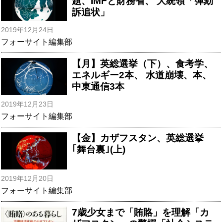
題、IMFと財務省、 大統領「弾劾
訴追状」
2019年12月24日
フォーサイト編集部
【月】英総選挙（下）、食考学、
エネルギー2本、 水道崩壊、本、
中東通信3本
2019年12月23日
フォーサイト編集部
【金】カザフスタン、英総選挙
｢舞台裏｣(上)
2019年12月20日
フォーサイト編集部
7歳少女まで「賄賂」を理解「カ