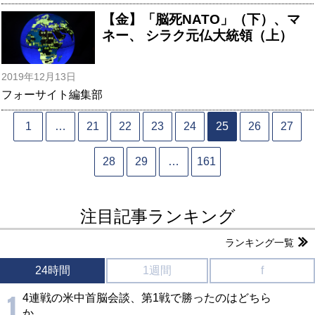
【金】「脳死NATO」（下）、マ
ネー、 シラク元仏大統領（上）
2019年12月13日
フォーサイト編集部
1
…
21
22
23
24
25
26
27
28
29
…
161
注目記事ランキング
ランキング一覧
24時間
1週間
f
1
4連戦の米中首脳会談、第1戦で勝ったのはどちら
か