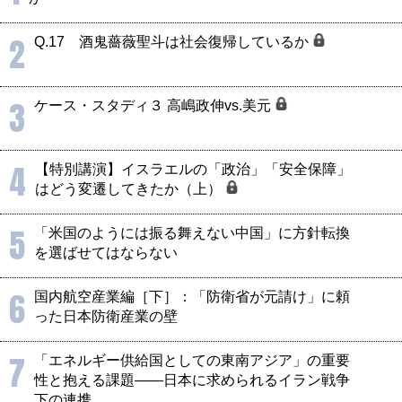
2
Q.17 酒鬼薔薇聖斗は社会復帰しているか
3
ケース・スタディ３ 高嶋政伸vs.美元
4
【特別講演】イスラエルの「政治」「安全保障」
はどう変遷してきたか（上）
5
「米国のようには振る舞えない中国」に方針転換
を選ばせてはならない
6
国内航空産業編［下］：「防衛省が元請け」に頼
った日本防衛産業の壁
7
「エネルギー供給国としての東南アジア」の重要
性と抱える課題――日本に求められるイラン戦争
下の連携