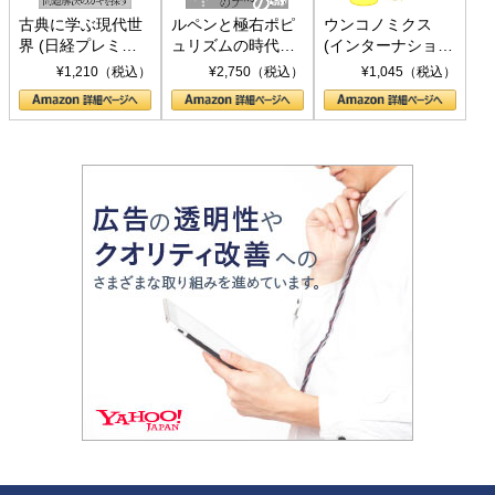
古典に学ぶ現代世
ルペンと極右ポピ
ウンコノミクス
界 (日経プレミア
ュリズムの時代：
(インターナショナ
シリーズ)
〈ヤヌス〉の二つ
ル新書)
¥1,210（税込）
¥2,750（税込）
¥1,045（税込）
の顔