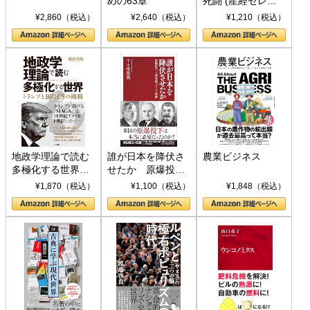
めの63章
死闘 (産経セレク
ト S 039)
¥2,860（税込）
¥2,640（税込）
¥1,210（税込）
地政学理論で読む
誰が日本を降伏さ
農業ビジネス
多極化する世界：
せたか 原爆投
トランプとBRICS
下、ソ連参戦、そ
¥1,870（税込）
¥1,100（税込）
¥1,848（税込）
の挑戦
して聖断 (PHP新
書)