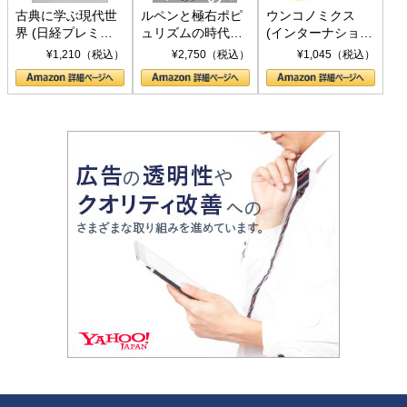
古典に学ぶ現代世
ルペンと極右ポピ
ウンコノミクス
界 (日経プレミア
ュリズムの時代：
(インターナショナ
シリーズ)
〈ヤヌス〉の二つ
ル新書)
¥1,210（税込）
¥2,750（税込）
¥1,045（税込）
の顔