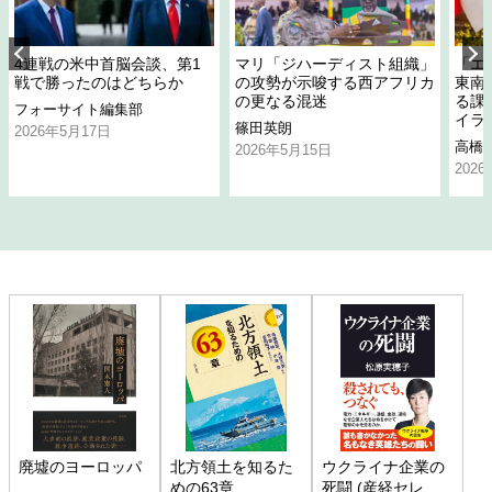
4連戦の米中首脳会談、第1
マリ「ジハーディスト組織」
「エ
戦で勝ったのはどちらか
の攻勢が示唆する西アフリカ
東南
の更なる混迷
る課
フォーサイト編集部
イラ
篠田英朗
2026年5月17日
高橋
2026年5月15日
202
廃墟のヨーロッパ
北方領土を知るた
ウクライナ企業の
めの63章
死闘 (産経セレク