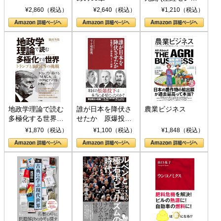
ト S 039)
¥2,860（税込）
¥2,640（税込）
¥1,210（税込）
地政学理論で読む
誰が日本を降伏さ
農業ビジネス
多極化する世界：
せたか 原爆投
トランプとBRICS
下、ソ連参戦、そ
¥1,870（税込）
¥1,100（税込）
¥1,848（税込）
の挑戦
して聖断 (PHP新
書)