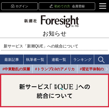
ログイン
初めての方
会員登録
お知らせ
新サービス「新潮QUE」への統合について
最新記事
執筆者一覧
連載一覧
ランキング
#中東動乱の深層
#トランプ2.0のアメリカ
#習近平体制の光