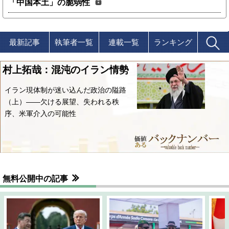
「中国本土」の脆弱性
最新記事
執筆者一覧
連載一覧
ランキング
村上拓哉：混沌のイラン情勢
イラン現体制が迷い込んだ政治の隘路
（上）――欠ける展望、失われる秩
序、米軍介入の可能性
無料公開中の記事