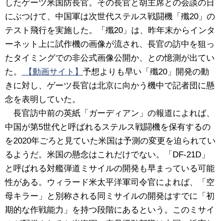
したゲーツ米国防長官。その長官と胡主席との会談の日
にぶつけて、中国軍は次世代ステルス戦闘機「殲20」の
テスト飛行を実施した。「殲20」は、昨年末からインタ
ーネット上に試作機の画像が流され、長官の訪中を狙っ
たタイミングでの非公式画像公開か、との憶測が出てい
た。
【動画サイト】
予想よりも早い「殲20」開発の動
きに対し、ゲーツ長官は北京に向かう機中で記者団に懸
念を表明していた。
長官訪中前の英紙「ガーディアン」の報道によれば、
中国が第5世代と呼ばれるステルス戦闘機を保有するの
を2020年ごろと見ていた米国は予測の変更を迫られてい
るようだ。米国の懸念はこれだけでない。「DF-21D」
と呼ばれる対艦弾道ミサイルの開発も早まっている可能
性がある。ウィラード米太平洋軍司令官によれば、「空
母キラー」と別称される同ミサイルの開発はすでに「初
期的な作戦能力」を持つ段階にあるという。このミサイ