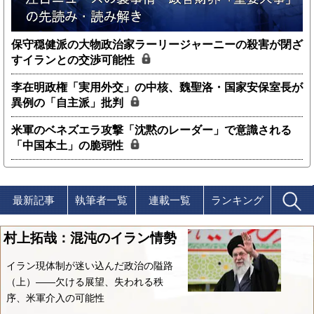
保守穏健派の大物政治家ラーリージャーニーの殺害が閉ざ
すイランとの交渉可能性
李在明政権「実用外交」の中核、魏聖洛・国家安保室長が
異例の「自主派」批判
米軍のベネズエラ攻撃「沈黙のレーダー」で意識される
「中国本土」の脆弱性
最新記事
執筆者一覧
連載一覧
ランキング
村上拓哉：混沌のイラン情勢
イラン現体制が迷い込んだ政治の隘路
（上）――欠ける展望、失われる秩
序、米軍介入の可能性