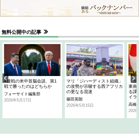
無料公開中の記事
4連戦の米中首脳会談、第1
マリ「ジハーディスト組織」
「エ
戦で勝ったのはどちらか
の攻勢が示唆する西アフリカ
東南
の更なる混迷
る課
フォーサイト編集部
イラ
篠田英朗
2026年5月17日
高橋
2026年5月15日
202