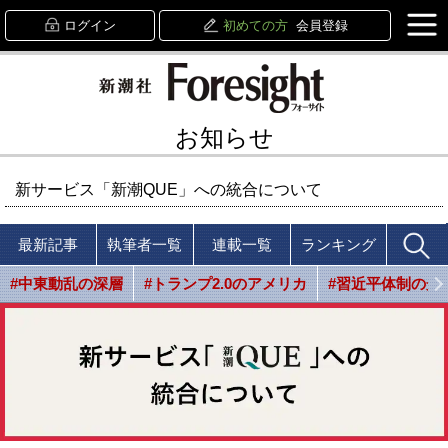
ログイン
初めての方
会員登録
お知らせ
新サービス「新潮QUE」への統合について
最新記事
執筆者一覧
連載一覧
ランキング
#中東動乱の深層
#トランプ2.0のアメリカ
#習近平体制の光