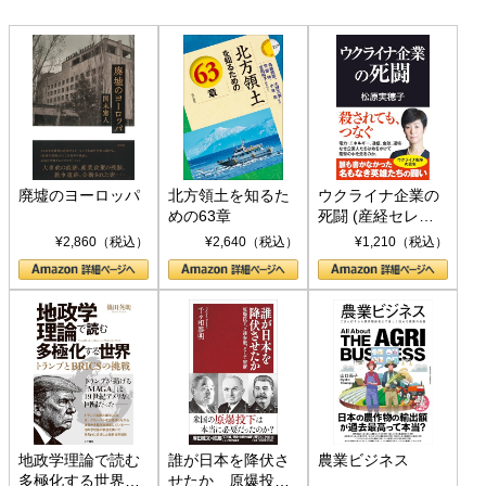
廃墟のヨーロッパ
北方領土を知るた
ウクライナ企業の
めの63章
死闘 (産経セレク
ト S 039)
¥2,860（税込）
¥2,640（税込）
¥1,210（税込）
地政学理論で読む
誰が日本を降伏さ
農業ビジネス
多極化する世界：
せたか 原爆投