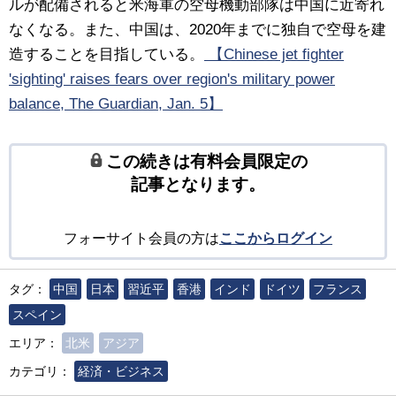
ルが配備されると米海軍の空母機動部隊は中国に近寄れ
なくなる。また、中国は、2020年までに独自で空母を建
造することを目指している。
【Chinese jet fighter
'sighting' raises fears over region's military power
balance, The Guardian, Jan. 5】
この続きは有料会員限定の
記事となります。
フォーサイト会員の方は
ここからログイン
タグ：
中国
日本
習近平
香港
インド
ドイツ
フランス
スペイン
エリア：
北米
アジア
カテゴリ：
経済・ビジネス