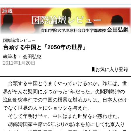
国際論壇レビュー
台頭する中国と「2050年の世界」
執筆者：
会田弘継
2011年1月20日
お気に入り登録
台頭する中国とうまくやっていけるのか。昨年は、世
界がそんな疑問にぶつかった1年だった。尖閣列島沖の
漁船衝突事件での中国の横暴な対応ぶりは、日本人だけ
でなく世界の人々にショックを与えた。
そして年明け早々、中国はまた世界を戸惑わせた。
胡錦濤国家主席の5年ぶりの訪米を前にして北京入り