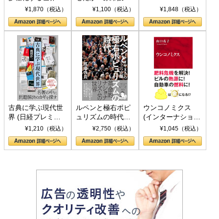
トランプとBRICS
下、ソ連参戦、そ
¥1,870（税込）
¥1,100（税込）
¥1,848（税込）
の挑戦
して聖断 (PHP新
書)
古典に学ぶ現代世
ルペンと極右ポピ
ウンコノミクス
界 (日経プレミア
ュリズムの時代：
(インターナショナ
シリーズ)
〈ヤヌス〉の二つ
ル新書)
¥1,210（税込）
¥2,750（税込）
¥1,045（税込）
の顔